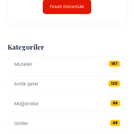
Fırsatı Görüntüle
Kategoriler
Müzeler
187
Antik şehir
120
Mağaralar
99
Göller
48