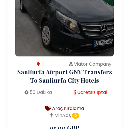
Viator Company
Sanliurfa Airport GNY Transfers
To Sanliurfa City Hotels
50 Dakika
Ücretsiz İptal
Araç Kiralama
Min.Yaş
0
95.00 GBP