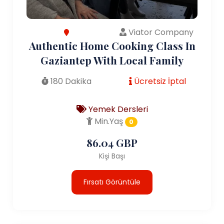
Viator Company
Authentic Home Cooking Class In
Gaziantep With Local Family
180 Dakika
Ücretsiz İptal
Yemek Dersleri
Min.Yaş
0
86.04 GBP
Kişi Başı
Fırsatı Görüntüle