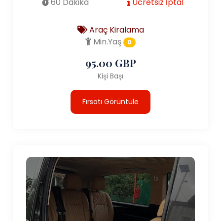
60 Dakika
Ücretsiz İptal
Araç Kiralama
Min.Yaş
0
95.00 GBP
Kişi Başı
Fırsatı Görüntüle