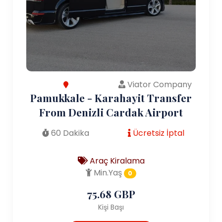
Viator Company
Pamukkale - Karahayit Transfer
From Denizli Cardak Airport
60 Dakika
Ücretsiz İptal
Araç Kiralama
Min.Yaş
0
75.68 GBP
Kişi Başı