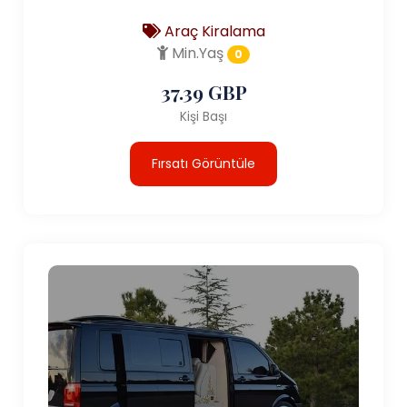
Araç Kiralama
Min.Yaş
0
37.39 GBP
Kişi Başı
Fırsatı Görüntüle