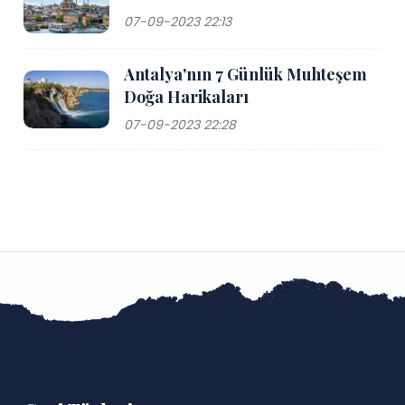
07-09-2023 22:13
Antalya'nın 7 Günlük Muhteşem
Doğa Harikaları
07-09-2023 22:28