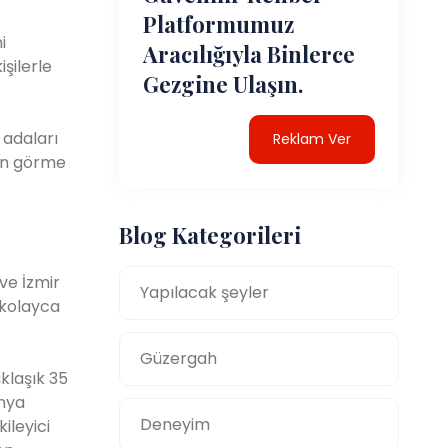
Platformumuz
i
Aracılığıyla Binlerce
şilerle
Gezgine Ulaşın.
 adaları
Reklam Ver
ten görme
Blog Kategorileri
ve İzmir
Yapılacak şeyler
 kolayca
Güzergah
klaşık 35
ünya
Deneyim
ileyici