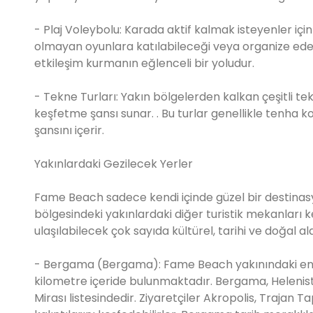
- Plaj Voleybolu: Karada aktif kalmak isteyenler içi
olmayan oyunlara katılabileceği veya organize edebi
etkileşim kurmanın eğlenceli bir yoludur.
- Tekne Turları: Yakın bölgelerden kalkan çeşitli tekn
keşfetme şansı sunar. . Bu turlar genellikle tenha 
şansını içerir.
Yakınlardaki Gezilecek Yerler
Fame Beach sadece kendi içinde güzel bir destinasyo
bölgesindeki yakınlardaki diğer turistik mekanları
ulaşılabilecek çok sayıda kültürel, tarihi ve doğal 
- Bergama (Bergama): Fame Beach yakınındaki en öne
kilometre içeride bulunmaktadır. Bergama, Helenis
Mirası listesindedir. Ziyaretçiler Akropolis, Trajan T