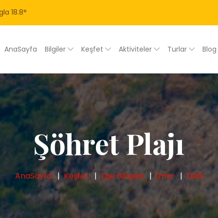
gla
18.8
°
AnaSayfa
Bilgiler
Keşfet
Aktiviteler
Turlar
Blo
Şöhret Plajı
AnaSayfa
Keşfet
Ege Bölgesi
İzmir
Dikili