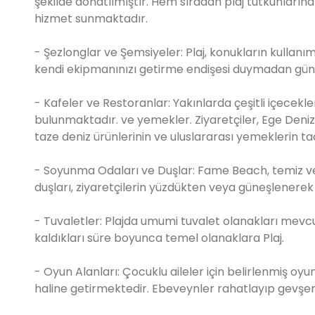
şekilde donatılmıştır. Hem sıradan plaj tutkunların
hizmet sunmaktadır.
- Şezlonglar ve Şemsiyeler: Plaj, konukların kullanım
kendi ekipmanınızı getirme endişesi duymadan güneşi
- Kafeler ve Restoranlar: Yakınlarda çeşitli içecekler
bulunmaktadır. ve yemekler. Ziyaretçiler, Ege Deni
taze deniz ürünlerinin ve uluslararası yemeklerin tadı
- Soyunma Odaları ve Duşlar: Fame Beach, temiz ve
duşları, ziyaretçilerin yüzdükten veya güneşlenerek
- Tuvaletler: Plajda umumi tuvalet olanakları mevcu
kaldıkları süre boyunca temel olanaklara Plaj.
- Oyun Alanları: Çocuklu aileler için belirlenmiş oyu
haline getirmektedir. Ebeveynler rahatlayıp gevşerk