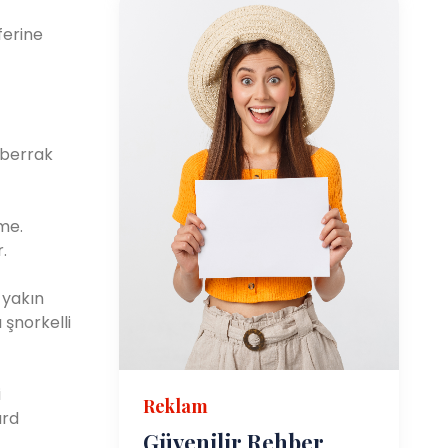
ferine
 berrak
zme.
.
a yakın
 şnorkelli
i
Reklam
ard
Güvenilir Rehber