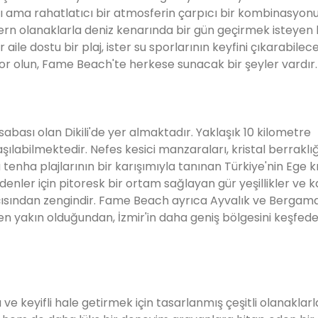
lı ama rahatlatıcı bir atmosferin çarpıcı bir kombinasyon
dern olanaklarla deniz kenarında bir gün geçirmek isteyen 
aile dostu bir plaj, ister su sporlarının keyfini çıkarabilece
ıyor olun, Fame Beach'te herkese sunacak bir şeyler vardır.
kasabası olan Dikili'de yer almaktadır. Yaklaşık 10 kilometre
laşılabilmektedir. Nefes kesici manzaraları, kristal berraklı
a tenha plajlarının bir karışımıyla tanınan Türkiye'nin Ege kı
enler için pitoresk bir ortam sağlayan gür yeşillikler ve k
çısından zengindir. Fame Beach ayrıca Ayvalık ve Bergama
n yakın olduğundan, İzmir'in daha geniş bölgesini keşfed
e keyifli hale getirmek için tasarlanmış çeşitli olanaklarla 