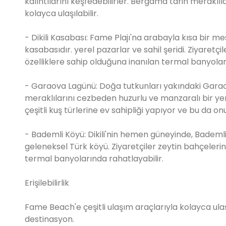
kalıntılarını keşfedebilirler. Bergama tarih meraklıl
kolayca ulaşılabilir.
- Dikili Kasabası: Fame Plajı'na arabayla kısa bir mes
kasabasıdır. yerel pazarlar ve sahil şeridi. Ziyaret
özelliklere sahip olduğuna inanılan termal banyoları 
- Garaova Lagünü: Doğa tutkunları yakındaki Garaov
meraklılarını cezbeden huzurlu ve manzaralı bir yer
çeşitli kuş türlerine ev sahipliği yapıyor ve bu da on
- Bademli Köyü: Dikili'nin hemen güneyinde, Bademli 
geleneksel Türk köyü. Ziyaretçiler zeytin bahçelerin
termal banyolarında rahatlayabilir.
Erişilebilirlik
Fame Beach'e çeşitli ulaşım araçlarıyla kolayca ulaşı
destinasyon.