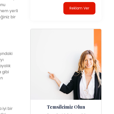
unu
Reklam Ver
hem yerli
ğiniz bir
ğındaki
yı
ayalık
 gibi
en
Temsilcimiz Olun
iyi bir