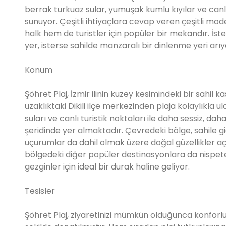
berrak turkuaz sular, yumuşak kumlu kıyılar ve can
sunuyor. Çeşitli ihtiyaçlara cevap veren çeşitli mo
halk hem de turistler için popüler bir mekandır. İster 
yer, isterse sahilde manzaralı bir dinlenme yeri ar
Konum
Şöhret Plaj, İzmir ilinin kuzey kesimindeki bir sahil 
uzaklıktaki Dikili ilçe merkezinden plaja kolaylıkla u
suları ve canlı turistik noktaları ile daha sessiz, dah
şeridinde yer almaktadır. Çevredeki bölge, sahile gid
uçurumlar da dahil olmak üzere doğal güzellikler a
bölgedeki diğer popüler destinasyonlara da nispete
gezginler için ideal bir durak haline geliyor.
Tesisler
Şöhret Plaj, ziyaretinizi mümkün olduğunca konforlu v