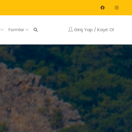
Giriş Yap / Kayıt Ol
g
Formlar