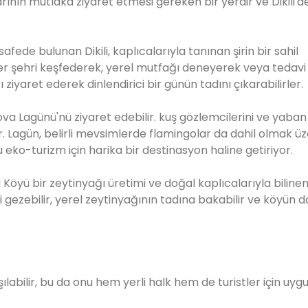
arının mutlaka ziyaret etmesi gereken bir yerdir ve Dikili'd
afede bulunan Dikili, kaplıcalarıyla tanınan şirin bir sahil
çiler şehri keşfederek, yerel mutfağı deneyerek veya tedavi 
ziyaret ederek dinlendirici bir günün tadını çıkarabilirler.
a Lagünü'nü ziyaret edebilir. kuş gözlemcilerini ve yaban
. Lagün, belirli mevsimlerde flamingolar da dahil olmak ü
u eko-turizm için harika bir destinasyon haline getiriyor.
Köyü bir zeytinyağı üretimi ve doğal kaplıcalarıyla biline
i gezebilir, yerel zeytinyağının tadına bakabilir ve köyün 
labilir, bu da onu hem yerli halk hem de turistler için uygu