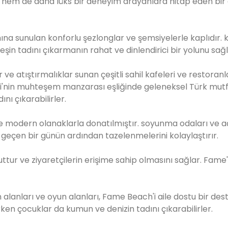
a hem de daha lüks bir deneyim arayanlara hitap eden bir d
ına sunulan konforlu şezlonglar ve şemsiyelerle kaplıdır. ki
n tadını çıkarmanın rahat ve dinlendirici bir yolunu sağl
 ve atıştırmalıklar sunan çeşitli sahil kafeleri ve restoranl
zi'nin muhteşem manzarası eşliğinde geleneksel Türk mutf
nı çıkarabilirler.
 modern olanaklarla donatılmıştır. soyunma odaları ve a
 geçen bir günün ardından tazelenmelerini kolaylaştırır.
ttur ve ziyaretçilerin erişime sahip olmasını sağlar. Fame
n alanları ve oyun alanları, Fame Beach'i aile dostu bir de
en çocuklar da kumun ve denizin tadını çıkarabilirler.