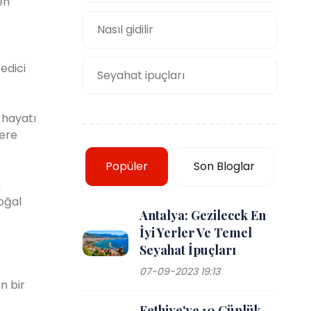
en
Nasıl gidilir
edici
Seyahat ipuçları
 hayatı
zere
Popüler
Son Bloglar
n
doğal
Antalya: Gezilecek En
İyi Yerler Ve Temel
Seyahat İpuçları
07-09-2023 19:13
n bir
Fethiye'ye 10 Günlük