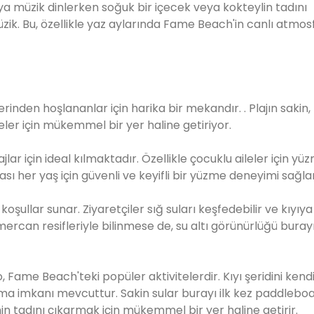
veya müzik dinlerken soğuk bir içecek veya kokteylin tadını
zik. Bu, özellikle yaz aylarında Fame Beach'in canlı atmos
inden hoşlananlar için harika bir mekandır. . Plajın sakin,
iteler için mükemmel bir yer haline getiriyor.
ar için ideal kılmaktadır. Özellikle çocuklu aileler için yü
ı her yaş için güvenli ve keyifli bir yüzme deneyimi sağlar
 koşullar sunar. Ziyaretçiler sığ suları keşfedebilir ve kıyıy
rcan resifleriyle bilinmese de, su altı görünürlüğü burayı
ame Beach'teki popüler aktivitelerdir. Kıyı şeridini kend
lama imkanı mevcuttur. Sakin sular burayı ilk kez paddlebo
n tadını çıkarmak için mükemmel bir yer haline getirir.