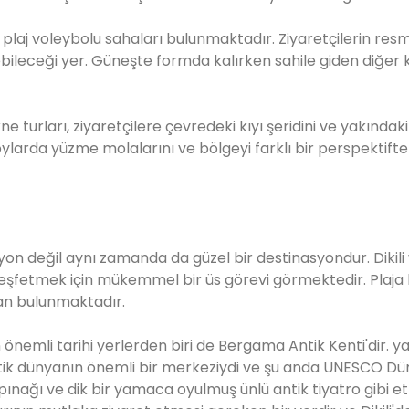
n plaj voleybolu sahaları bulunmaktadır. Ziyaretçilerin resm
leceği yer. Güneşte formda kalırken sahile giden diğer ki
e turları, ziyaretçilere çevredeki kıyı şeridini ve yakındaki
koylarda yüzme molalarını ve bölgeyi farklı bir perspektif
n değil aynı zamanda da güzel bir destinasyondur. Dikili 
 keşfetmek için mükemmel bir üs görevi görmektedir. Plaja
alan bulunmaktadır.
mli tarihi yerlerden biri de Bergama Antik Kenti'dir. ya
tik dünyanın önemli bir merkeziydi ve şu anda UNESCO D
apınağı ve dik bir yamaca oyulmuş ünlü antik tiyatro gibi etk