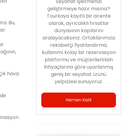
izi
Seyahat işletmenizi
geliştirmeye hazır mısınız?
Tourkaya kayıtlı bir acente
ra. Bu,
olarak, ayrıcalıklı fırsatlar
ar.
dünyasının kapılarını
aralayacaksınız. Ortaklarımıza
ar
rekabetçi fiyatlandırma,
ağının,
kullanımı kolay bir rezervasyon
platformu ve müşterilerinizin
ihtiyaçlarına göre uyarlanmış
çık hava
geniş bir seyahat ürünü
yelpazesi sunuyoruz.
'de
Hemen Katıl
stinasyon