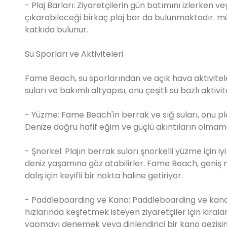
- Plaj Barları: Ziyaretçilerin gün batımını izlerken 
çıkarabileceği birkaç plaj bar da bulunmaktadır. mü
katkıda bulunur.
Su Sporları ve Aktiviteleri
Fame Beach, su sporlarından ve açık hava aktiviteler
suları ve bakımlı altyapısı, onu çeşitli su bazlı aktiv
- Yüzme: Fame Beach'in berrak ve sığ suları, onu plajl
Denize doğru hafif eğim ve güçlü akıntıların olmamas
- Şnorkel: Plajın berrak suları şnorkelli yüzme için iyi
deniz yaşamına göz atabilirler. Fame Beach, geniş me
dalış için keyifli bir nokta haline getiriyor.
- Paddleboarding ve Kano: Paddleboarding ve kano, F
hızlarında keşfetmek isteyen ziyaretçiler için kira
yapmayı denemek veya dinlendirici bir kano gezisini