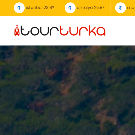
istanbul
23.8
°
antalya
25.8
°
mu