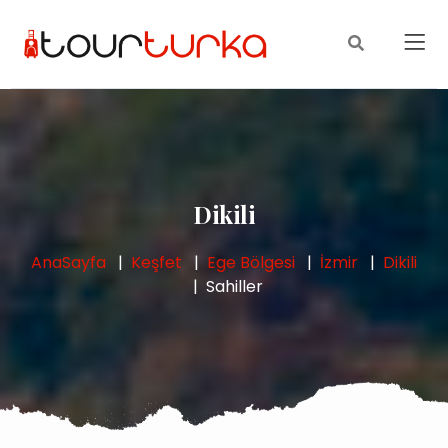
Dikili
AnaSayfa
Keşfet
Ege Bölgesi
İzmir
Dikili
Sahiller