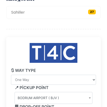
Sahiller
27
🔃 WAY TYPE
📍 PICKUP POINT
BODRUM AIRPORT ( BJV )
🏁 DROP-OFF POINT