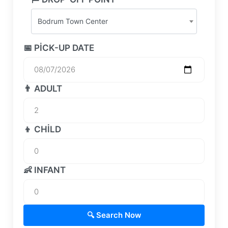
Bodrum Town Center
📅 PICK-UP DATE
👨 ADULT
👦 CHILD
👶 INFANT
🔍 Search Now