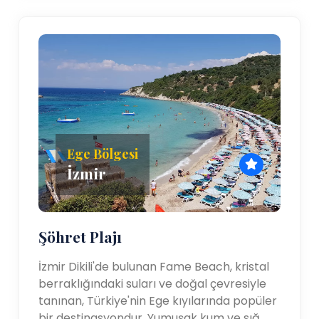
Ege Bölgesi
İzmir
Şöhret Plajı
İzmir Dikili'de bulunan Fame Beach, kristal
berraklığındaki suları ve doğal çevresiyle
tanınan, Türkiye'nin Ege kıyılarında popüler
bir destinasyondur. Yumuşak kum ve sığ