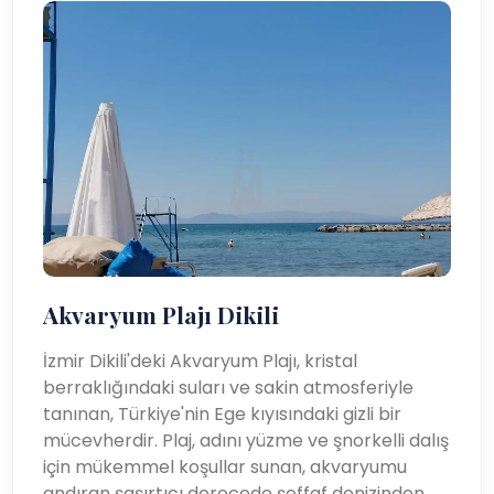
Akvaryum Plajı Dikili
İzmir Dikili'deki Akvaryum Plajı, kristal
berraklığındaki suları ve sakin atmosferiyle
tanınan, Türkiye'nin Ege kıyısındaki gizli bir
mücevherdir. Plaj, adını yüzme ve şnorkelli dalış
için mükemmel koşullar sunan, akvaryumu
andıran şaşırtıcı derecede şeffaf denizinden