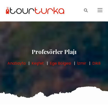
Profesörler Plajı
AnaSayfa
Keşfet
Ege Bölgesi
İzmir
Dikili