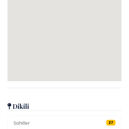
Dikili
Sahiller
27