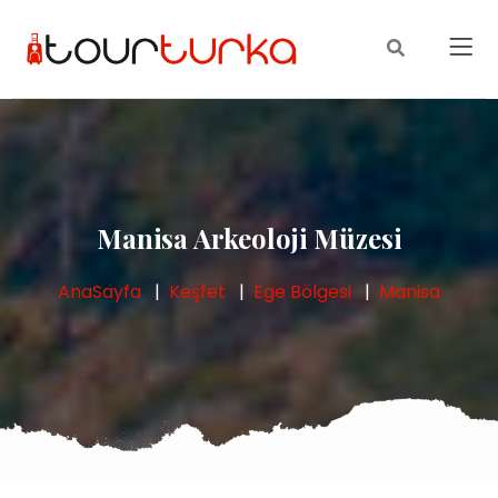
Manisa Arkeoloji Müzesi
AnaSayfa
Keşfet
Ege Bölgesi
Manisa