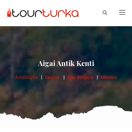
Aigai Antik Kenti
AnaSayfa
Keşfet
Ege Bölgesi
Manisa