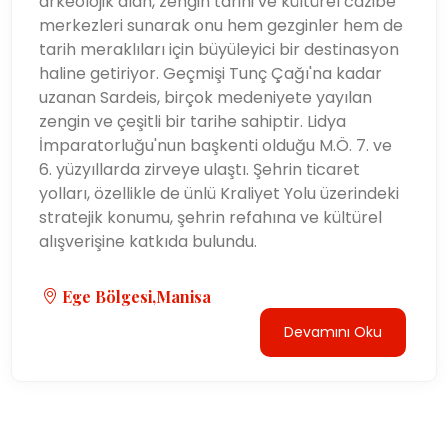
arkeolojik alan, zengin tarihi ve kültürel cazibe
merkezleri sunarak onu hem gezginler hem de
tarih meraklıları için büyüleyici bir destinasyon
haline getiriyor. Geçmişi Tunç Çağı'na kadar
uzanan Sardeis, birçok medeniyete yayılan
zengin ve çeşitli bir tarihe sahiptir. Lidya
İmparatorluğu'nun başkenti olduğu M.Ö. 7. ve
6. yüzyıllarda zirveye ulaştı. Şehrin ticaret
yolları, özellikle de ünlü Kraliyet Yolu üzerindeki
stratejik konumu, şehrin refahına ve kültürel
alışverişine katkıda bulundu.
Ege Bölgesi,Manisa
Devamını Oku