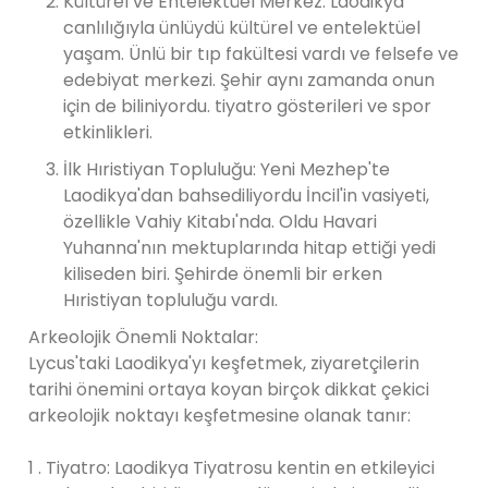
Kültürel ve Entelektüel Merkez: Laodikya
canlılığıyla ünlüydü kültürel ve entelektüel
yaşam. Ünlü bir tıp fakültesi vardı ve felsefe ve
edebiyat merkezi. Şehir aynı zamanda onun
için de biliniyordu. tiyatro gösterileri ve spor
etkinlikleri.
İlk Hıristiyan Topluluğu: Yeni Mezhep'te
Laodikya'dan bahsediliyordu İncil'in vasiyeti,
özellikle Vahiy Kitabı'nda. Oldu Havari
Yuhanna'nın mektuplarında hitap ettiği yedi
kiliseden biri. Şehirde önemli bir erken
Hıristiyan topluluğu vardı.
Arkeolojik Önemli Noktalar:
Lycus'taki Laodikya'yı keşfetmek, ziyaretçilerin
tarihi önemini ortaya koyan birçok dikkat çekici
arkeolojik noktayı keşfetmesine olanak tanır:
1 . Tiyatro: Laodikya Tiyatrosu kentin en etkileyici