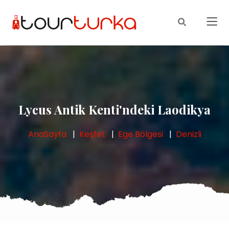
Lycus Antik Kenti'ndeki Laodikya
AnaSayfa
Keşfet
Ege Bölgesi
Denizli