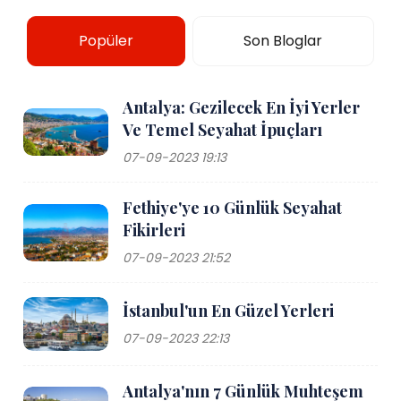
Popüler
Son Bloglar
Antalya: Gezilecek En İyi Yerler
Ve Temel Seyahat İpuçları
07-09-2023 19:13
Fethiye'ye 10 Günlük Seyahat
Fikirleri
07-09-2023 21:52
İstanbul'un En Güzel Yerleri
07-09-2023 22:13
Antalya'nın 7 Günlük Muhteşem