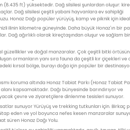
 (8.435 ft) yüksektedir. Dağ silsilesi şunlardan oluşur: kir
ar. Dağ silsilesi çeşitli yabani hayvanlara ev sahipliği
zu. Honaz Dağı popüler yürüyüş, kamp ve piknik için ideal 
izli ilinin kilometre güneyinde. Daha büyük Honaz'ın bir pa
r. Dağ ağırlıklı olarak kireçtaşından oluşur ve sağlam bi
l güzellikler ve doğal manzaralar. Çok çeşitli bitki örtüsü
an ormanların yanı sıra fauna da çeşitli kır çiçekleri ve o
ki kırsal bölge, burayı doğa için popüler bir destinasyo
kısmı koruma altında Honaz Tabiat Parkı (Honaz Tabiat Par
ir alanı kapsamaktadır. Dağı bünyesinde barındırıyor ve
cak çevre ve ziyaretçilere dinlenme tesisleri sunuyor.
tlar sunuyor Yürüyüş ve trekking tutkunları için. Birkaç 
ne hitap eden ve yol boyunca nefes kesen manzaralar sunuyo
at süren Honaz Dağı Yolu.