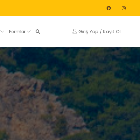
Giriş Yap / Kayıt Ol
g
Formlar