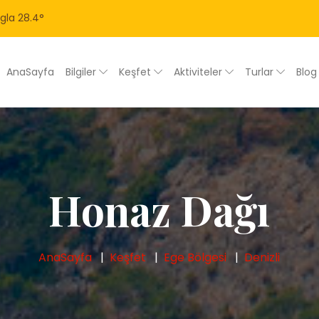
gla
28.4
°
AnaSayfa
Bilgiler
Keşfet
Aktiviteler
Turlar
Blo
Honaz Dağı
AnaSayfa
Keşfet
Ege Bölgesi
Denizli