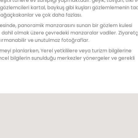
itli türlere ev sahipliği yapmaktadır. geyik, tavşan, tilki 
ş gözlemcileri kartal, baykuş gibi kuşları gözlemlemenin tad
 ağaçkakanlar ve çok daha fazlası.
vesinde, panoramik manzarasını sunan bir gözlem kulesi
e dahil olmak üzere çevredeki manzaralar vadiler. Ziyaretç
rmanabilir ve unutulmaz fotoğraflar.
eyi planlarken, Yerel yetkililere veya turizm bilgilerine
üncel bilgilerin sunulduğu merkezler yönergeler ve gerekli