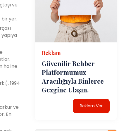
eçtaşı ve
bir yer.
rçası
r yapıya
ne
Reklam
tlar.
Güvenilir Rehber
n haline
Platformumuz
Aracılığıyla Binlerce
kı). 1994
Gezgine Ulaşın.
Reklam Ver
parkur ve
r. En