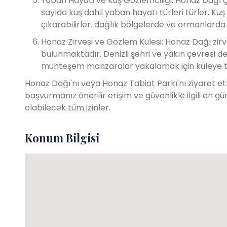
Yaban Hayatı ve Kuş Gözlemciliği: Honaz Dağı çeş
sayıda kuş dahil yaban hayatı türleri türler. Ku
çıkarabilirler. dağlık bölgelerde ve ormanlarda
Honaz Zirvesi ve Gözlem Kulesi: Honaz Dağı zir
bulunmaktadır. Denizli şehri ve yakın çevresi d
muhteşem manzaralar yakalamak için kuleye tı
Honaz Dağı'nı veya Honaz Tabiat Parkı'nı ziyaret etm
başvurmanız önerilir erişim ve güvenlikle ilgili en g
olabilecek tüm izinler.
Konum Bilgisi