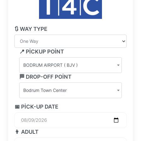
🔃 WAY TYPE
📍 PICKUP POINT
BODRUM AIRPORT ( BJV )
🏁 DROP-OFF POINT
Bodrum Town Center
📅 PICK-UP DATE
👨 ADULT