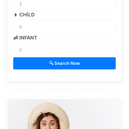
👦 CHILD
👶 INFANT
🔍 Search Now