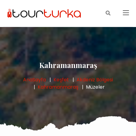
Kahramanmaraş
AnaSayfa
Keşfet
Akdeniz Bölgesi
Kahramanmaraş
Müzeler