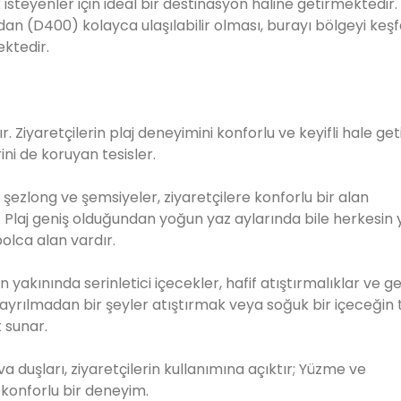
steyenler için ideal bir destinasyon haline getirmektedir
dan (D400) kolayca ulaşılabilir olması, burayı bölgeyi ke
ektedir.
 Ziyaretçilerin plaj deneyimini konforlu ve keyifli hale geti
ni de koruyan tesisler.
şezlong ve şemsiyeler, ziyaretçilere konforlu bir alan
. Plaj geniş olduğundan yoğun yaz aylarında bile herkesin y
olca alan vardır.
n yakınında serinletici içecekler, hafif atıştırmalıklar ve g
ayrılmadan bir şeyler atıştırmak veya soğuk bir içeceğin 
 sunar.
a duşları, ziyaretçilerin kullanımına açıktır; Yüzme ve
konforlu bir deneyim.