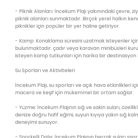
- Piknik Alanları: İncekum Plajı yakınındaki çevre, z
piknik alanları sunmaktadır. Birçok yerel halkın kend
piknikler için popüler bir yer haline getiriyor.
- Kamp: Konaklama süresini uzatmak isteyenler için,
bulunmaktadır. çadır veya karavan minibüsleri kuru
isteyen kamp tutkunları için harika bir destinasyon h
Su Sporları ve Aktiviteleri
İncekum Plajı, su sporları ve açık hava etkinlikleri 
macera ve keşif için mükemmel bir ortam sağlar.
- Yüzme: İncekum Plajının sığ ve sakin suları, özelli
denize doğru hafif eğimi, suyun kıyıya yakın sığ kal
deneyimi sunuyor.
- Şnorkelli Dalış: İncekum Plajının berrak suları şnorke