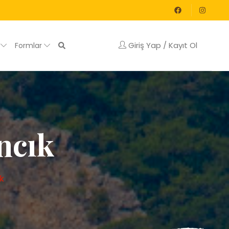
Giriş Yap / Kayıt Ol
g
Formlar
ncık
ık