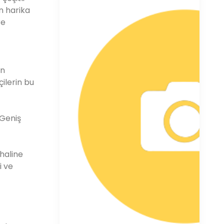
n harika
re
ın
ilerin bu
 Geniş
 haline
i ve