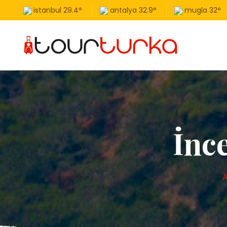
istanbul
29.4
°
antalya
32.9
°
mugla
32
°
İnc