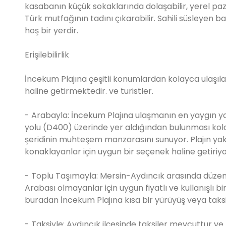
kasabanın küçük sokaklarında dolaşabilir, yerel paz
Türk mutfağının tadını çıkarabilir. Sahili süsleyen b
hoş bir yerdir.
Erişilebilirlik
İncekum Plajına çeşitli konumlardan kolayca ulaşılabi
haline getirmektedir. ve turistler.
- Arabayla: İncekum Plajına ulaşmanın en yaygın yo
yolu (D400) üzerinde yer aldığından bulunması kolay
şeridinin muhteşem manzarasını sunuyor. Plajın yak
konaklayanlar için uygun bir seçenek haline getiriyo
- Toplu Taşımayla: Mersin-Aydıncık arasında düzenl
Arabası olmayanlar için uygun fiyatlı ve kullanışlı 
buradan İncekum Plajına kısa bir yürüyüş veya taks
- Taksiyle: Aydıncık ilçesinde taksiler mevcuttur ve 