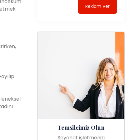
. İncekum
Reklam Ver
şfetmek
rirken,
ayılıp
eleneksel
tadını
Temsilcimiz Olun
Seyahat işletmenizi