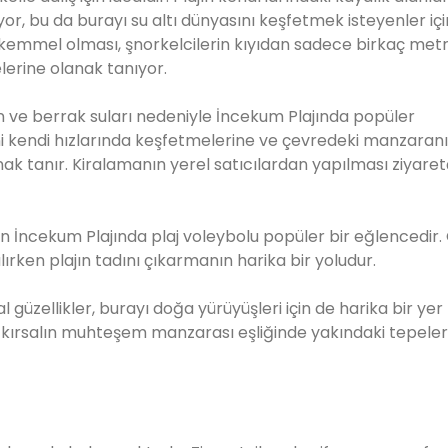
or, bu da burayı su altı dünyasını keşfetmek isteyenler içi
 mükemmel olması, şnorkelcilerin kıyıdan sadece birkaç met
lerine olanak tanıyor.
 ve berrak suları nedeniyle İncekum Plajında popüler
ridini kendi hızlarında keşfetmelerine ve çevredeki manzaran
 tanır. Kiralamanın yerel satıcılardan yapılması ziyaretç
için İncekum Plajında plaj voleybolu popüler bir eğlencedir.
lırken plajın tadını çıkarmanın harika bir yoludur.
güzellikler, burayı doğa yürüyüşleri için de harika bir yer
ki kırsalın muhteşem manzarası eşliğinde yakındaki tepeler