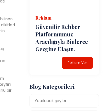
atı
Reklam
bilinen
ikitleri
Güvenilir Rehber
nin
Platformumuz
Aracılığıyla Binlerce
Gezgine Ulaşın.
kaç
rın
Reklam Ver
um
eyfini
Blog Kategorileri
rlu bir
Yapılacak şeyler