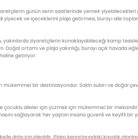
iyaretçilerin günün serin saatlerinde yemek yiyebilecekleri 
i yiyecek ve içeceklerini plaja getirmesi, burayı aile toplan
 yakınlarda ziyaretçilerin konaklayabileceği kamp tesisle
n. Doğal ortamı ve plaja yakınlığı, burayı açık havada e
aline getiriyor.
için mükemmel bir destinasyondur. Sakin suları ve doğal çevr
kle çocuklu aileler için yüzmek için mükemmel bir mekandır.
masını sağlayarak her yaştan insana güvenli ve keyifli bir
lle dalış için idealdir. Plajın kenarlarındaki kayalık alanlar 