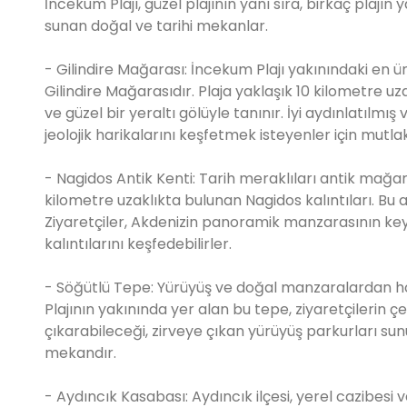
İncekum Plajı, güzel plajının yanı sıra, birkaç plajı
sunan doğal ve tarihi mekanlar.
- Gilindire Mağarası: İncekum Plajı yakınındaki en ü
Gilindire Mağarasıdır. Plaja yaklaşık 10 kilometre uz
ve güzel bir yeraltı gölüyle tanınır. İyi aydınlatılm
jeolojik harikalarını keşfetmek isteyenler için mutla
- Nagidos Antik Kenti: Tarih meraklıları antik mağa
kilometre uzaklıkta bulunan Nagidos kalıntıları. Bu a
Ziyaretçiler, Akdenizin panoramik manzarasının keyf
kalıntılarını keşfedebilirler.
- Söğütlü Tepe: Yürüyüş ve doğal manzaralardan hoş
Plajının yakınında yer alan bu tepe, ziyaretçileri
çıkarabileceği, zirveye çıkan yürüyüş parkurları sun
mekandır.
- Aydıncık Kasabası: Aydıncık ilçesi, yerel cazibesi