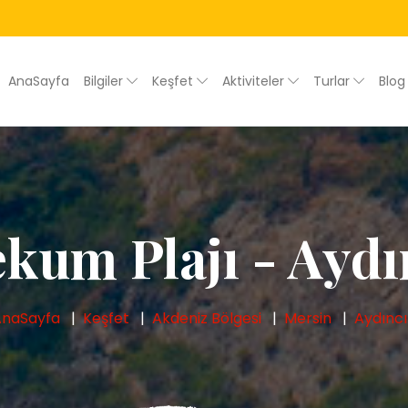
AnaSayfa
Bilgiler
Keşfet
Aktiviteler
Turlar
Blo
ekum Plajı - Aydı
AnaSayfa
Keşfet
Akdeniz Bölgesi
Mersin
Aydınc