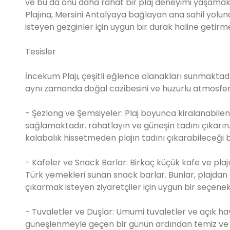
ve bu da onu daha rahat bir plaj deneyimi yaşamak i
Plajına, Mersini Antalyaya bağlayan ana sahil yolun
isteyen gezginler için uygun bir durak haline getirm
Tesisler
İncekum Plajı, çeşitli eğlence olanakları sunmaktadır.
aynı zamanda doğal cazibesini ve huzurlu atmosferi
- Şezlong ve Şemsiyeler: Plaj boyunca kiralanabilen 
sağlamaktadır. rahatlayın ve güneşin tadını çıkarın
kalabalık hissetmeden plajın tadını çıkarabileceği b
- Kafeler ve Snack Barlar: Birkaç küçük kafe ve plajı
Türk yemekleri sunan snack barlar. Bunlar, plajdan 
çıkarmak isteyen ziyaretçiler için uygun bir seçenek
- Tuvaletler ve Duşlar: Umumi tuvaletler ve açık hav
güneşlenmeyle geçen bir günün ardından temiz ve 