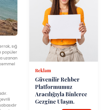
errak, sığ
in popüler
ca uzanan
mükemmel
Reklam
Güvenilir Rehber
Platformumuz
Aracılığıyla Binlerce
dır.
evrili
Gezgine Ulaşın.
sabasıdır