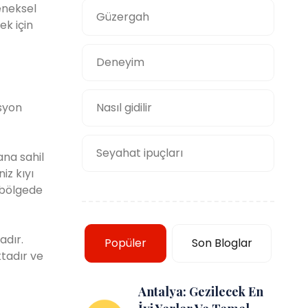
eneksel
Güzergah
ek için
Deneyim
asyon
Nasıl gidilir
Seyahat ipuçları
ana sahil
iz kıyı
 bölgede
adır.
Popüler
Son Bloglar
ktadır ve
Antalya: Gezilecek En