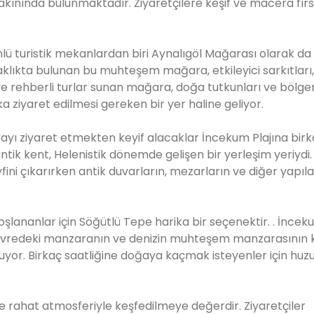
n yakınında bulunmaktadır. Ziyaretçilere keşif ve macera fırs
nlü turistik mekanlardan biri Aynalıgöl Mağarası olarak da 
aklıkta bulunan bu muhteşem mağara, etkileyici sarkıtları, d
ış ve rehberli turlar sunan mağara, doğa tutkunları ve bölge
ka ziyaret edilmesi gereken bir yer haline geliyor.
rayı ziyaret etmekten keyif alacaklar İncekum Plajına bir
ntik kent, Helenistik dönemde gelişen bir yerleşim yeriydi.
ini çıkarırken antik duvarların, mezarların ve diğer yapıla
lananlar için Söğütlü Tepe harika bir seçenektir. . İncek
n çevredeki manzaranın ve denizin muhteşem manzarasının k
uyor. Birkaç saatliğine doğaya kaçmak isteyenler için huzu
 ve rahat atmosferiyle keşfedilmeye değerdir. Ziyaretçiler