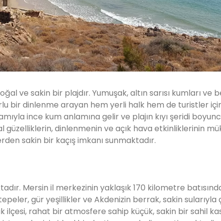
ğal ve sakin bir plajdır. Yumuşak, altın sarısı kumları ve b
rlu bir dinlenme arayan hem yerli halk hem de turistler iç
amıyla ince kum anlamına gelir ve plajın kıyı şeridi boyun
 güzelliklerin, dinlenmenin ve açık hava etkinliklerinin 
lerden sakin bir kaçış imkanı sunmaktadır.
tadır. Mersin il merkezinin yaklaşık 170 kilometre batısında
epeler, gür yeşillikler ve Akdenizin berrak, sakin sularıyla ç
 ilçesi, rahat bir atmosfere sahip küçük, sakin bir sahil ka