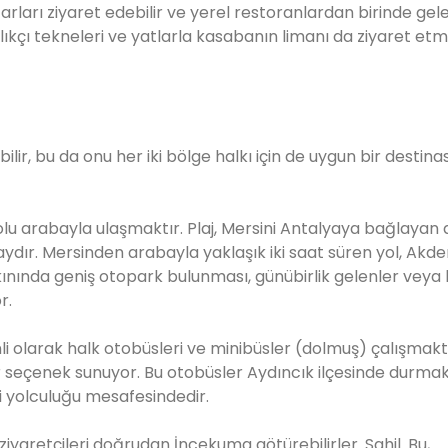
arları ziyaret edebilir ve yerel restoranlardan birinde gel
alıkçı tekneleri ve yatlarla kasabanın limanı da ziyaret etm
lir, bu da onu her iki bölge halkı için de uygun bir destin
lu arabayla ulaşmaktır. Plaj, Mersini Antalyaya bağlayan 
dır. Mersinden arabayla yaklaşık iki saat süren yol, Akden
ınında geniş otopark bulunması, günübirlik gelenler veya
r.
i olarak halk otobüsleri ve minibüsler (dolmuş) çalışmakt
bir seçenek sunuyor. Bu otobüsler Aydıncık ilçesinde durma
i yolculuğu mesafesindedir.
ziyaretçileri doğrudan İncekuma götürebilirler. Sahil. Bu,