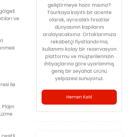
geliştirmeye hazır mısınız?
gölgeli
Tourkaya kayıtlı bir acente
tıları ve
olarak, ayrıcalıklı fırsatlar
dünyasının kapılarını
aralayacaksınız. Ortaklarımıza
ri
rekabetçi fiyatlandırma,
ğlenmek
kullanımı kolay bir rezervasyon
platformu ve müşterilerinizin
ihtiyaçlarına göre uyarlanmış
geniş bir seyahat ürünü
yelpazesi sunuyoruz.
esi ile
Hemen Katıl
 Plajın
 yüzme
çeşitli