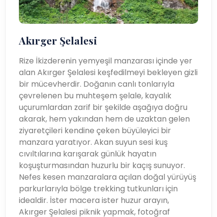
Akırger Şelalesi
Rize İkizderenin yemyeşil manzarası içinde yer
alan Akırger Şelalesi keşfedilmeyi bekleyen gizli
bir mücevherdir. Doğanın canlı tonlarıyla
çevrelenen bu muhteşem şelale, kayalık
uçurumlardan zarif bir şekilde aşağıya doğru
akarak, hem yakından hem de uzaktan gelen
ziyaretçileri kendine çeken büyüleyici bir
manzara yaratıyor. Akan suyun sesi kuş
cıvıltılarına karışarak günlük hayatın
koşuşturmasından huzurlu bir kaçış sunuyor.
Nefes kesen manzaralara açılan doğal yürüyüş
parkurlarıyla bölge trekking tutkunları için
idealdir. İster macera ister huzur arayın,
Akırger Şelalesi piknik yapmak, fotoğraf