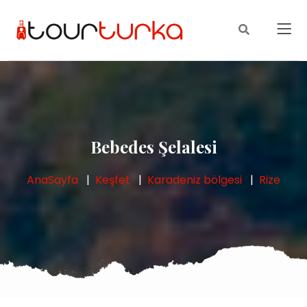
Bebedes Şelalesi
AnaSayfa
Keşfet
Karadeniz bölgesi
Rize