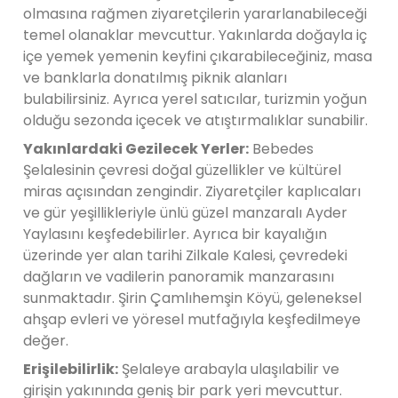
olmasına rağmen ziyaretçilerin yararlanabileceği
temel olanaklar mevcuttur. Yakınlarda doğayla iç
içe yemek yemenin keyfini çıkarabileceğiniz, masa
ve banklarla donatılmış piknik alanları
bulabilirsiniz. Ayrıca yerel satıcılar, turizmin yoğun
olduğu sezonda içecek ve atıştırmalıklar sunabilir.
Yakınlardaki Gezilecek Yerler:
Bebedes
Şelalesinin çevresi doğal güzellikler ve kültürel
miras açısından zengindir. Ziyaretçiler kaplıcaları
ve gür yeşillikleriyle ünlü güzel manzaralı Ayder
Yaylasını keşfedebilirler. Ayrıca bir kayalığın
üzerinde yer alan tarihi Zilkale Kalesi, çevredeki
dağların ve vadilerin panoramik manzarasını
sunmaktadır. Şirin Çamlıhemşin Köyü, geleneksel
ahşap evleri ve yöresel mutfağıyla keşfedilmeye
değer.
Erişilebilirlik:
Şelaleye arabayla ulaşılabilir ve
girişin yakınında geniş bir park yeri mevcuttur.