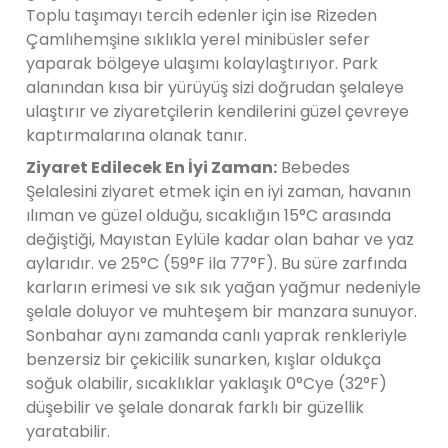
Toplu taşımayı tercih edenler için ise Rizeden
Çamlıhemşine sıklıkla yerel minibüsler sefer
yaparak bölgeye ulaşımı kolaylaştırıyor. Park
alanından kısa bir yürüyüş sizi doğrudan şelaleye
ulaştırır ve ziyaretçilerin kendilerini güzel çevreye
kaptırmalarına olanak tanır.
Ziyaret Edilecek En İyi Zaman:
Bebedes
Şelalesini ziyaret etmek için en iyi zaman, havanın
ılıman ve güzel olduğu, sıcaklığın 15°C arasında
değiştiği, Mayıstan Eylüle kadar olan bahar ve yaz
aylarıdır. ve 25°C (59°F ila 77°F). Bu süre zarfında
karların erimesi ve sık sık yağan yağmur nedeniyle
şelale doluyor ve muhteşem bir manzara sunuyor.
Sonbahar aynı zamanda canlı yaprak renkleriyle
benzersiz bir çekicilik sunarken, kışlar oldukça
soğuk olabilir, sıcaklıklar yaklaşık 0°Cye (32°F)
düşebilir ve şelale donarak farklı bir güzellik
yaratabilir.