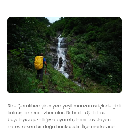
Rize Çamlıhemşinin yemyeşil manzarası içinde gizli
kalmış bir mücevher olan Bebedes Şelalesi,
büyüleyici güzelliğiyle ziyaretçilerini büyüleyen,
nefes kesen bir doğa harikasıdır. İlçe merkezine