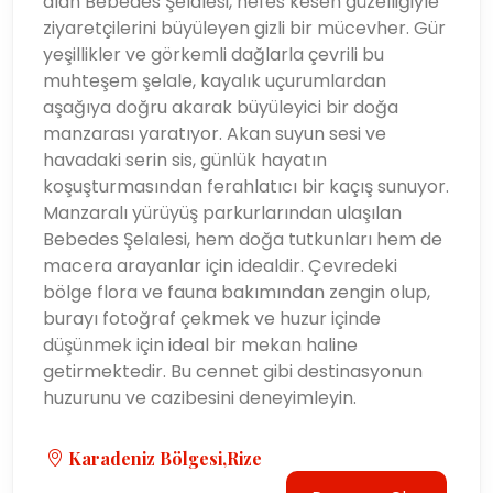
alan Bebedes Şelalesi, nefes kesen güzelliğiyle
ziyaretçilerini büyüleyen gizli bir mücevher. Gür
yeşillikler ve görkemli dağlarla çevrili bu
muhteşem şelale, kayalık uçurumlardan
aşağıya doğru akarak büyüleyici bir doğa
manzarası yaratıyor. Akan suyun sesi ve
havadaki serin sis, günlük hayatın
koşuşturmasından ferahlatıcı bir kaçış sunuyor.
Manzaralı yürüyüş parkurlarından ulaşılan
Bebedes Şelalesi, hem doğa tutkunları hem de
macera arayanlar için idealdir. Çevredeki
bölge flora ve fauna bakımından zengin olup,
burayı fotoğraf çekmek ve huzur içinde
düşünmek için ideal bir mekan haline
getirmektedir. Bu cennet gibi destinasyonun
huzurunu ve cazibesini deneyimleyin.
Karadeniz Bölgesi,Rize