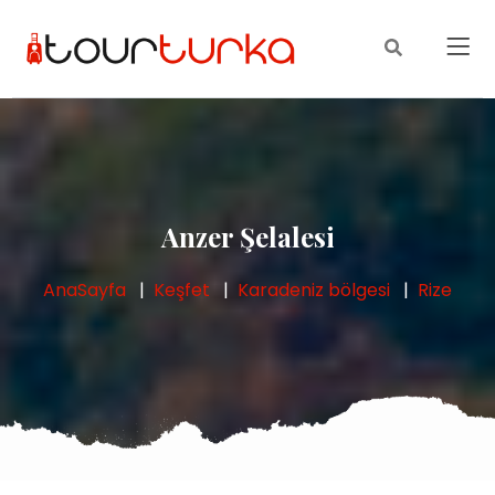
Anzer Şelalesi
AnaSayfa
Keşfet
Karadeniz bölgesi
Rize