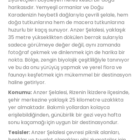
harikasıdır. Yemyeşil ormanlar ve Doğu
Karadenizin heybetli dağlarıyla çevrili şelale, hem
doğa tutkunlarına hem de macera tutkunlarına
huzurlu bir kaçış sunuyor. Anzer Şelalesi, yaklaşık
35 metre yükseklikten dökülen berrak sularıyla
sadece görülmeye değer değil, aynı zamanda
fotoğraf çekmek ve dinlenmek için de harika bir
nokta. Bölge, zengin biyolojik çeşitliliğiyle tanınıyor
ve bu da onu yürüyüş yapmak ve yerel flora ve
faunayı keşfetmek için mükemmel bir destinasyon
haline getiriyor.
Konumu:
Anzer Şelalesi, Rizenin İkizdere ilçesinde,
şehir merkezine yaklaşık 25 kilometre uzaklıkta
yer almaktadır. Bakımlı yollardan kolayca
erişilebildiğinden, günübirlik bir gezi veya hafta
sonu kaçamağı için uygun bir destinasyondur.
Tesisler:
Anzer Şelalesi çevresi piknik alanları,
banklar ve tuvalet olanakları gibi ziyaretçiler için