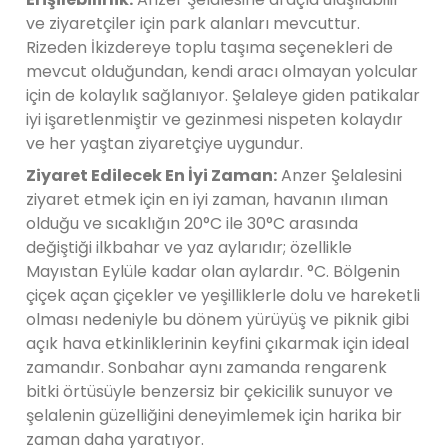
ve ziyaretçiler için park alanları mevcuttur.
Rizeden İkizdereye toplu taşıma seçenekleri de
mevcut olduğundan, kendi aracı olmayan yolcular
için de kolaylık sağlanıyor. Şelaleye giden patikalar
iyi işaretlenmiştir ve gezinmesi nispeten kolaydır
ve her yaştan ziyaretçiye uygundur.
Ziyaret Edilecek En İyi Zaman:
Anzer Şelalesini
ziyaret etmek için en iyi zaman, havanın ılıman
olduğu ve sıcaklığın 20°C ile 30°C arasında
değiştiği ilkbahar ve yaz aylarıdır; özellikle
Mayıstan Eylüle kadar olan aylardır. °C. Bölgenin
çiçek açan çiçekler ve yeşilliklerle dolu ve hareketli
olması nedeniyle bu dönem yürüyüş ve piknik gibi
açık hava etkinliklerinin keyfini çıkarmak için ideal
zamandır. Sonbahar aynı zamanda rengarenk
bitki örtüsüyle benzersiz bir çekicilik sunuyor ve
şelalenin güzelliğini deneyimlemek için harika bir
zaman daha yaratıyor.