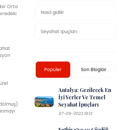
bir Orta
Nasıl gidilir
evredeki
Seyahat ipuçları
yahat
asyon
Popüler
Son Bloglar
üzel
Antalya: Gezilecek En
İyi Yerler Ve Temel
(dolmuş)
Seyahat İpuçları
lanmayı
07-09-2023 19:13
Fethiye'ye 10 Günlük