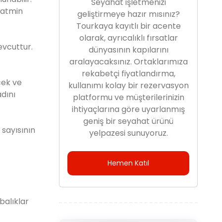
Seyahat işletmenizi
 tatmin
geliştirmeye hazır mısınız?
Tourkaya kayıtlı bir acente
olarak, ayrıcalıklı fırsatlar
evcuttur.
dünyasının kapılarını
aralayacaksınız. Ortaklarımıza
rekabetçi fiyatlandırma,
cek ve
kullanımı kolay bir rezervasyon
adını
platformu ve müşterilerinizin
ihtiyaçlarına göre uyarlanmış
geniş bir seyahat ürünü
 sayısının
yelpazesi sunuyoruz.
Hemen Katıl
balıklar