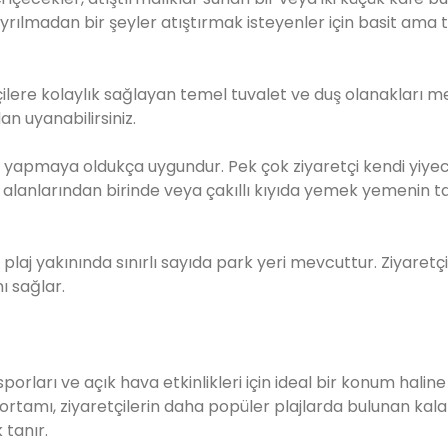
 ayrılmadan bir şeyler atıştırmak isteyenler için basit ama
ilere kolaylık sağlayan temel tuvalet ve duş olanakları m
 uyanabilirsiniz.
knik yapmaya oldukça uygundur. Pek çok ziyaretçi kendi yiye
li alanlarından birinde veya çakıllı kıyıda yemek yemenin t
aj yakınında sınırlı sayıda park yeri mevcuttur. Ziyaretçi
ı sağlar.
 sporları ve açık hava etkinlikleri için ideal bir konum haline
rtamı, ziyaretçilerin daha popüler plajlarda bulunan kala
 tanır.