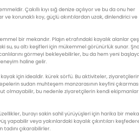
mmeldir. Çakıllı kıyı sığ denize açılıyor ve bu da onu her
ar ve korunaklı koy, güçlü akıntılardan uzak, dinlendirici ve k
mükemmel bir mekandır. Plajın etrafındaki kayalık alanlar çeşi
ki su, su altı keşifleri için mükemmel görünürlük sunar. Şno
 canlılarını görmeyi bekleyebilirler, bu da hem yeni başlay
deneyim haline gelir.
yak için idealdir. kürek sörfü. Bu aktiviteler, ziyaretçilerin
e tepelerin sudan muhteşem manzarasının keyfini çıkarmas
t olmayabilir, bu nedenle ziyaretçilerin kendi ekipmanlar
üzellikler, burayı sakin sahil yürüyüşleri için harika bir mek
yüş yapabilir veya yakınlardaki kayalık çıkıntıları keşfeder
tadını çıkarabilirler.