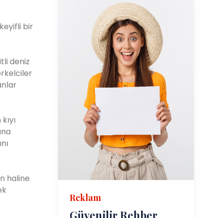
eyifli bir
tli deniz
rkelciler
anlar
 kıyı
ına
ını
an haline
ek
Reklam
Güvenilir Rehber