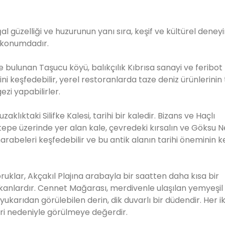
al güzelliği ve huzurunun yanı sıra, keşif ve kültürel deneyi
n konumdadır.
 bulunan Taşucu köyü, balıkçılık Kıbrısa sanayi ve feribot
ni keşfedebilir, yerel restoranlarda taze deniz ürünlerinin 
ezi yapabilirler.
zaklıktaki Silifke Kalesi, tarihi bir kaledir. Bizans ve Haçlı
 tepe üzerinde yer alan kale, çevredeki kırsalın ve Göksu N
abeleri keşfedebilir ve bu antik alanın tarihi öneminin ke
klar, Akçakıl Plajına arabayla bir saatten daha kısa bir
anlardır. Cennet Mağarası, merdivenle ulaşılan yemyeşil b
arıdan görülebilen derin, dik duvarlı bir düdendir. Her ik
ri nedeniyle görülmeye değerdir.