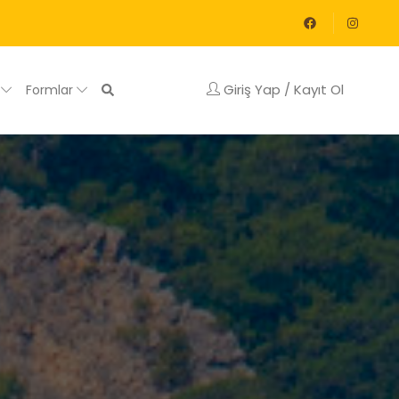
Giriş Yap / Kayıt Ol
g
Formlar