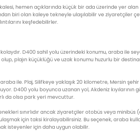
kalesi, hemen açıklarında küçük bir ada üzerinde yer alan 
ndan biri olan kaleye tekneyle ulaşılabilir ve ziyaretçiler ç
ıntılarını keşfedebilirler.
 kolaydır. D400 sahil yolu üzerindeki konumu, araba ile se
olup, plajın küçüklüğü ve uzak konumu huzurlu bir destin
raba ile. Plaj, Silifkeye yaklaşık 20 kilometre, Mersin şehir
nuyor. D400 yolu boyunca uzanan yol, Akdeniz kıyılarının g
lı da olsa park yeri mevcuttur.
enekleri sınırlıdır ancak ziyaretçiler otobüs veya minibüs 
ulaşmak için taksi kiralayabilirsiniz. Bu seçenek, araba kul
 isteyenler için daha uygun olabilir.