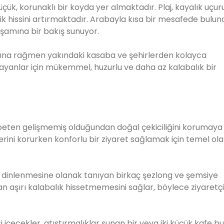
çük, korunaklı bir koyda yer almaktadır. Plaj, kayalık uçu
ellik hissini artırmaktadır. Arabayla kısa bir mesafede bulun
aşamına bir bakış sunuyor.
asına rağmen yakındaki kasaba ve şehirlerden kolayca
 arayanlar için mükemmel, huzurlu ve daha az kalabalık bir
 nispeten gelişmemiş olduğundan doğal çekiciliğini korumay
ferini korurken konforlu bir ziyaret sağlamak için temel ol
in dinlenmesine olanak tanıyan birkaç şezlong ve şemsiye
man aşırı kalabalık hissetmemesini sağlar, böylece ziyaretçi
i içecekler, atıştırmalıklar sunan bir veya iki küçük kafe bul