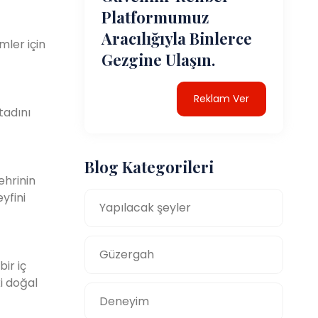
Platformumuz
Aracılığıyla Binlerce
mler için
Gezgine Ulaşın.
Reklam Ver
tadını
Blog Kategorileri
ehrinin
yfini
Yapılacak şeyler
Güzergah
ir iç
i doğal
Deneyim