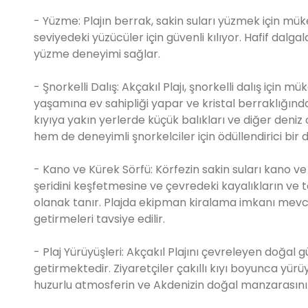
- Yüzme: Plajın berrak, sakin suları yüzmek için müke
seviyedeki yüzücüler için güvenli kılıyor. Hafif dalgal
yüzme deneyimi sağlar.
- Şnorkelli Dalış: Akçakıl Plajı, şnorkelli dalış için 
yaşamına ev sahipliği yapar ve kristal berraklığında
kıyıya yakın yerlerde küçük balıkları ve diğer deniz
hem de deneyimli şnorkelciler için ödüllendirici bir 
- Kano ve Kürek Sörfü: Körfezin sakin suları kano ve ka
şeridini keşfetmesine ve çevredeki kayalıkların v
olanak tanır. Plajda ekipman kiralama imkanı mevcu
getirmeleri tavsiye edilir.
- Plaj Yürüyüşleri: Akçakıl Plajını çevreleyen doğal g
getirmektedir. Ziyaretçiler çakıllı kıyı boyunca yürü
huzurlu atmosferin ve Akdenizin doğal manzarasının 