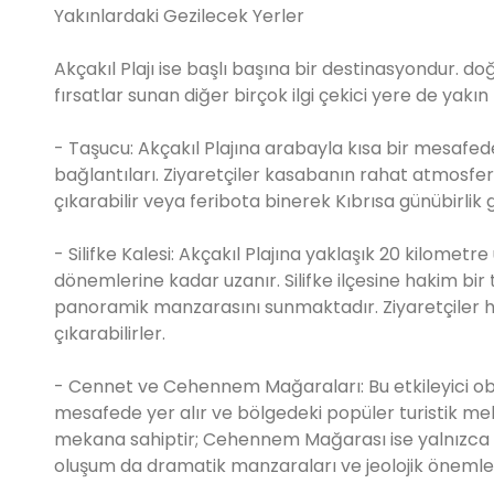
Yakınlardaki Gezilecek Yerler
Akçakıl Plajı ise başlı başına bir destinasyondur. doğ
fırsatlar sunan diğer birçok ilgi çekici yere de yakı
- Taşucu: Akçakıl Plajına arabayla kısa bir mesafede
bağlantıları. Ziyaretçiler kasabanın rahat atmosferi
çıkarabilir veya feribota binerek Kıbrısa günübirlik g
- Silifke Kalesi: Akçakıl Plajına yaklaşık 20 kilometre u
dönemlerine kadar uzanır. Silifke ilçesine hakim bir
panoramik manzarasını sunmaktadır. Ziyaretçiler har
çıkarabilirler.
- Cennet ve Cehennem Mağaraları: Bu etkileyici obru
mesafede yer alır ve bölgedeki popüler turistik mek
mekana sahiptir; Cehennem Mağarası ise yalnızca yuk
oluşum da dramatik manzaraları ve jeolojik önemle