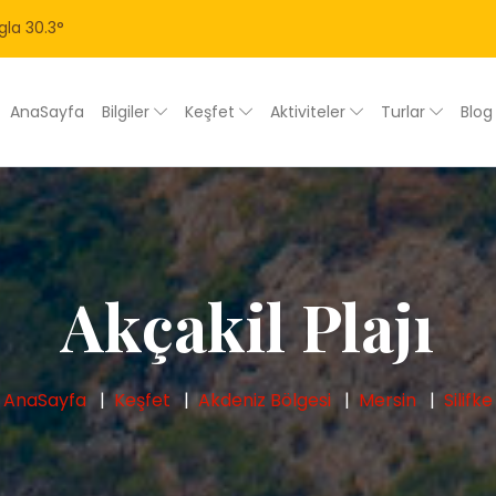
gla
30.3
°
AnaSayfa
Bilgiler
Keşfet
Aktiviteler
Turlar
Blo
Akçakil Plajı
AnaSayfa
Keşfet
Akdeniz Bölgesi
Mersin
Silifke