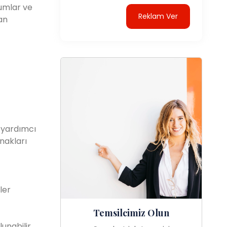
rumlar ve
Reklam Ver
an
a yardımcı
anakları
ler
Temsilcimiz Olun
unabilir.