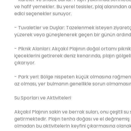
ve hafif yemekler. Bu yerel tesisler, plaj alanından
edici seçenekler sunuyor.
- Tuvaletler ve Duşlar: Tazelenmek isteyen ziyaretç
yüzerek veya güneşlenerek geçen bir günün ardından
- Piknik Alanları: Akçakıl Plajının doğal ortamı pi
içeceklerini getirerek deniz kenarında, plajın gölge
çıkarıyor.
- Park yeri: Bölge nispeten küçük olmasına rağmen pl
az olması, yer bulmanın genellikle sorun olmamasın
Su Sporları ve Aktiviteleri
Akçakıl Plajının sakin ve berrak suları, onu çeşitli su
getirmektedir. Plajın tenha doğası ve el değmemiş o
olmadan bu aktivitelerin keyfini çıkarmasına olanak