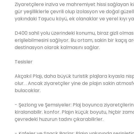
Ziyaretçilere inziva ve mahremiyet hissi sağlayan kü
gür yeşilliklerle çevrili olup izolasyon ve doğal güz
yakındaki Taşucu köyü, ek olanaklar ve yerel kıyı y
D400 sahil yolu üzerindeki konumu, biraz gizli olm
erişilebilmesini sağlıyor. Bu ortam, sakin bir kaçış
destinasyon olarak kalmasını sağlar.
Tesisler
Akçakıl Plajı, daha büyük turistik plajlara kıyasla
olur. . Ancak ziyaretçiler yine de plajın sakin atmos
bulacaklar.
- Şezlong ve Şemsiyeler: Plaj boyunca ziyaretçiler
kiralanabilir. konfor. Plajın küçük boyutu, hiçbir za
çevredeki huzurun tadını çıkarabilirler.
- Kafeler ve Snack Barlar: Plajın yakınında serinletic