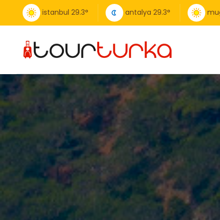
istanbul
29.3
°
antalya
29.3
°
mu