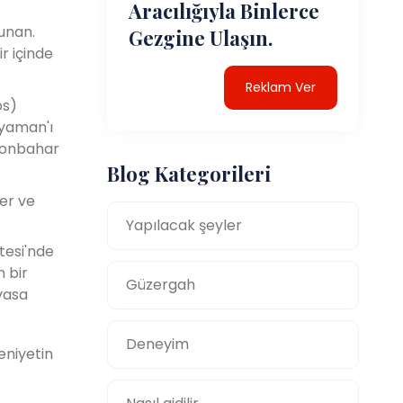
Aracılığıyla Binlerce
unan.
Gezgine Ulaşın.
r içinde
Reklam Ver
os)
ıyaman'ı
 sonbahar
Blog Kategorileri
ler ve
Yapılacak şeyler
tesi'nde
 bir
Güzergah
vasa
Deneyim
eniyetin