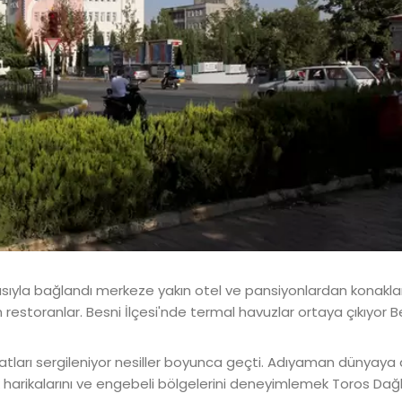
asıyla bağlandı merkeze yakın otel ve pansiyonlardan konak
storanlar. Besni İlçesi'nde termal havuzlar ortaya çıkıyor B
natları sergileniyor nesiller boyunca geçti. Adıyaman dünyaya a
harikalarını ve engebeli bölgelerini deneyimlemek Toros Dağla