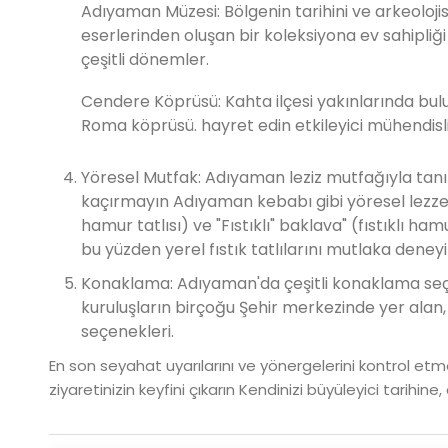
Adıyaman Müzesi: Bölgenin tarihini ve arkeoloji
eserlerinden oluşan bir koleksiyona ev sahipliğ
çeşitli dönemler.
Cendere Köprüsü: Kahta ilçesi yakınlarında bu
Roma köprüsü. hayret edin etkileyici mühendisli
Yöresel Mutfak: Adıyaman leziz mutfağıyla tanı
kaçırmayın Adıyaman kebabı gibi yöresel lezzetl
hamur tatlısı) ve "Fıstıklı" baklava" (fıstıklı ha
bu yüzden yerel fıstık tatlılarını mutlaka deneyi
Konaklama: Adıyaman'da çeşitli konaklama seçen
kuruluşların birçoğu Şehir merkezinde yer alan
seçenekleri.
En son seyahat uyarılarını ve yönergelerini kontrol et
ziyaretinizin keyfini çıkarın Kendinizi büyüleyici tarihine,