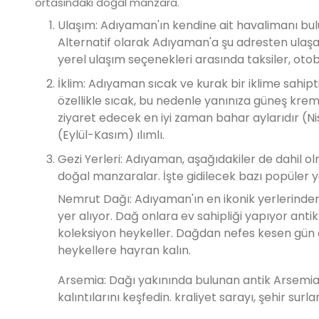
ortasındaki doğal manzara.
Ulaşım: Adıyaman'ın kendine ait havalimanı bul
Alternatif olarak Adıyaman'a şu adresten ulaşabi
yerel ulaşım seçenekleri arasında taksiler, oto
İklim: Adıyaman sıcak ve kurak bir iklime sahipti
özellikle sıcak, bu nedenle yanınıza güneş kremi
ziyaret edecek en iyi zaman bahar aylarıdır (
(Eylül-Kasım) ılımlı.
Gezi Yerleri: Adıyaman, aşağıdakiler de dahil ol
doğal manzaralar. İşte gidilecek bazı popüler ye
Nemrut Dağı: Adıyaman'ın en ikonik yerlerinden
yer alıyor. Dağ onlara ev sahipliği yapıyor ant
koleksiyon heykeller. Dağdan nefes kesen gün 
heykellere hayran kalın.
Arsemia: Dağı yakınında bulunan antik Arsemia 
kalıntılarını keşfedin. kraliyet sarayı, şehir surl