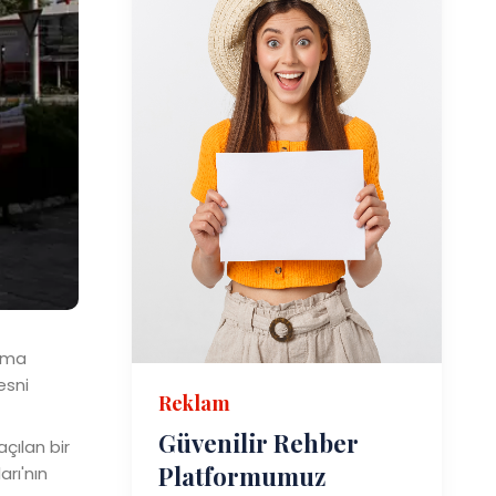
lama
esni
Reklam
Güvenilir Rehber
çılan bir
Platformumuz
rı'nın