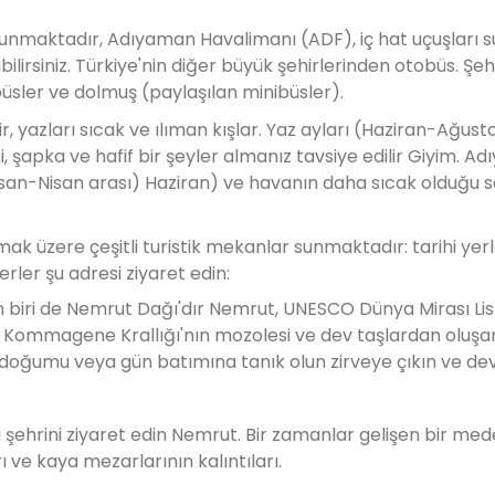
unmaktadır, Adıyaman Havalimanı (ADF), iç hat uçuşları s
lirsiniz. Türkiye'nin diğer büyük şehirlerinden otobüs. Şehi
büsler ve dolmuş (paylaşılan minibüsler).
r, yazları sıcak ve ılıman kışlar. Yaz ayları (Haziran-Ağust
, şapka ve hafif bir şeyler almanız tavsiye edilir Giyim. Ad
Nisan-Nisan arası) Haziran) ve havanın daha sıcak olduğu
mak üzere çeşitli turistik mekanlar sunmaktadır: tarihi yer
rler şu adresi ziyaret edin:
 biri de Nemrut Dağı'dır Nemrut, UNESCO Dünya Mirası Lis
ik Kommagene Krallığı'nın mozolesi ve dev taşlardan oluşan
doğumu veya gün batımına tanık olun zirveye çıkın ve de
şehrini ziyaret edin Nemrut. Bir zamanlar gelişen bir med
arı ve kaya mezarlarının kalıntıları.