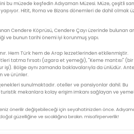
sini bu müzede keşfedin Adıyaman Müzesi. Müze, çeşitli sa
i yapıyor. Hitit, Roma ve Bizans dönemleri de dahil olmak ü
lunan Cendere Köprüsü, Cendere Çayı üzerinde bulunan an
ği ve bunun tarihi önemi iyi korunmuş yapı.
nır. Hem Türk hem de Arap lezzetlerinden etkilenmiştir.
eri tatma fırsatı (ızgara et yemeği), "Keme mantısı" (bir
mur işi). Bölge aynı zamanda baklavalarıyla da ünlüdür. Antep
n ve ürünler.
ekleri sunulmaktadır. oteller ve pansiyonlar dahil. Bu
, turistik mekanlara kolay erişim imkanı sağlayan ve yeme
meniz önerilir değişebileceği için seyahatinizden önce. Adıyam
 doğal güzelliğine ve sıcaklığına bırakın. misafirperverlik!