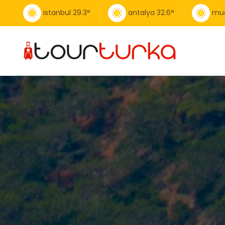
istanbul
29.3
°
antalya
32.6
°
mu