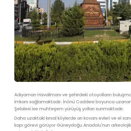
Adıyaman Havalimanı ve şehirdeki otoyolların buluşm
imkanı sağlamaktadır. İnönü Caddesi boyunca uzanan re
Şelalesi ise muhteşem yürüyüş yolları sunmaktadır.
Daha uzaktaki kırsal köylerde arı kovanı evleri ve el sa
kapı görevi görüyor Güneydoğu Anadolu'nun arkeolojik 