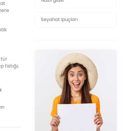
Nasıl gidilir
nat
zere
Seyahat ipuçları
tik
 tür
 fıstığı,
k
an