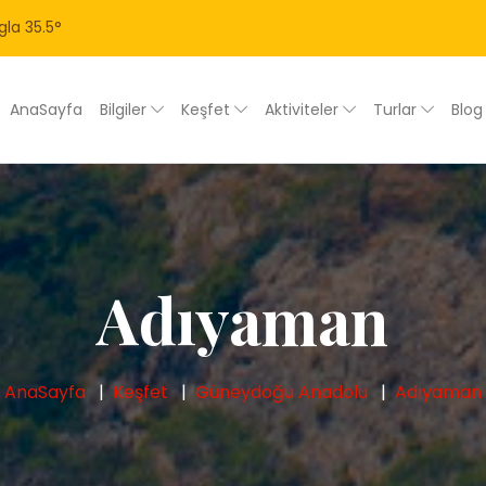
gla
35.5
°
AnaSayfa
Bilgiler
Keşfet
Aktiviteler
Turlar
Blo
Adıyaman
AnaSayfa
Keşfet
Güneydoğu Anadolu
Adıyaman