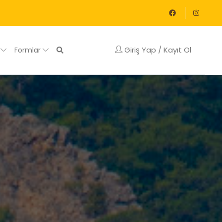
Giriş Yap / Kayıt Ol
g
Formlar