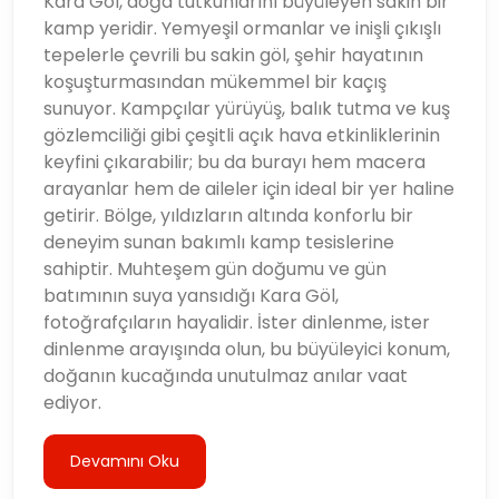
Kara Göl, doğa tutkunlarını büyüleyen sakin bir
kamp yeridir. Yemyeşil ormanlar ve inişli çıkışlı
tepelerle çevrili bu sakin göl, şehir hayatının
koşuşturmasından mükemmel bir kaçış
sunuyor. Kampçılar yürüyüş, balık tutma ve kuş
gözlemciliği gibi çeşitli açık hava etkinliklerinin
keyfini çıkarabilir; bu da burayı hem macera
arayanlar hem de aileler için ideal bir yer haline
getirir. Bölge, yıldızların altında konforlu bir
deneyim sunan bakımlı kamp tesislerine
sahiptir. Muhteşem gün doğumu ve gün
batımının suya yansıdığı Kara Göl,
fotoğrafçıların hayalidir. İster dinlenme, ister
dinlenme arayışında olun, bu büyüleyici konum,
doğanın kucağında unutulmaz anılar vaat
ediyor.
Devamını Oku