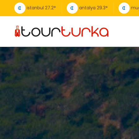
istanbul
27.2
°
antalya
29.3
°
mu