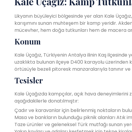
Kale Üçağız: Kamp Tutkunla
Likyanın büyüleyici bölgesinde yer alan Kale Üçağız
karışımını sunan muhteşem bir kamp yeridir. Akdeniz
mücevher, hem doğa tutkunları hem de macera araya
Konum
Kale Üçağız, Türkiyenin Antalya ilinin Kaş ilçesinde 
uzaklıkta bulunan ilçeye D400 karayolu üzerinden kola
örtüsüyle bezeli pitoresk manzaralarıyla tanınır ve 
Tesisler
Kale Üçağızda kampçılar, açık hava deneyimlerini zeng
aşağıdakilerle donatılmıştır:
Çadır ve karavanlar için belirlenmiş noktaların bu
Masa ve bankların bulunduğu piknik alanları
Atık i
Taze ürünler ve geleneksel Türk mutfağı sunan y
Yakın koyları ve adaları keşfetmek için tekne kiral