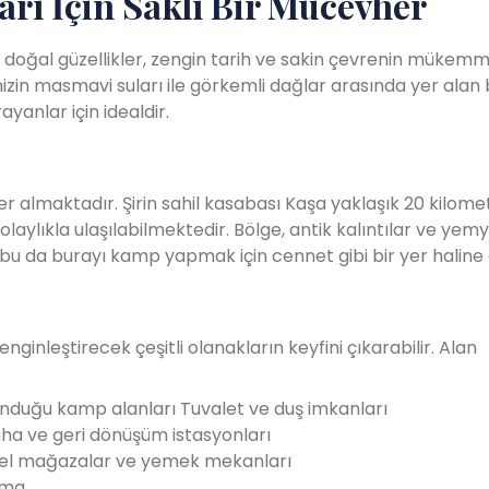
rı İçin Saklı Bir Mücevher
, doğal güzellikler, zengin tarih ve sakin çevrenin mükemm
in masmavi suları ile görkemli dağlar arasında yer alan b
nlar için idealdir.
yer almaktadır. Şirin sahil kasabası Kaşa yaklaşık 20 kilome
ylıkla ulaşılabilmektedir. Bölge, antik kalıntılar ve yemye
bu da burayı kamp yapmak için cennet gibi bir yer haline g
inleştirecek çeşitli olanakların keyfini çıkarabilir. Alan
lunduğu kamp alanları
Tuvalet ve duş imkanları
mha ve geri dönüşüm istasyonları
erel mağazalar ve yemek mekanları
ama