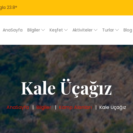
gla
23.8
°
AnaSayfa
Bilgiler
Keşfet
Aktiviteler
Turlar
Blo
Kale Üçağız
AnaSayfa
Bilgiler
Kamp Alanları
Kale Üçağız