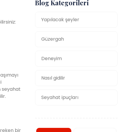
Blog Kategorileri
Yapılacak şeyler
irsiniz:
Güzergah
Deneyim
taşımayı
Nasıl gidilir
i
en seyahat
ir.
Seyahat ipuçları
reken bir