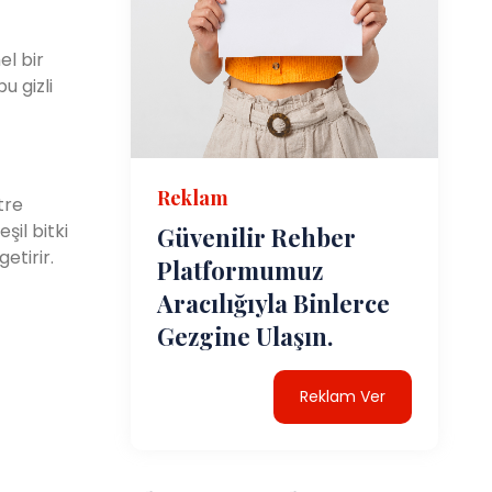
el bir
u gizli
Reklam
tre
şil bitki
Güvenilir Rehber
etirir.
Platformumuz
Aracılığıyla Binlerce
Gezgine Ulaşın.
Reklam Ver