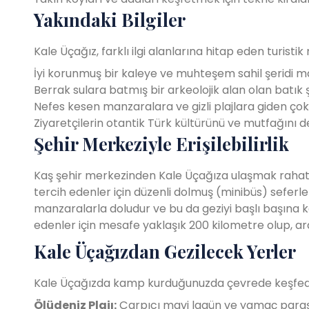
Yakındaki Bilgiler
Kale Üçağız, farklı ilgi alanlarına hitap eden turisti
İyi korunmuş bir kaleye ve muhteşem sahil şeridi ma
Berrak sulara batmış bir arkeolojik alan olan batık 
Nefes kesen manzaralara ve gizli plajlara giden çok
Ziyaretçilerin otantik Türk kültürünü ve mutfağını 
Şehir Merkeziyle Erişilebilirlik
Kaş şehir merkezinden Kale Üçağıza ulaşmak rahat v
tercih edenler için düzenli dolmuş (minibüs) seferle
manzaralarla doludur ve bu da geziyi başlı başına k
edenler için mesafe yaklaşık 200 kilometre olup, ara
Kale Üçağızdan Gezilecek Yerler
Kale Üçağızda kamp kurduğunuzda çevrede keşfedil
Ölüdeniz Plajı:
Çarpıcı mavi lagün ve yamaç paraşüt