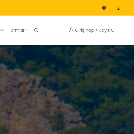
Giriş Yap / Kayıt Ol
g
Formlar