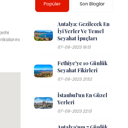
Popüler
Son Bloglar
Antalya: Gezilecek En
İyi Yerler Ve Temel
rihi
Seyahat İpuçları
ikalarını
07-09-2023 19:13
Fethiye'ye 10 Günlük
Seyahat Fikirleri
07-09-2023 21:52
İstanbul'un En Güzel
Yerleri
07-09-2023 22:13
Antalya'nın 7 Günlük