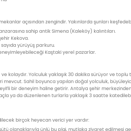
k mekanlar açısından zengindir. Yakınlarda şunları keşfedebil
nzarasına sahip antik Simena (Kaleköy) kalıntıları.
şehir Kekova.
 sayıda yürüyüş parkuru.
deneyimleyebileceği Kaştaki yerel pazarlar.
e kolaydır. Yolculuk yaklaşık 30 dakika sürüyor ve toplu 
ri mevcut. Sahil boyunca yapılan doğal yolculuk, büyüleyic
eyifli bir deneyim haline getirir. Antalya şehir merkezind
çla ya da düzenlenen turlarla yaklaşık 3 saatte katedilebil
ecek birçok heyecan verici yer vardır:
ü olanaklarıyla ünlü bu plaj, mutlaka ziyaret edilmesi ge