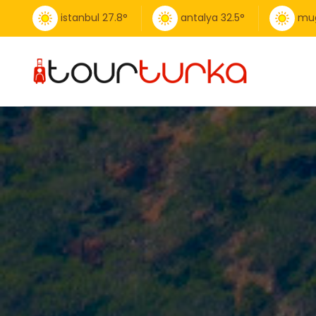
istanbul
27.8
°
antalya
32.5
°
mu