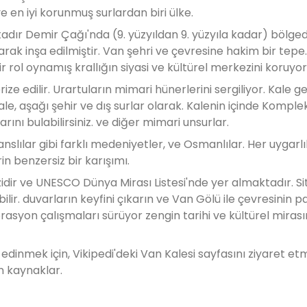
en iyi korunmuş surlardan biri ülke.
adır Demir Çağı'nda (9. yüzyıldan 9. yüzyıla kadar) bölged
arak inşa edilmiştir. Van şehri ve çevresine hakim bir tepe
r rol oynamış krallığın siyasi ve kültürel merkezini koruyor
e edilir. Urartuların mimari hünerlerini sergiliyor. Kale ge
kale, aşağı şehir ve dış surlar olarak. Kalenin içinde Komple
arını bulabilirsiniz. ve diğer mimari unsurlar.
anslılar gibi farklı medeniyetler, ve Osmanlılar. Her uygarl
rin benzersiz bir karışımı.
dir ve UNESCO Dünya Mirası Listesi'nde yer almaktadır. Sit
bilir. duvarların keyfini çıkarın ve Van Gölü ile çevresinin
syon çalışmaları sürüyor zengin tarihi ve kültürel mirasın
edinmek için, Vikipedi'deki Van Kalesi sayfasını ziyaret et
ın kaynaklar.