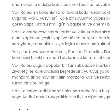
öneme sahip olduğu kabul edilmektedir. en büyük ve 
Van Kalesi'nin kökenleri Urartulara kadar uzanmakt
uygarlık MÖ 6. yüzyıllar). Kale bir savunma yapısı ol
görev yaptı Urartu Krallığı'nın başkenti ve önemli bi
Van Kalesi devasa taş duvarlar ve kulelerle karakteriz
alanı kaplar ve çeşitli yapı ve bölümleri içerir. ana 
sarayların, tapınakların, yerleşim alanlarının kalıntıl
Yüzyıllar boyunca Van Kalesi, Persler, Ermeniler, Biz
kendi izini bıraktı. mimari tarzların ve kültürel etkile
Van Kalesi bugün popüler bir turistik cazibe merkezi
Ziyaretçiler kale arazisini keşfedebilir, yürüyüş yapa
manzaralarına hayran kalın manzara. Kazı ve restora
tutan bir site. bölge.
Van Kalesi ve tarihi önemi hakkında daha fazla bilgi 
veya Antik Anadolu uygarlıklarına ilişkin diğer sayg