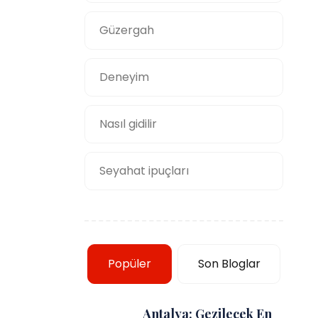
Güzergah
Deneyim
Nasıl gidilir
Seyahat ipuçları
Popüler
Son Bloglar
Antalya: Gezilecek En