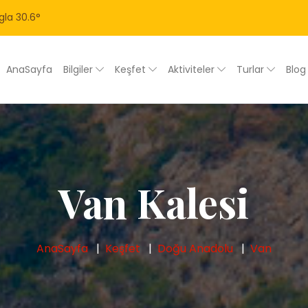
gla
30.6
°
AnaSayfa
Bilgiler
Keşfet
Aktiviteler
Turlar
Blo
Van Kalesi
AnaSayfa
Keşfet
Doğu Anadolu
Van