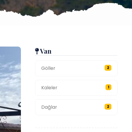
Van
Göller
2
Kaleler
1
Dağlar
2