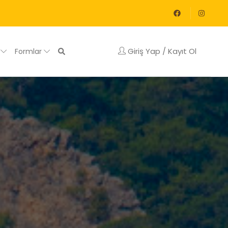
Giriş Yap / Kayıt Ol
g
Formlar