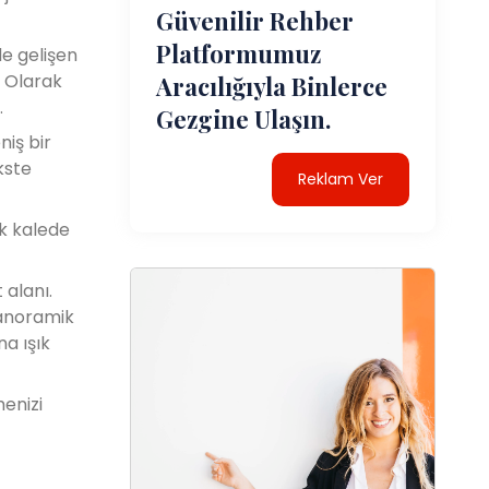
Güvenilir Rehber
Platformumuz
e gelişen
. Olarak
Aracılığıyla Binlerce
.
Gezgine Ulaşın.
niş bir
kste
Reklam Ver
ık kalede
 alanı.
 panoramik
a ışık
menizi