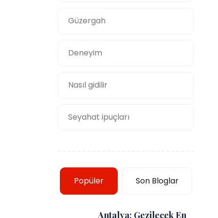
Güzergah
Deneyim
Nasıl gidilir
Seyahat ipuçları
Popüler
Son Bloglar
Antalya: Gezilecek En