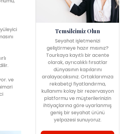
konumu,
yüleyici
Temsilcimiz Olun
masını
Seyahat işletmenizi
geliştirmeye hazır mısınız?
Tourkaya kayıtlı bir acente
rlı
olarak, ayrıcalıklı fırsatlar
lir.
dünyasının kapılarını
aralayacaksınız. Ortaklarımıza
yor. ve
rekabetçi fiyatlandırma,
mimari
kullanımı kolay bir rezervasyon
ci
platformu ve müşterilerinizin
ihtiyaçlarına göre uyarlanmış
geniş bir seyahat ürünü
yelpazesi sunuyoruz.