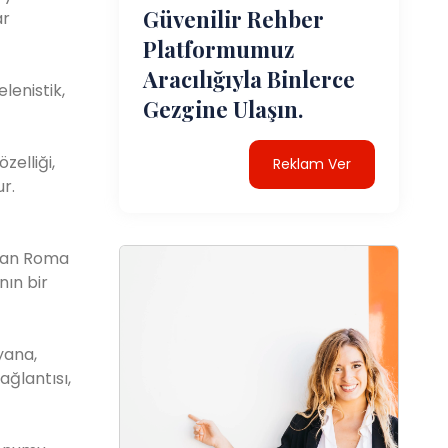
Güvenilir Rehber
ar
Platformumuz
Aracılığıyla Binlerce
lenistik,
Gezgine Ulaşın.
zelliği,
Reklam Ver
r.
olan Roma
nın bir
yana,
ağlantısı,