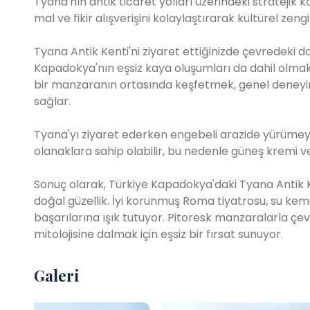
Tyana'nın antik ticaret yolları üzerindeki stratejik
mal ve fikir alışverişini kolaylaştırarak kültürel zeng
Tyana Antik Kenti'ni ziyaret ettiğinizde çevredeki d
Kapadokya'nın eşsiz kaya oluşumları da dahil olmak 
bir manzaranın ortasında keşfetmek, genel deneyimi 
sağlar.
Tyana'yı ziyaret ederken engebeli arazide yürümeye 
olanaklara sahip olabilir, bu nedenle güneş kremi ve
Sonuç olarak, Türkiye Kapadokya'daki Tyana Antik Kent
doğal güzellik. İyi korunmuş Roma tiyatrosu, su kemeri
başarılarına ışık tutuyor. Pitoresk manzaralarla çev
mitolojisine dalmak için eşsiz bir fırsat sunuyor.
Galeri