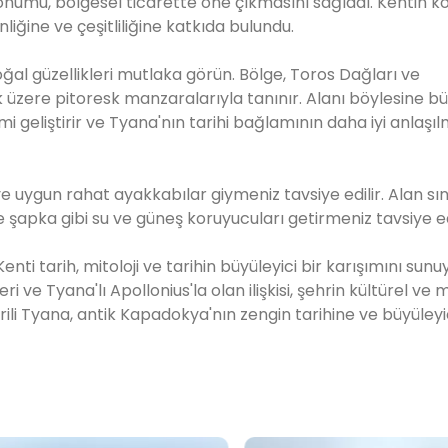
 konumu, bölgesel ticarette öne çıkmasını sağladı. Kentin 
inliğine ve çeşitliliğine katkıda bulundu.
oğal güzellikleri mutlaka görün. Bölge, Toros Dağları ve
üzere pitoresk manzaralarıyla tanınır. Alanı böylesine bü
geliştirir ve Tyana'nın tarihi bağlamının daha iyi anlaşıl
uygun rahat ayakkabılar giymeniz tavsiye edilir. Alan sını
 şapka gibi su ve güneş koruyucuları getirmeniz tavsiye edi
i tarih, mitoloji ve tarihin büyüleyici bir karışımını sunu
 ve Tyana'lı Apollonius'la olan ilişkisi, şehrin kültürel ve 
rili Tyana, antik Kapadokya'nın zengin tarihine ve büyüleyi