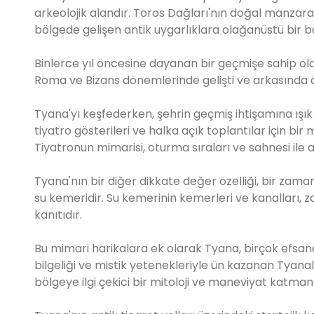
arkeolojik alandır. Toros Dağları'nın doğal manzara
bölgede gelişen antik uygarlıklara olağanüstü bir b
Binlerce yıl öncesine dayanan bir geçmişe sahip olan
Roma ve Bizans dönemlerinde gelişti ve arkasında ön
Tyana'yı keşfederken, şehrin geçmiş ihtişamına ışık tu
tiyatro gösterileri ve halka açık toplantılar için b
Tiyatronun mimarisi, oturma sıraları ve sahnesi ile 
Tyana'nın bir diğer dikkate değer özelliği, bir zama
su kemeridir. Su kemerinin kemerleri ve kanalları, za
kanıtıdır.
Bu mimari harikalara ek olarak Tyana, birçok efsanevi 
bilgeliği ve mistik yetenekleriyle ün kazanan Tyanalı
bölgeye ilgi çekici bir mitoloji ve maneviyat katmanı