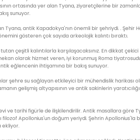
sının ortasında yer alan Tyana, ziyaretçilerine bir zamanl
akış sunuyor.
 Tyana, antik Kapadokya'nın önemli bir şehriydi. . Şehir He
emini gösteren çok sayıda arkeolojik kalıntı bıraktı.
tan çeşitli kalıntılarla karşılaşacaksınız. En dikkat çekici ö
ir mekan olarak hizmet veren, iyi korunmuş Roma tiyatrosudu
antik eğlencenin ihtişamına bir bakış sunuyor.
nlar şehre su sağlayan etkileyici bir mühendislik harikası 
manın gelişmiş altyapısının ve antik sakinlerin yaratıcılığı
ve tarihi figürle de ilişkilendirilir. Antik masallara göre T
 filozof Apollonius'un doğum yeriydi. Şehrin Apollonius'la b
 ekliyor.