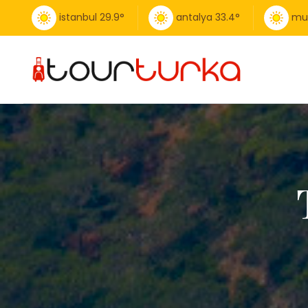
istanbul
29.9
°
antalya
33.4
°
mu