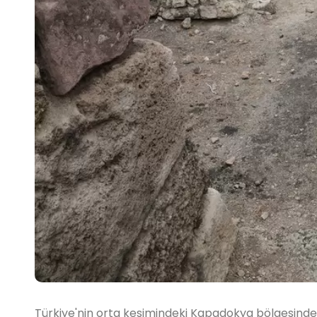
Türkiye'nin orta kesimindeki Kapadokya bölgesinde ye