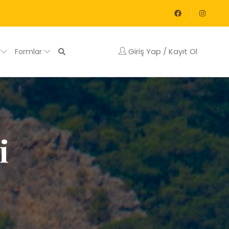
Giriş Yap / Kayıt Ol
g
Formlar
i