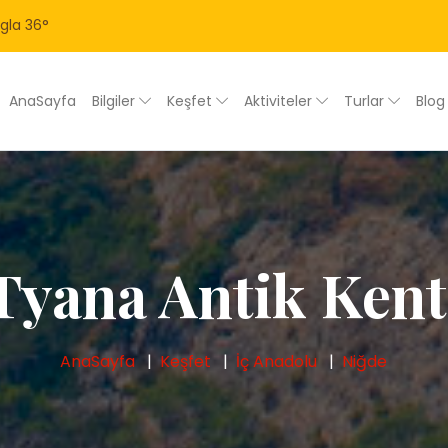
gla
36
°
AnaSayfa
Bilgiler
Keşfet
Aktiviteler
Turlar
Blo
Tyana Antik Kent
AnaSayfa
Keşfet
İç Anadolu
Niğde