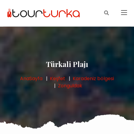
Türkali Plajı
AnaSayfa
Keşfet
Karadeniz bölgesi
Zonguldak