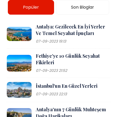
Popüler
Son Bloglar
Antalya: Gezilecek En İyi Yerler
Ve Temel Seyahat İpuçları
07-09-2023 19:13
Fethiye'ye 10 Günlük Seyahat
Fikirleri
07-09-2023 21:52
İstanbul'un En Güzel Yerleri
07-09-2023 22:13
Antalya'nın 7 Günlük Muhteşem
Doğa Harikaları