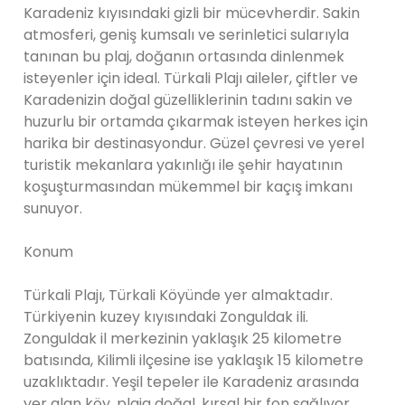
Karadeniz kıyısındaki gizli bir mücevherdir. Sakin
atmosferi, geniş kumsalı ve serinletici sularıyla
tanınan bu plaj, doğanın ortasında dinlenmek
isteyenler için ideal. Türkali Plajı aileler, çiftler ve
Karadenizin doğal güzelliklerinin tadını sakin ve
huzurlu bir ortamda çıkarmak isteyen herkes için
harika bir destinasyondur. Güzel çevresi ve yerel
turistik mekanlara yakınlığı ile şehir hayatının
koşuşturmasından mükemmel bir kaçış imkanı
sunuyor.
Konum
Türkali Plajı, Türkali Köyünde yer almaktadır.
Türkiyenin kuzey kıyısındaki Zonguldak ili.
Zonguldak il merkezinin yaklaşık 25 kilometre
batısında, Kilimli ilçesine ise yaklaşık 15 kilometre
uzaklıktadır. Yeşil tepeler ile Karadeniz arasında
yer alan köy, plaja doğal, kırsal bir fon sağlıyor.