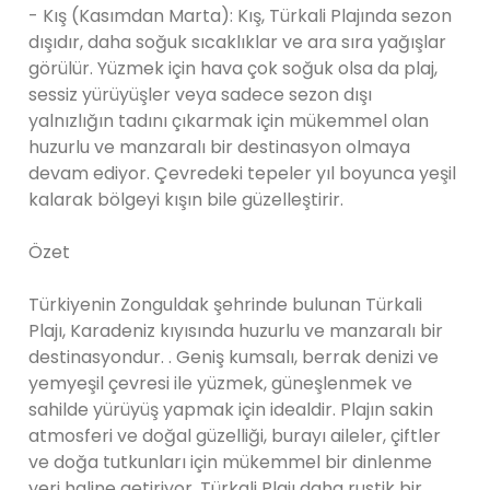
- Kış (Kasımdan Marta): Kış, Türkali Plajında sezon
dışıdır, daha soğuk sıcaklıklar ve ara sıra yağışlar
görülür. Yüzmek için hava çok soğuk olsa da plaj,
sessiz yürüyüşler veya sadece sezon dışı
yalnızlığın tadını çıkarmak için mükemmel olan
huzurlu ve manzaralı bir destinasyon olmaya
devam ediyor. Çevredeki tepeler yıl boyunca yeşil
kalarak bölgeyi kışın bile güzelleştirir.
Özet
Türkiyenin Zonguldak şehrinde bulunan Türkali
Plajı, Karadeniz kıyısında huzurlu ve manzaralı bir
destinasyondur. . Geniş kumsalı, berrak denizi ve
yemyeşil çevresi ile yüzmek, güneşlenmek ve
sahilde yürüyüş yapmak için idealdir. Plajın sakin
atmosferi ve doğal güzelliği, burayı aileler, çiftler
ve doğa tutkunları için mükemmel bir dinlenme
yeri haline getiriyor. Türkali Plajı daha rustik bir