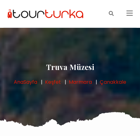
Truva Müzesi
AnaSayfa
Keşfet
Marmara
Çanakkale