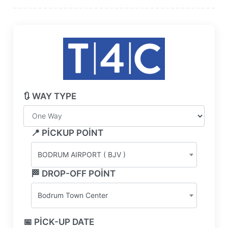
🔃 WAY TYPE
📍 PICKUP POINT
BODRUM AIRPORT ( BJV )
🏁 DROP-OFF POINT
Bodrum Town Center
📅 PICK-UP DATE