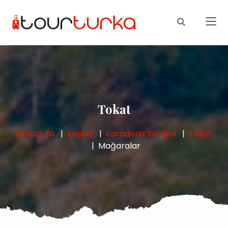
Tokat
AnaSayfa
Keşfet
Karadeniz bölgesi
Tokat
Mağaralar