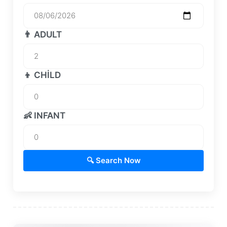
👨 ADULT
👦 CHILD
👶 INFANT
🔍 Search Now