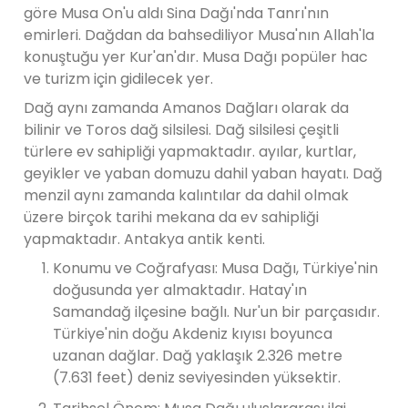
göre Musa On'u aldı Sina Dağı'nda Tanrı'nın
emirleri. Dağdan da bahsediliyor Musa'nın Allah'la
konuştuğu yer Kur'an'dır. Musa Dağı popüler hac
ve turizm için gidilecek yer.
Dağ aynı zamanda Amanos Dağları olarak da
bilinir ve Toros dağ silsilesi. Dağ silsilesi çeşitli
türlere ev sahipliği yapmaktadır. ayılar, kurtlar,
geyikler ve yaban domuzu dahil yaban hayatı. Dağ
menzil aynı zamanda kalıntılar da dahil olmak
üzere birçok tarihi mekana da ev sahipliği
yapmaktadır. Antakya antik kenti.
Konumu ve Coğrafyası: Musa Dağı, Türkiye'nin
doğusunda yer almaktadır. Hatay'ın
Samandağ ilçesine bağlı. Nur'un bir parçasıdır.
Türkiye'nin doğu Akdeniz kıyısı boyunca
uzanan dağlar. Dağ yaklaşık 2.326 metre
(7.631 feet) deniz seviyesinden yüksektir.