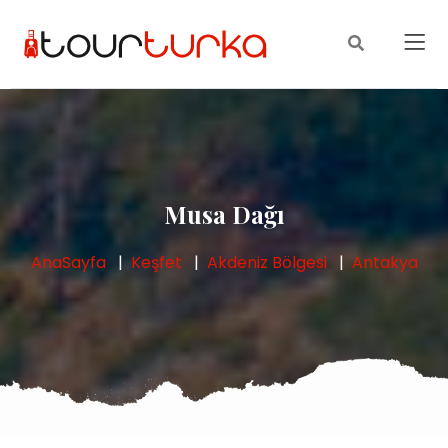
Musa Dağı
AnaSayfa
Keşfet
Akdeniz Bölgesi
Antakya