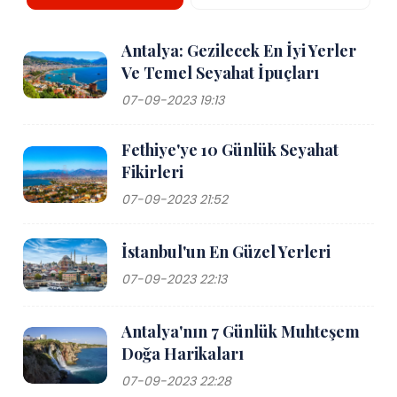
Antalya: Gezilecek En İyi Yerler
Ve Temel Seyahat İpuçları
07-09-2023 19:13
Fethiye'ye 10 Günlük Seyahat
Fikirleri
07-09-2023 21:52
İstanbul'un En Güzel Yerleri
07-09-2023 22:13
Antalya'nın 7 Günlük Muhteşem
Doğa Harikaları
07-09-2023 22:28