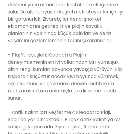
destinasyonu olmasa da, kristal berraklığındaki
sular Su altı dünyasını keşfetmek isteyenler için iyi
bir görünürlük. Ziyaretçiler kendi şnorkel
ekipmanlarını getirebilir ve plajın kayalık
alanlarının yakınında küçük balıkları ve deniz
yaşamını gözlemlemenin tadını çıkarabilirler.
- Plaj Yürüyüşleri: Kleopatra Plajı'nı
deneyimlemenin en iyi yollarından biri, yumuşak,
altın rengi kumları boyunca yavaşça yürüyün. Plaj
nispeten küçüktür ancak kıyı boyunca yürümek,
eşsiz kumunu ve çevredeki denizin muhteşem
manzarasını tam anlamıyla takdir etme fırsatı
sunar.
- Antik Kalıntıları Keşfetmek: Kleopatra Plajı,
Sedir'de yer almaktadır. Birçok antik kalıntıya ev
sahipliği yapan ada. Ziyaretçiler, Roma amfi
tiyatrosunun kalıntılarını ve diğer arkeolojik