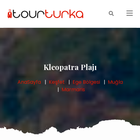
Kleopatra Plajı
AnaSayfa
Keşfet
Ege Bölgesi
Muğla
Marmaris