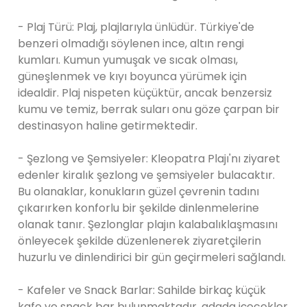
- Plaj Türü: Plaj, plajlarıyla ünlüdür. Türkiye'de
benzeri olmadığı söylenen ince, altın rengi
kumları. Kumun yumuşak ve sıcak olması,
güneşlenmek ve kıyı boyunca yürümek için
idealdir. Plaj nispeten küçüktür, ancak benzersiz
kumu ve temiz, berrak suları onu göze çarpan bir
destinasyon haline getirmektedir.
- Şezlong ve Şemsiyeler: Kleopatra Plajı'nı ziyaret
edenler kiralık şezlong ve şemsiyeler bulacaktır.
Bu olanaklar, konukların güzel çevrenin tadını
çıkarırken konforlu bir şekilde dinlenmelerine
olanak tanır. Şezlonglar plajın kalabalıklaşmasını
önleyecek şekilde düzenlenerek ziyaretçilerin
huzurlu ve dinlendirici bir gün geçirmeleri sağlandı.
- Kafeler ve Snack Barlar: Sahilde birkaç küçük
kafe ve snack bar bulunmaktadır. adada içecekler