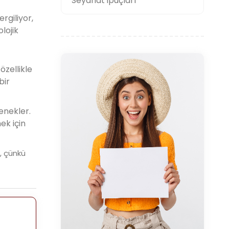
Seyahat ipuçları
rgiliyor,
lojik
özellikle
bir
enekler.
ek için
, çünkü