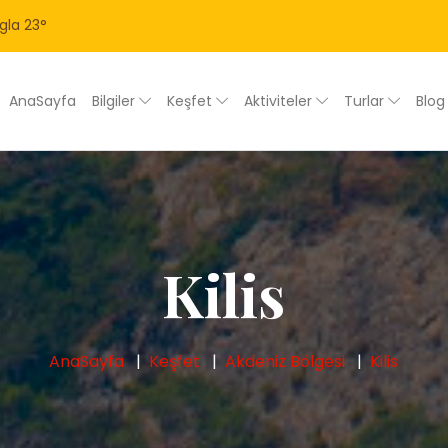
gla
23
°
AnaSayfa
Bilgiler
Keşfet
Aktiviteler
Turlar
Blo
Kilis
AnaSayfa
Keşfet
Akdeniz Bölgesi
Kilis