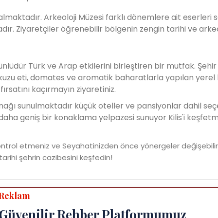
 almaktadır. Arkeoloji Müzesi farklı dönemlere ait eserleri se
. Ziyaretçiler öğrenebilir bölgenin zengin tarihi ve arkeo
 ünlüdür Türk ve Arap etkilerini birleştiren bir mutfak. Şehir 
" (kuzu eti, domates ve aromatik baharatlarla yapılan yerel 
ırsatını kaçırmayın ziyaretiniz.
anağı sunulmaktadır küçük oteller ve pansiyonlar dahil seç
aha geniş bir konaklama yelpazesi sunuyor Kilis'i keşfetm
ontrol etmeniz ve Seyahatinizden önce yönergeler değişebilir
u tarihi şehrin cazibesini keşfedin!
Reklam
Güvenilir Rehber Platformumuz