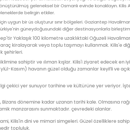
önüştürülmüş geleneksel bir Osmanlı evinde konaklayın. Kilis 
eneklerde belirgin etkiler.
 için uygun bir üs oluşturur sınır bölgeleri. Gaziantep Havalima
rkiye'nin güneydoğusundaki diğer destinasyonlarla birleştir
ep'tir Yaklaşık 100 kilometre uzaklıktaki Oğuzeli Havalima
 araç kiralayarak veya toplu taşımayı kullanmak. Kilis'e di
k şehirleri.
iklimine sahiptir ve ılıman kışlar. Kilis'i ziyaret edecek en 
ylül-Kasım) havanın güzel olduğu zamanlar keyifli ve açı
 ilgi çekici yer sunuyor tarihine ve kültürüne yer veriyor. İşt
lesi, Bizans dönemine kadar uzanan tarihi kale. Olmasına r
amik manzarasını sunmaktadır. çevredeki alanlar.
, Kilis'in dini ve mimari simgeleri. Güzel özelliklere sahi
edir topluluk.