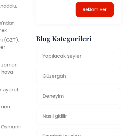
Anadolu,
Reklam Ver
nı'ndan
mek.
Blog Kategorileri
nı (GZT).
ğer
Yapılacak şeyler
iyi zaman
k hava
Güzergah
e ziyaret
Deneyim
ağmen
Nasıl gidilir
p Osmanlı