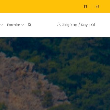
Giriş Yap / Kayıt Ol
g
Formlar