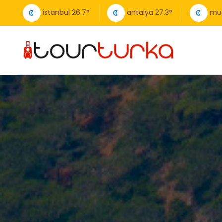
istanbul
26.7
°
antalya
27.3
°
mu