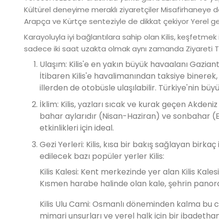
Kültürel deneyime meraklı ziyaretçiler Misafirhaneye d
Arapça ve Kürtçe senteziyle de dikkat çekiyor Yerel gel
Karayoluyla iyi bağlantılara sahip olan Kilis, keşfetmek
sadece iki saat uzakta olmak aynı zamanda Ziyareti Tü
Ulaşım: Kilis'e en yakın büyük havaalanı Gaziant
İtibaren Kilis'e havalimanından taksiye binerek,
illerden de otobüsle ulaşılabilir. Türkiye'nin büyü
İklim: Kilis, yazları sıcak ve kurak geçen Akdeniz 
bahar aylarıdır (Nisan-Haziran) ve sonbahar (E
etkinlikleri için ideal.
Gezi Yerleri: Kilis, kısa bir bakış sağlayan birkaç
edilecek bazı popüler yerler Kilis:
Kilis Kalesi: Kent merkezinde yer alan Kilis Ka
Kısmen harabe halinde olan kale, şehrin panor
Kilis Ulu Cami: Osmanlı döneminden kalma bu cami
mimari unsurları ve yerel halk için bir ibadethan