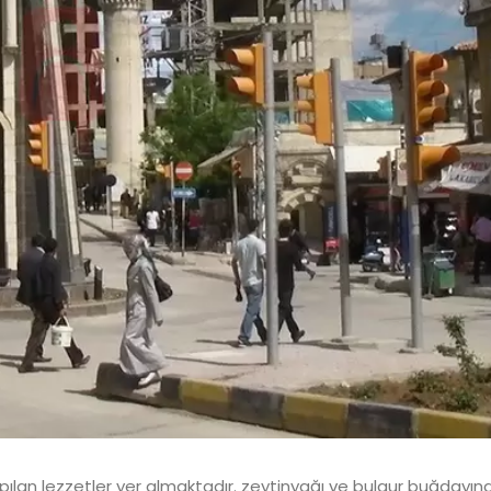
pılan lezzetler yer almaktadır. zeytinyağı ve bulgur buğdayın