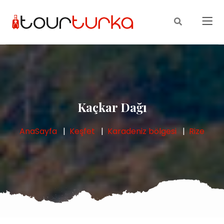
Kaçkar Dağı
AnaSayfa
Keşfet
Karadeniz bölgesi
Rize