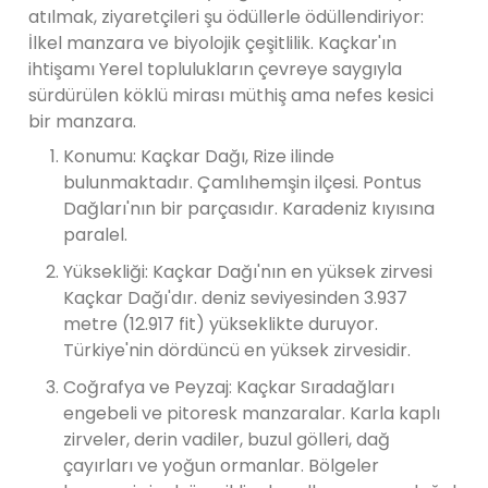
atılmak, ziyaretçileri şu ödüllerle ödüllendiriyor:
İlkel manzara ve biyolojik çeşitlilik. Kaçkar'ın
ihtişamı Yerel toplulukların çevreye saygıyla
sürdürülen köklü mirası müthiş ama nefes kesici
bir manzara.
Konumu: Kaçkar Dağı, Rize ilinde
bulunmaktadır. Çamlıhemşin ilçesi. Pontus
Dağları'nın bir parçasıdır. Karadeniz kıyısına
paralel.
Yüksekliği: Kaçkar Dağı'nın en yüksek zirvesi
Kaçkar Dağı'dır. deniz seviyesinden 3.937
metre (12.917 fit) yükseklikte duruyor.
Türkiye'nin dördüncü en yüksek zirvesidir.
Coğrafya ve Peyzaj: Kaçkar Sıradağları
engebeli ve pitoresk manzaralar. Karla kaplı
zirveler, derin vadiler, buzul gölleri, dağ
çayırları ve yoğun ormanlar. Bölgeler