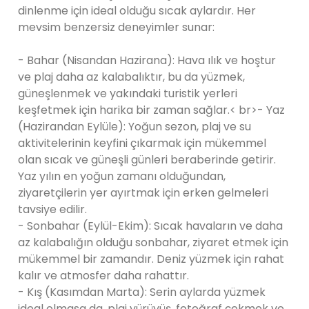
dinlenme için ideal olduğu sıcak aylardır. Her
mevsim benzersiz deneyimler sunar:
- Bahar (Nisandan Hazirana): Hava ılık ve hoştur
ve plaj daha az kalabalıktır, bu da yüzmek,
güneşlenmek ve yakındaki turistik yerleri
keşfetmek için harika bir zaman sağlar.< br>- Yaz
(Hazirandan Eylüle): Yoğun sezon, plaj ve su
aktivitelerinin keyfini çıkarmak için mükemmel
olan sıcak ve güneşli günleri beraberinde getirir.
Yaz yılın en yoğun zamanı olduğundan,
ziyaretçilerin yer ayırtmak için erken gelmeleri
tavsiye edilir.
- Sonbahar (Eylül-Ekim): Sıcak havaların ve daha
az kalabalığın olduğu sonbahar, ziyaret etmek için
mükemmel bir zamandır. Deniz yüzmek için rahat
kalır ve atmosfer daha rahattır.
- Kış (Kasımdan Marta): Serin aylarda yüzmek
ideal olmasa da, plaj yürüyüş, fotoğraf çekmek ve