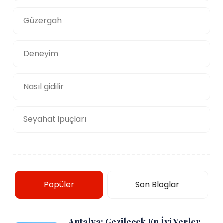
Güzergah
Deneyim
Nasıl gidilir
Seyahat ipuçları
Popüler
Son Bloglar
Antalya: Gezilecek En İyi Yerler