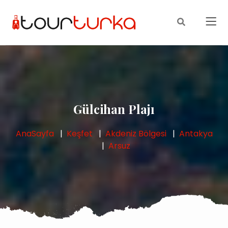
Gülcihan Plajı
AnaSayfa
Keşfet
Akdeniz Bölgesi
Antakya
Arsuz