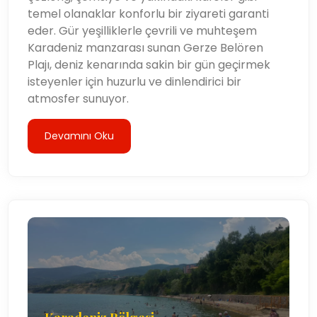
açık hava maceraları için ziyaret edin, Gerze,
temel olanaklar konforlu bir ziyareti garanti
Türkiye'nin kuzey kıyılarının güzelliğini keşfetmek
eder. Gür yeşilliklerle çevrili ve muhteşem
isteyen her gezgin için bir şeyler sunuyor.
Karadeniz manzarası sunan Gerze Belören
Plajı, deniz kenarında sakin bir gün geçirmek
isteyenler için huzurlu ve dinlendirici bir
atmosfer sunuyor.
Devamını Oku