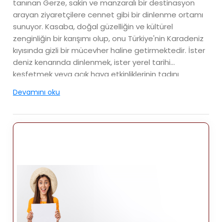
tanınan Gerze, sakin ve manzaralı bir destinasyon
arayan ziyaretçilere cennet gibi bir dinlenme ortamı
sunuyor. Kasaba, doğal güzelliğin ve kültürel
zenginliğin bir karışımı olup, onu Türkiye'nin Karadeniz
kıyısında gizli bir mücevher haline getirmektedir. İster
deniz kenarında dinlenmek, ister yerel tarihi
keşfetmek veya açık hava etkinliklerinin tadını
çıkarmak isteyin, Gerze benzersiz bir deneyim
Devamını oku
sunuyor.
Konum
Gerze, Sinop'un yaklaşık 40 kilometre doğusunda yer
almaktadır. İl merkezi olup Samsun'un yaklaşık 130
kilometre batısındadır. Karadeniz kıyısındaki konumu,
yakındaki diğer kasaba ve şehirlerden kolayca
erişilebilmesini sağlar. Karadeniz'in suları ile bölgenin
yeşil tepeleri arasında yer alan Gerze, hem kıyı hem
de iç mekan cazibesini yaşamak isteyenler için