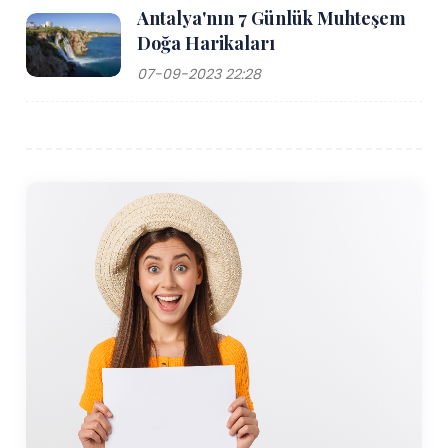
Antalya'nın 7 Günlük Muhteşem
seçeneği sunuyor.
Doğa Harikaları
Hava yoluyla gelen yolcular için en yakın havaalanı
07-09-2023 22:28
olan Sinop Havalimanı yaklaşık Gerze'nin 50 kilometre
batısında. Havalimanı, başta İstanbul olmak üzere iç
hat uçuşları sunarak, Türkiye'nin diğer bölgelerinden
gelen ziyaretçilerin bölgeye ulaşmasını kolaylaştırıyor.
Ziyaretçiler havalimanından Gerze'ye taksiye binebilir,
araç kiralayabilir veya toplu taşıma araçlarını
kullanabilirler. Havaalanından Gerze'ye yolculuk
yaklaşık bir saat sürüyor.
Gerze'ye vardığınızda ulaşım nispeten kolaydır.
Kasaba, kompakt ve yürünebilir bir yapıya sahiptir ve
başlıca turistik mekanların çoğu birbirine kısa bir
mesafede yer almaktadır. Şehir içinde kısa geziler için
taksiler, dolmuş servisleri ve bisikletler mevcuttur;
kiralık arabalar ise çevreyi keşfetmek isteyenler için iyi