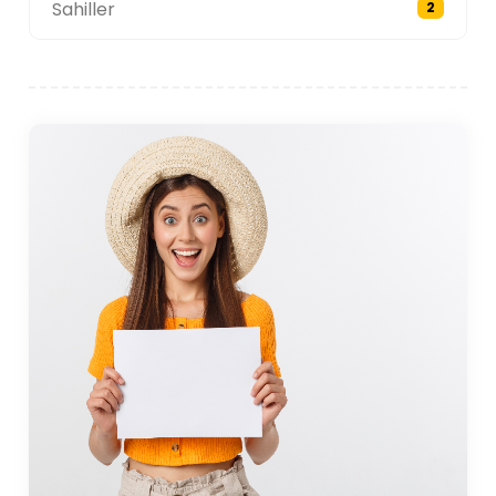
ürünleri ve hediyelik eşyalar dahil. Bu pazarlar
Sahiller
2
ziyaretçilere kasabanın tarımsal geleneklerini
deneyimleme ve yerel çiftçiler ve zanaatkârlarla
bağlantı kurma şansı veriyor. Temel hizmetler
açısından, Gerze'de süpermarketler, eczaneler ve
bankalar bulunmaktadır ve bu sayede ziyaretçilerin
konaklamaları boyunca tüm ihtiyaçlara erişimi
sağlanmaktadır.
Su Sporları ve Açık Hava Aktiviteleri
Gerze'nin konumu Karadeniz kıyısı burayı su sporları
ve açık hava etkinlikleri için ideal bir destinasyon
haline getiriyor. Kasabanın plajları, sakin suları ve
huzurlu atmosferleriyle tanınır; bu plajlar, onları
yüzmek, güneşlenmek ve deniz kenarında dinlenmek
için mükemmel kılar. Bölgenin en popüler plajlarından
biri de ilçe merkezine yakın konumda bulunan, temiz
denizi ve yumuşak kumuyla aile dostu bir ortam