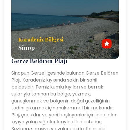
Gerze, Türkiye'nin Karadeniz kıyısında, doğal
güzelliklerin, kültürel mirasın ve açık hava etkinliklerinin
mükemmel bir karışımını sunan gizli bir hazinedir. Sakin
plajları, manzaralı limanı ve geleneksel mimarisi,
burayı şehir hayatının koşuşturmasından huzurlu bir
Karadeniz Bölgesi
kaçış arayanlar için ideal bir destinasyon haline
Sinop
getiriyor. İster deniz kenarında dinlenmek, ister
bölgedeki ormanları keşfetmek veya yerel bir
Gerze Belören Plajı
restoranda taze deniz ürünlerinin tadını çıkarmak
istiyor olun, Gerze size eşsiz ve otantik bir Karadeniz
Sinopun Gerze ilçesinde bulunan Gerze Belören
deneyimi sunuyor.
Plajı, Karadeniz kıyısında sakin bir sahil
beldesidir. Temiz kumlu kıyıları ve berrak
Sinop ve yakındaki turistik mekanlara kolay ulaşım
sularıyla tanınan bu bölge, yüzmek,
imkanı sayesinde Gerze, daha geniş bölgeyi
güneşlenmek ve bölgenin doğal güzelliğinin
keşfetmek için harika bir başlangıç ​​noktasıdır; sıcak
tadını çıkarmak için mükemmel bir mekandır.
misafirperverliği ve rahat atmosferi ise ziyaretçilerin
Plaj, çocuklar ve yeni başlayanlar için ideal olan
kendilerini evlerindeymiş gibi hissetmelerini sağlar.
kıyıya yakın sığ alanlarıyla aile dostudur.
İster yazın plajlar için, ister ilkbahar ve sonbaharda
Şezlong, şemsiye ve yakındaki kafeler gibi