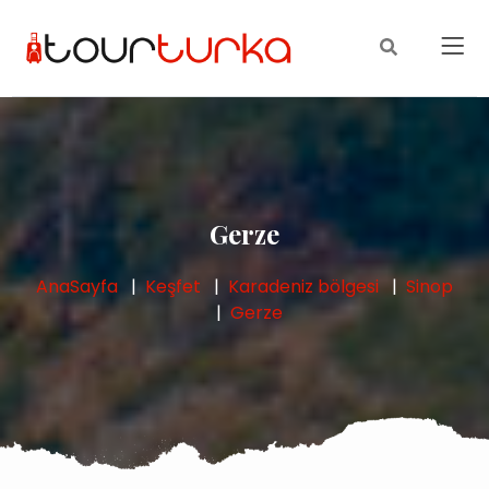
Gerze
AnaSayfa
Keşfet
Karadeniz bölgesi
Sinop
Gerze