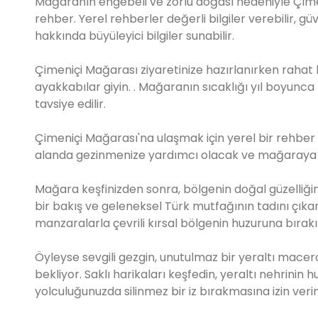
Mağaranın engebeli ve zorlu doğası nedeniyle Çimeni
rehber. Yerel rehberler değerli bilgiler verebilir, güv
hakkında büyüleyici bilgiler sunabilir.
Çimeniçi Mağarası ziyaretinize hazırlanırken raha
ayakkabılar giyin. . Mağaranın sıcaklığı yıl boyunca
tavsiye edilir.
Çimeniçi Mağarası'na ulaşmak için yerel bir rehber 
alanda gezinmenize yardımcı olacak ve mağaraya ul
Mağara keşfinizden sonra, bölgenin doğal güzelliğini
bir bakış ve geleneksel Türk mutfağının tadını çık
manzaralarla çevrili kırsal bölgenin huzuruna bırakı
Öyleyse sevgili gezgin, unutulmaz bir yeraltı macer
bekliyor. Saklı harikaları keşfedin, yeraltı nehrin
yolculuğunuzda silinmez bir iz bırakmasına izin verin