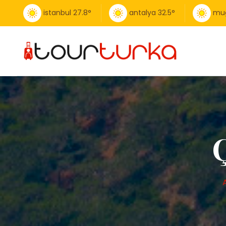
istanbul
27.8
°
antalya
32.5
°
mu