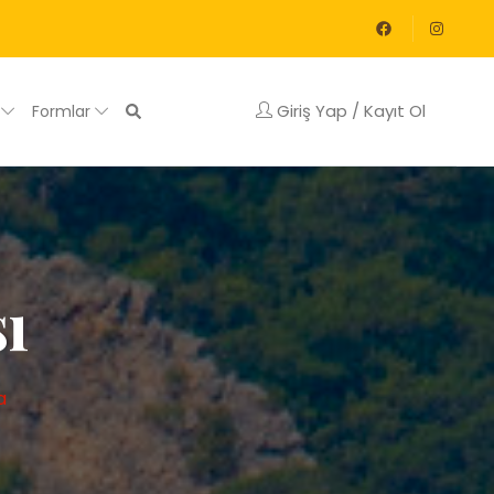
Giriş Yap / Kayıt Ol
g
Formlar
ı
a