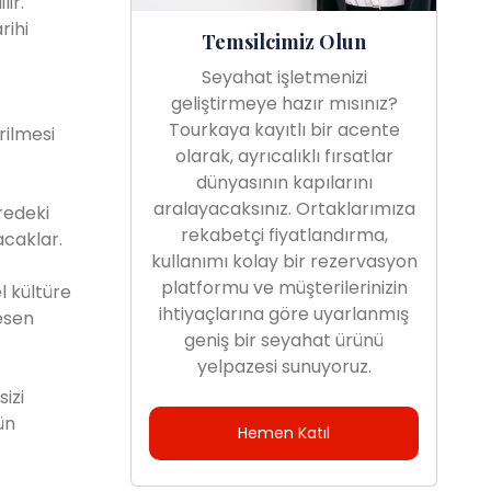
ir.
rihi
Temsilcimiz Olun
Seyahat işletmenizi
geliştirmeye hazır mısınız?
Tourkaya kayıtlı bir acente
rilmesi
olarak, ayrıcalıklı fırsatlar
dünyasının kapılarını
aralayacaksınız. Ortaklarımıza
redeki
rekabetçi fiyatlandırma,
acaklar.
kullanımı kolay bir rezervasyon
platformu ve müşterilerinizin
l kültüre
ihtiyaçlarına göre uyarlanmış
esen
geniş bir seyahat ürünü
yelpazesi sunuyoruz.
izi
ün
Hemen Katıl