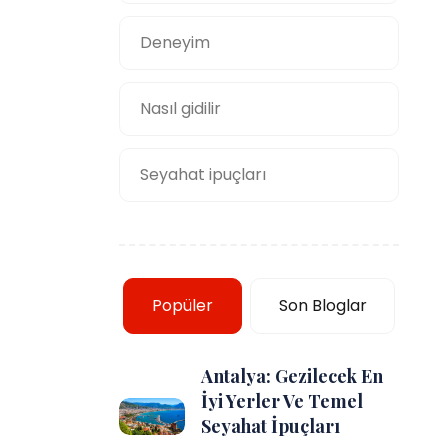
Deneyim
Nasıl gidilir
Seyahat ipuçları
Popüler
Son Bloglar
Antalya: Gezilecek En
İyi Yerler Ve Temel
Seyahat İpuçları