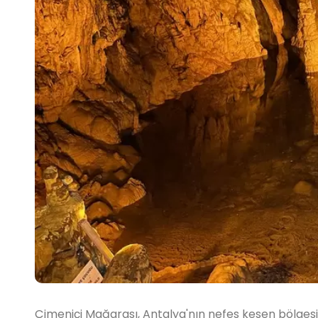
Çimeniçi Mağarası, Antalya'nın nefes kesen bölgesin