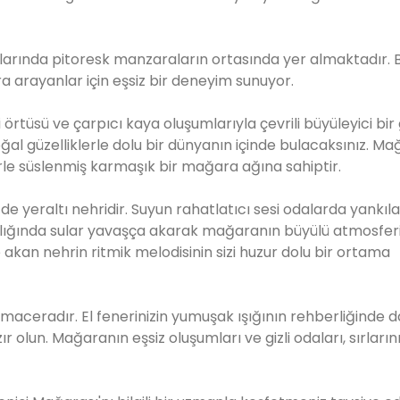
larında pitoresk manzaraların ortasında yer almaktadır. 
arayanlar için eşsiz bir deneyim sunuyor.
rtüsü ve çarpıcı kaya oluşumlarıyla çevrili büyüleyici bir g
oğal güzelliklerle dolu bir dünyanın içinde bulacaksınız. Ma
erle süslenmiş karmaşık bir mağara ağına sahiptir.
 de yeraltı nehridir. Suyun rahatlatıcı sesi odalarda yankı
raklığında sular yavaşça akarak mağaranın büyülü atmosferi
akan nehrin ritmik melodisinin sizi huzur dolu bir ortama
aceradır. El fenerinizin yumuşak ışığının rehberliğinde d
olun. Mağaranın eşsiz oluşumları ve gizli odaları, sırların