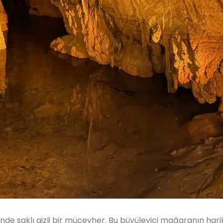
de saklı gizli bir mücevher. Bu büyüleyici mağaranın harik