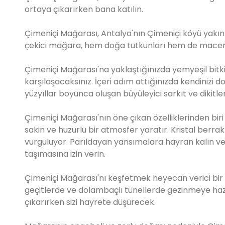
ortaya çıkarırken bana katılın.
Çimeniçi Mağarası, Antalya'nın Çimeniçi köyü yakın
çekici mağara, hem doğa tutkunları hem de macera 
Çimeniçi Mağarası'na yaklaştığınızda yemyeşil bitki ö
karşılaşacaksınız. İçeri adım attığınızda kendinizi d
yüzyıllar boyunca oluşan büyüleyici sarkıt ve dikitl
Çimeniçi Mağarası'nın öne çıkan özelliklerinden biri
sakin ve huzurlu bir atmosfer yaratır. Kristal ber
vurguluyor. Parıldayan yansımalara hayran kalın ve 
taşımasına izin verin.
Çimeniçi Mağarası'nı keşfetmek heyecan verici bir m
geçitlerde ve dolambaçlı tünellerde gezinmeye hazır 
çıkarırken sizi hayrete düşürecek.