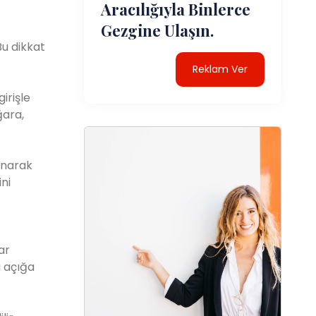
Aracılığıyla Binlerce
Gezgine Ulaşın.
Bu dikkat
Reklam Ver
irişle
ğara,
lanarak
ni
ar
ı açığa