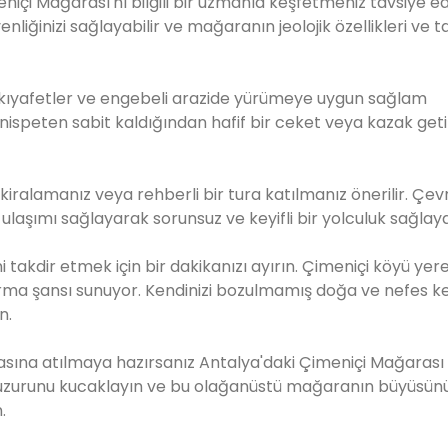
çi Mağarası'nı bilgili bir uzmanla keşfetmeniz tavsiye edil
enliğinizi sağlayabilir ve mağaranın jeolojik özellikleri ve ta
t kıyafetler ve engebeli arazide yürümeye uygun sağlam
 nispeten sabit kaldığından hafif bir ceket veya kazak geti
kiralamanız veya rehberli bir tura katılmanız önerilir. Çev
aşımı sağlayarak sorunsuz ve keyifli bir yolculuk sağlay
 takdir etmek için bir dakikanızı ayırın. Çimeniçi köyü yere
arma şansı sunuyor. Kendinizi bozulmamış doğa ve nefes k
n.
asına atılmaya hazırsanız Antalya'daki Çimeniçi Mağarası s
in huzurunu kucaklayın ve bu olağanüstü mağaranın büyüsün
.