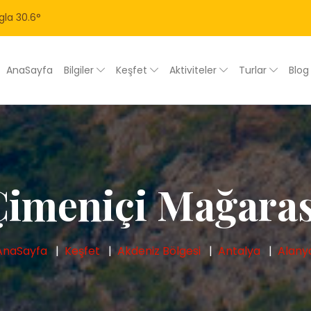
gla
30.6
°
AnaSayfa
Bilgiler
Keşfet
Aktiviteler
Turlar
Blo
Çimeniçi Mağaras
AnaSayfa
Keşfet
Akdeniz Bölgesi
Antalya
Alany