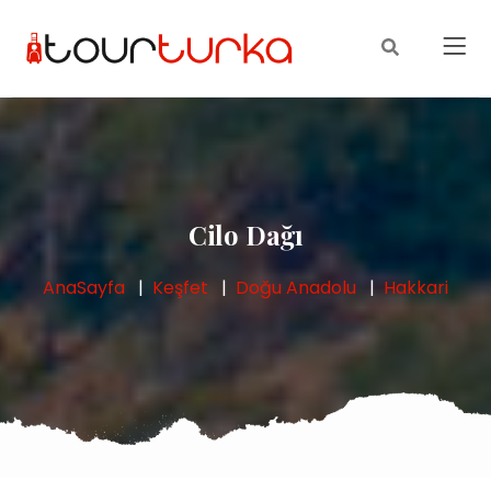
Cilo Dağı
AnaSayfa
Keşfet
Doğu Anadolu
Hakkari