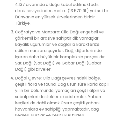
4.137 civarında olduğu kabul edilmektedir.
deniz seviyesinden metre (13.570 fit) yüksekte.
Dünyanın en yüksek zirvelerinden biridir
Türkiye.
Coğrafya ve Manzara: Cilo Dağı engebeli ve
görkemli bir araziye sahiptir dik yamaçlar,
kayalık uçurumlar ve dağlarla karakterize
edilen manzara çayırlar. Dağ, diğerlerini de
içeren daha büyük bir kompleksin parçasıdır.
Sat Dağı (Sat Dağı) ve Gabar Dağı (Gabar
Dağı) gibi zirveler.
Doğal Çevre: Cilo Dağı çevresindeki bölge,
çeşitli flora ve fauna. Dağ uzun süre karla kaplı
yılın bir bölümünde, yamaçları çeşitli alpin ve
subalpinleri destekler ekosistemler. Yaban
keçileri de dahil olmak üzere çeşitli yabani
hayvanlara ev sahipliği yapmaktadır. dağ
keçileri, kurtlar ve çeşitli kuş türleri.