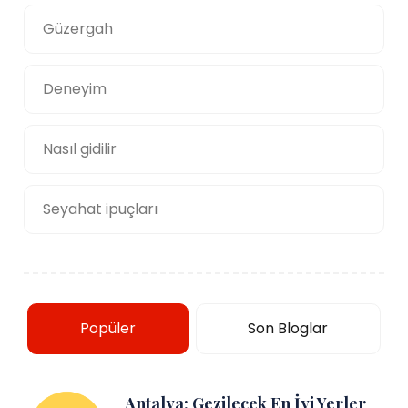
Güzergah
Deneyim
Nasıl gidilir
Seyahat ipuçları
Popüler
Son Bloglar
Antalya: Gezilecek En İyi Yerler