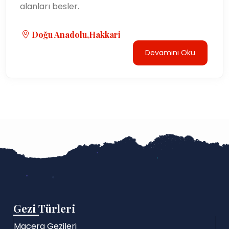
alanları besler.
Doğu Anadolu,Hakkari
Devamını Oku
Gezi Türleri
Macera Gezileri