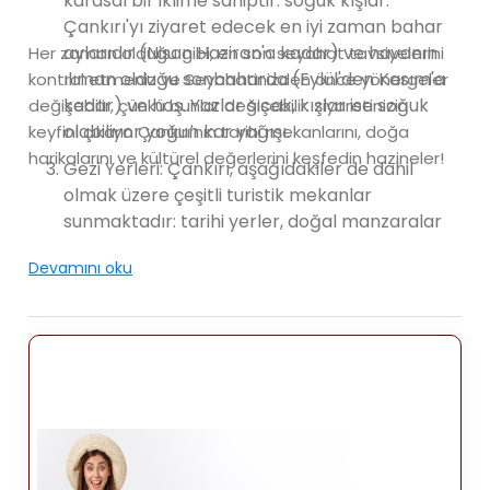
karasal bir iklime sahiptir. soğuk kışlar.
Çankırı'yı ​​ziyaret edecek en iyi zaman bahar
aylarıdır (Nisan Haziran'a kadar) ve havanın
Her zaman olduğu gibi, en son seyahat tavsiyelerini
ılıman olduğu sonbaharda (Eylül'den Kasım'a
kontrol etmeniz ve Seyahatinizden önce yönergeler
kadar) ve hoş. Yazlar sıcak, kışlar ise soğuk
değişebilir, çünkü bunlar değişebilir. ziyaretinizin
olabiliyor yoğun kar yağışı.
keyfini çıkarın Çankırı'nın tarihi mekanlarını, doğa
harikalarını ve kültürel değerlerini keşfedin hazineler!
Gezi Yerleri: Çankırı, aşağıdakiler de dahil
olmak üzere çeşitli turistik mekanlar
sunmaktadır: tarihi yerler, doğal manzaralar
ve kültürel simge yapılar. Burada Çankırı'da
Devamını oku
gezilecek popüler yerlerden bazıları:
Çankırı Kalesi: Şehre bakan Çankırı Kalesi,
Bizans'a kadar uzanan iyi korunmuş ortaçağ
kalesi ve Selçuklu dönemleri. Kale çevrenin
panoramik manzarasını sunmaktadır
arkeolojik buluntuların sergilendiği küçük bir
müzeye ev sahipliği yapmaktadır.
Atatürk Köşkü: Şehir merkezinde yer alan