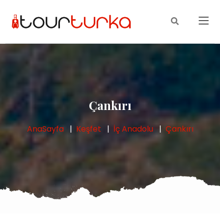
Çankırı
AnaSayfa
Keşfet
İç Anadolu
Çankırı