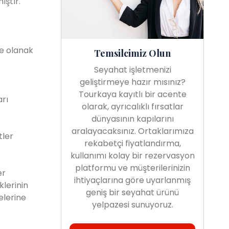
ıştır.
ne olanak
Temsilcimiz Olun
Seyahat işletmenizi
geliştirmeye hazır mısınız?
Tourkaya kayıtlı bir acente
rı
olarak, ayrıcalıklı fırsatlar
dünyasının kapılarını
aralayacaksınız. Ortaklarımıza
tler
rekabetçi fiyatlandırma,
kullanımı kolay bir rezervasyon
platformu ve müşterilerinizin
er
ihtiyaçlarına göre uyarlanmış
lerinin
geniş bir seyahat ürünü
elerine
yelpazesi sunuyoruz.