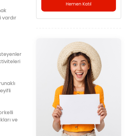
Hemen Katıl
mak
i vardır
isteyenler
tiviteleri
runaklı
yifli
rkelli
kları ve