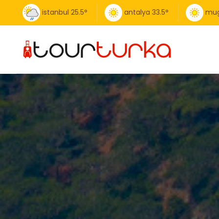
istanbul
25.5
°
antalya
33.5
°
mug