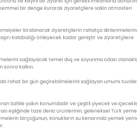
lu ve keyifli bir ziyaret için gerekli imkanlarla donatılm
ükemmel bir denge kurarak ziyaretçilere sakin atmosferi
emsiyeler kiralanarak ziyaretçilerin rahatça dinlenmeleri
 aşırı kalabalığı önleyecek kadar geniştir ve ziyaretçilere
enmelerini sağlayacak temel duş ve soyunma odası olanakla
 sonra kalkın.
rında rahat bir gün geçirebilmelerini sağlayan umumi tuvale
oran Sahile yakın konumdadır ve çeşitli yiyecek ve içecekl
 eşliğinde taze deniz ürünlerinin, geleneksel Türk yemek
 işletmelerin birçoğunun, konukların su kenarında yemek yem
r.