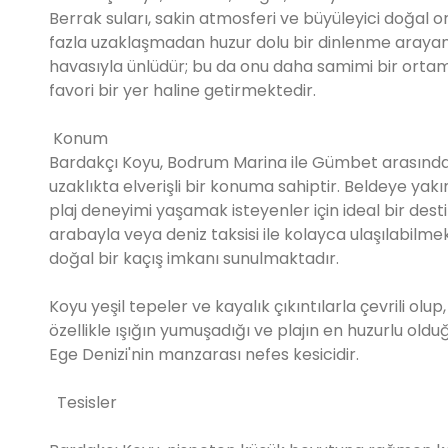
Berrak suları, sakin atmosferi ve büyüleyici doğal
fazla uzaklaşmadan huzur dolu bir dinlenme arayanlar
havasıyla ünlüdür; bu da onu daha samimi bir ortamda
favori bir yer haline getirmektedir.
Konum
Bardakçı Koyu, Bodrum Marina ile Gümbet arasında,
uzaklıkta elverişli bir konuma sahiptir. Beldeye ya
plaj deneyimi yaşamak isteyenler için ideal bir des
arabayla veya deniz taksisi ile kolayca ulaşılabilme
doğal bir kaçış imkanı sunulmaktadır.
Koyu yeşil tepeler ve kayalık çıkıntılarla çevrili olup
özellikle ışığın yumuşadığı ve plajın en huzurlu o
Ege Denizi'nin manzarası nefes kesicidir.
Tesisler