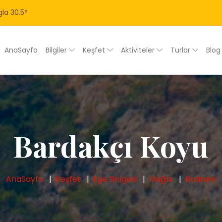
la
30.5
°
AnaSayfa
Bilgiler
Keşfet
Aktiviteler
Turlar
Blo
Bardakçı Koyu
AnaSayfa
Keşfet
Ege Bölgesi
Muğla
Bodrum