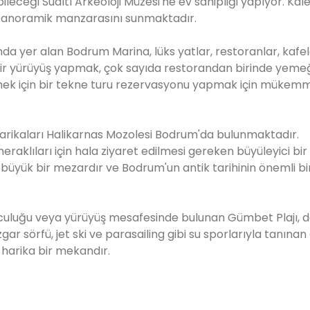
leceği Sualtı Arkeoloji Müzesi'ne ev sahipliği yapıyor. Kal
 panoramik manzarasını sunmaktadır.
 yer alan Bodrum Marina, lüks yatlar, restoranlar, kafel
i bir yürüyüş yapmak, çok sayıda restorandan birinde yemeğ
mek için bir tekne turu rezervasyonu yapmak için mükemm
 harikaları Halikarnas Mozolesi Bodrum'da bulunmaktadır.
aklıları için hala ziyaret edilmesi gereken büyüleyici bir 
 büyük bir mezardır ve Bodrum'un antik tarihinin önemli bi
lculuğu veya yürüyüş mesafesinde bulunan Gümbet Plajı, d
gar sörfü, jet ski ve parasailing gibi su sporlarıyla tanına
 harika bir mekandır.