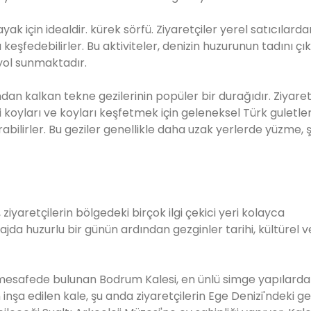
ak için idealdir. kürek sörfü. Ziyaretçiler yerel satıcılarda
a keşfedebilirler. Bu aktiviteler, denizin huzurunun tadını çı
 yol sunmaktadır.
an kalkan tekne gezilerinin popüler bir durağıdır. Ziyaretç
 koyları ve koyları keşfetmek için geleneksel Türk guletle
abilirler. Bu geziler genellikle daha uzak yerlerde yüzme, ş
iyaretçilerin bölgedeki birçok ilgi çekici yeri kolayca
jda huzurlu bir günün ardından gezginler tarihi, kültürel v
mesafede bulunan Bodrum Kalesi, en ünlü simge yapılardan 
 inşa edilen kale, şu anda ziyaretçilerin Ege Denizi'ndeki g