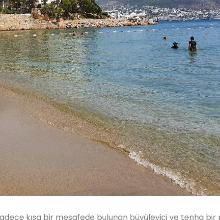
adece kısa bir mesafede bulunan büyüleyici ve tenha bir p