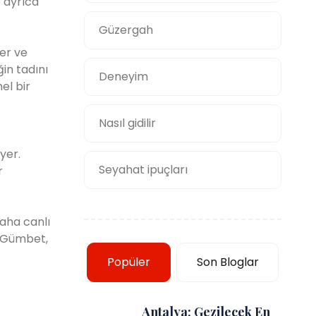
e ayrıca
Güzergah
er ve
in tadını
Deneyim
el bir
Nasıl gidilir
yer.
Seyahat ipuçları
r
aha canlı
n Gümbet,
Popüler
Son Bloglar
Antalya: Gezilecek En