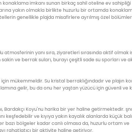
n konaklama imkanı sunan birkaç sahil oteline ev sahipliği
arına yakın olmakla birlikte huzurlu bir ortamda konakla
llerin genellikle plajda misafirlere ayrılmış özel bölümler
lu atmosferinin yanı sıra, ziyaretleri sırasında aktif olmak 
 sakin ve berrak suları, burayı çeşitli sade su sporları ve ak
için mükemmeldir. Su kristal berraklığındadır ve plajın ko
amına gelir, bu da onu her yaştan yüzücü için güvenli ve ke
nı, Bardakçı Koyu'nu harika bir yer haline getirmektedir. şno
nı keşfedebilir ve kıyıya yakın kayalık alanlarda küçük balı
iğer bazı bölgeler kadar canlı olmasa da, huzurlu ortam ve
ahatlatıcı bir aktivite haline getiriyor.