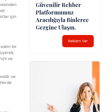
Güvenilir Rehber
rkezinden
hat
Platformumuz
tler için
Aracılığıyla Binlerce
Gezgine Ulaşın.
Reklam Ver
sakin bir
rüyerek,
ızlı ve
ealdir ve
tlerde