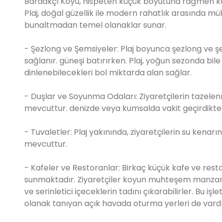
Bardakçı Koyu, nispeten küçük boyutuna rağmen konfor
Plaj, doğal güzellik ile modern rahatlık arasında m
bunaltmadan temel olanaklar sunar.
- Şezlong ve Şemsiyeler: Plaj boyunca şezlong ve ş
sağlanır. güneşi batırırken. Plaj, yoğun sezonda bile
dinlenebilecekleri bol miktarda alan sağlar.
- Duşlar ve Soyunma Odaları: Ziyaretçilerin tazel
mevcuttur. denizde veya kumsalda vakit geçirdikten
- Tuvaletler: Plaj yakınında, ziyaretçilerin su kena
mevcuttur.
- Kafeler ve Restoranlar: Birkaç küçük kafe ve rest
sunmaktadır. Ziyaretçiler koyun muhteşem manzarası
ve serinletici içeceklerin tadını çıkarabilirler. Bu
olanak tanıyan açık havada oturma yerleri de vardı