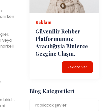
n
karırken
Reklam
Güvenilir Rehber
iler,
Platformumuz
ri veya
Aracılığıyla Binlerce
norkelli
Gezgine Ulaşın.
Reklam Ver
e
Blog Kategorileri
biridir.
Yapılacak şeyler
emi