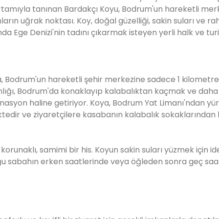
 ortamıyla tanınan Bardakçı Koyu, Bodrum'un hareketli me
ın uğrak noktası. Koy, doğal güzelliği, sakin suları ve ra
 Ege Denizi'nin tadını çıkarmak isteyen yerli halk ve turis
 Bodrum'un hareketli şehir merkezine sadece 1 kilometre
kınlığı, Bodrum'da konaklayıp kalabalıktan kaçmak ve daha 
tinasyon haline getiriyor. Koya, Bodrum Yat Limanı'ndan yü
ktedir ve ziyaretçilere kasabanın kalabalık sokaklarından h
, korunaklı, samimi bir his. Koyun sakin suları yüzmek için id
lduğu sabahın erken saatlerinde veya öğleden sonra geç saa