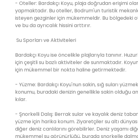
- Oteller: Bardakçı Koyu, plaja doğrudan erişimi ola
yapmaktadır. Bu oteller, Bodrum'un turistik mekanl
isteyen gezginler için mükemmeldir. Bu bölgedeki ote
ve bu da ayrıcalık hissini arttırır.
Su Sporları ve Aktiviteleri
Bardakçı Koyu ise öncelikle plajlarıyla tanınır. Huzur
için çeşitli su bazlı aktiviteler de sunmaktadır. Koyun
için mükemmel bir nokta haline getirmektedir.
- Yüzme: Bardakçı Koyu'nun sakin, sığ suları yüzmek 
konumu, buradaki denizin genellikle sakin olduğu anl
kılar.
- Şnorkelli Dalış: Berrak sular ve kayalık deniz taba
yüzme için harika konum. Ziyaretçiler su altı dünyası
diğer deniz canlılarını görebilirler. Deniz yaşamı d
mükemmel su görünürlüğü, burada şnorkelle dalmayı r