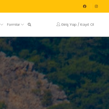
Giriş Yap / Kayıt Ol
g
Formlar