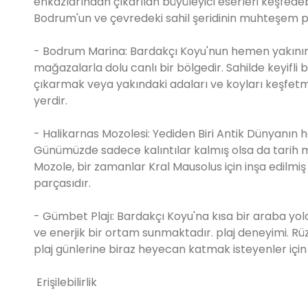
enkazlarından çıkarılan büyüleyici eserleri keşfedebi
Bodrum'un ve çevredeki sahil şeridinin muhteşem
- Bodrum Marina: Bardakçı Koyu'nun hemen yakınında
mağazalarla dolu canlı bir bölgedir. Sahilde keyifl
çıkarmak veya yakındaki adaları ve koyları keşfet
yerdir.
- Halikarnas Mozolesi: Yediden Biri Antik Dünyanın
Günümüzde sadece kalıntılar kalmış olsa da tarih mer
Mozole, bir zamanlar Kral Mausolus için inşa edilmiş
parçasıdır.
- Gümbet Plajı: Bardakçı Koyu'na kısa bir araba yo
ve enerjik bir ortam sunmaktadır. plaj deneyimi. Rüz
plaj günlerine biraz heyecan katmak isteyenler için
Erişilebilirlik