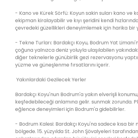
- Kano ve Kürek Sörfü: Koyun sakin suları kano ve kay
ekipman kiralayabilir ve kıyı şeridini kendi hızlarınd
çevredeki güzellikleri deneyimlemek için harika bir
- Tekne Turları: Bardakçı Koyu, Bodrum Yat Limanı'nd
çoğuna yalnızca deniz yoluyla ulaşılabilen yakındaki
diğer teknelerle günübirlik gezi rezervasyonu yaptır
yüzme ve güneşlenme fırsatlarını içerir.
Yakınlardaki Gezilecek Yerler
Bardakçı Koyu'nun Bodrum'a yakın elverişli konumu, z
keşfedebileceği anlamına gelir. sunmak zorunda. Pla
eğlence deneyimleri için Bodrum'a gidebilirler.
- Bodrum Kalesi: Bardakçı Koyu'na sadece kısa bir 
bölgede. 15. yüzyılda St. John Şövalyeleri tarafından