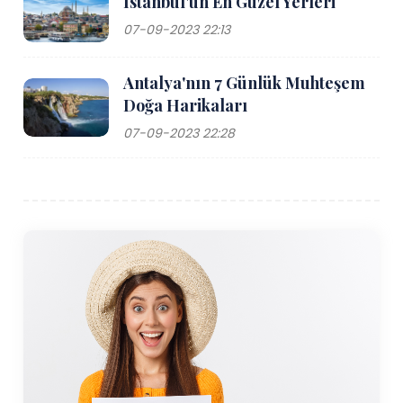
İstanbul'un En Güzel Yerleri
feribot seferleri bulunmaktadır.
07-09-2023 22:13
Avcılar'a araba ile de ulaşılabilir, D-100 karayolu her
Antalya'nın 7 Günlük Muhteşem
ikisine de doğrudan erişim sağlar. İstanbul'un Avrupa
Doğa Harikaları
ve Asya yakası. Ancak İstanbul'un çoğu yerinde
olduğu gibi yoğun saatlerde de trafik yoğun olabilir,
07-09-2023 22:28
bu nedenle yolculukların buna göre planlanması
tavsiye edilir.
Uluslararası seyahat edenler için İstanbul Havalimanı,
Avcılar'ın yaklaşık 45 kilometre kuzeyinde yer alır ve
arabayla ulaşılabilir. veya toplu taşıma. Havalimanı
dünyanın en büyüklerinden biridir ve dünyanın dört bir
yanındaki destinasyonlara uçuş imkanı sunmaktadır.
Ziyaret Edilecek En İyi Zaman
Avcılar'ı ziyaret etmek için en iyi zaman bahar