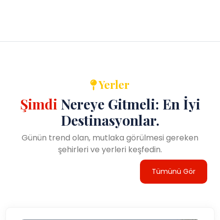
Avcılar'da kışlar (Aralık-Şubat) genellikle ılıman geçer
ve sıcaklıklar 5 ila 15 santigrat derece arasında
değişir. . Kış ayları daha sakin geçerken,
kalabalıklardan uzak, daha rahat bir gezi yapmak
isteyenler için huzurlu bir ortam sunuyor. İlçenin kafe
ve restoranları soğuktan kaçmak için rahat alanlar
sağlar ve deniz manzarası yıl boyunca muhteşem
Yerler
kalır.
Şimdi
Nereye Gitmeli: En İyi
Sonuç
Destinasyonlar.
Avcılar, doğal güzellik, yerel cazibe, ve modern
Günün trend olan, mutlaka görülmesi gereken
olanaklar burayı İstanbul'un Avrupa yakasında keyifli
şehirleri ve yerleri keşfedin.
ve erişilebilir bir destinasyon haline getiriyor.
Tümünü Gör
Manzaralı sahil şeridi, canlı öğrenci yaşamı ve önemli
turistik mekanlara yakınlığıyla bölge, ziyaretçilerin
keşfedecekleri pek çok şey sunarken şehrin hareketli
merkezine kıyasla daha rahat bir deneyim sunar.