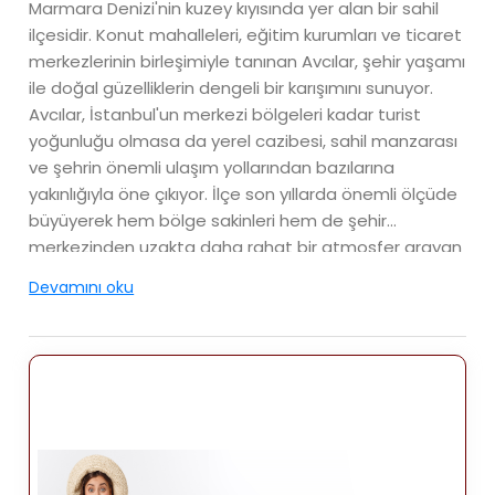
Marmara Denizi'nin kuzey kıyısında yer alan bir sahil
ilçesidir. Konut mahalleleri, eğitim kurumları ve ticaret
merkezlerinin birleşimiyle tanınan Avcılar, şehir yaşamı
ile doğal güzelliklerin dengeli bir karışımını sunuyor.
Avcılar, İstanbul'un merkezi bölgeleri kadar turist
yoğunluğu olmasa da yerel cazibesi, sahil manzarası
ve şehrin önemli ulaşım yollarından bazılarına
yakınlığıyla öne çıkıyor. İlçe son yıllarda önemli ölçüde
büyüyerek hem bölge sakinleri hem de şehir
merkezinden uzakta daha rahat bir atmosfer arayan
ziyaretçiler için popüler bir bölge haline geldi.
Devamını oku
Konum
Avcılar yaklaşık 27 kilometre batıda yer alıyor.
İstanbul'un tarihi merkezinin konumu, şehrin hareketli
kalbine kıyasla burayı nispeten huzurlu bir bölge
haline getiriyor. Doğuda Küçükçekmece, kuzeyde
Esenyurt, batıda Beylikdüzü ilçeleriyle komşudur.