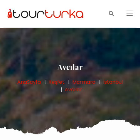
Avcılar
AnaSayfa
Keşfet
Marmara
İstanbul
Avcılar