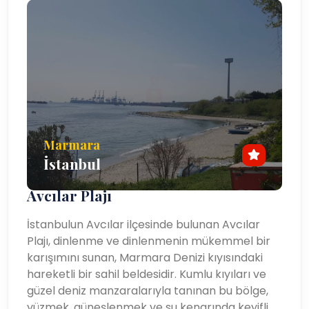
İster ilginizi çekiyor olsun Avcılar'da açık havanın tadını
çıkarmak, yerel pazarları keşfetmek veya bölgedeki
alışveriş ve yemek seçeneklerinden yararlanmak için
herkese sunacak bir şeyler var. Önemli otoyollar ve
toplu taşıma araçlarıyla birbirine bağlanan elverişli
konumu, burayı İstanbul'un hem Avrupa hem de Asya
yakasını keşfetmek için ideal bir üstür. Avcılar, yıl boyu
çekiciliği ve çeşitli cazibe merkezleriyle İstanbul'un
Marmara
daha sessiz ama bir o kadar da büyüleyici yanını
İstanbul
sergileyen bir ilçedir.
Avcılar Plajı
İstanbulun Avcılar ilçesinde bulunan Avcılar
Plajı, dinlenme ve dinlenmenin mükemmel bir
karışımını sunan, Marmara Denizi kıyısındaki
hareketli bir sahil beldesidir. Kumlu kıyıları ve
güzel deniz manzaralarıyla tanınan bu bölge,
yüzmek, güneşlenmek ve su kenarında keyifli