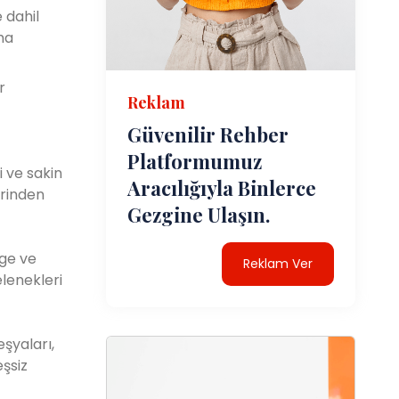
 dahil
ma
r
Reklam
Güvenilir Rehber
Platformumuz
i ve sakin
Aracılığıyla Binlerce
erinden
Gezgine Ulaşın.
lge ve
Reklam Ver
elenekleri
eşyaları,
eşsiz