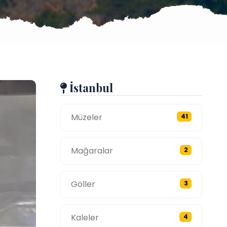
İstanbul
Müzeler
41
Mağaralar
2
Göller
3
Kaleler
4