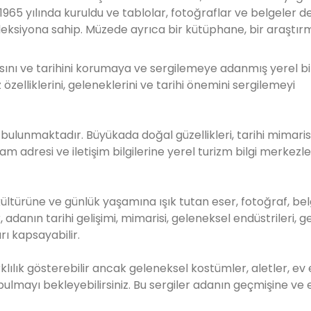
1965 yılında kuruldu ve tablolar, fotoğraflar ve belgeler de
eksiyona sahip. Müzede ayrıca bir kütüphane, bir araştır
rasını ve tarihini korumaya ve sergilemeye adanmış yerel bi
özelliklerini, geleneklerini ve tarihi önemini sergilemeyi
bulunmaktadır. Büyükada doğal güzellikleri, tarihi mimaris
 adresi ve iletişim bilgilerine yerel turizm bilgi merkezl
 kültürüne ve günlük yaşamına ışık tutan eser, fotoğraf, be
, adanın tarihi gelişimi, mimarisi, geleneksel endüstrileri, g
arı kapsayabilir.
klılık gösterebilir ancak geleneksel kostümler, aletler, ev 
 bulmayı bekleyebilirsiniz. Bu sergiler adanın geçmişine ve 