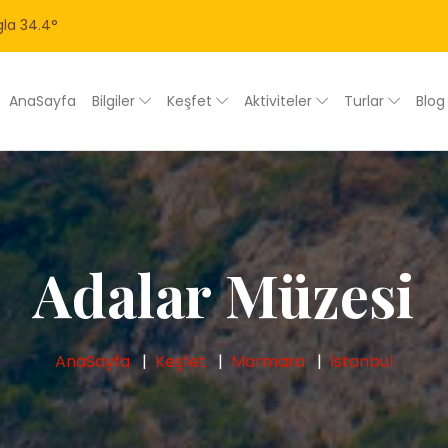
la
34.4
°
AnaSayfa
Bilgiler
Keşfet
Aktiviteler
Turlar
Blo
Adalar Müzesi
AnaSayfa
Keşfet
Marmara
İstanbul