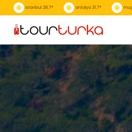
istanbul
28.7
°
antalya
31.7
°
mug