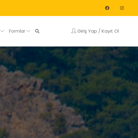
Giriş Yap / Kayıt Ol
g
Formlar