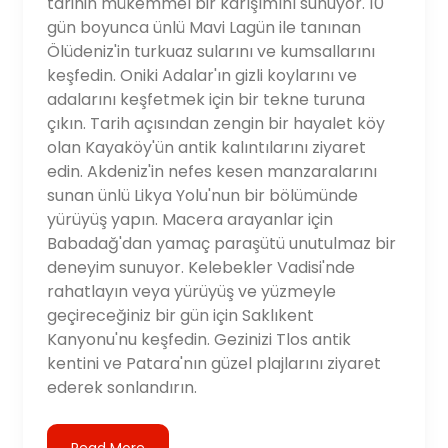
tarihin mükemmel bir karışımını sunuyor. 10
gün boyunca ünlü Mavi Lagün ile tanınan
Ölüdeniz'in turkuaz sularını ve kumsallarını
keşfedin. Oniki Adalar'ın gizli koylarını ve
adalarını keşfetmek için bir tekne turuna
çıkın. Tarih açısından zengin bir hayalet köy
olan Kayaköy'ün antik kalıntılarını ziyaret
edin. Akdeniz'in nefes kesen manzaralarını
sunan ünlü Likya Yolu'nun bir bölümünde
yürüyüş yapın. Macera arayanlar için
Babadağ'dan yamaç paraşütü unutulmaz bir
deneyim sunuyor. Kelebekler Vadisi'nde
rahatlayın veya yürüyüş ve yüzmeyle
geçireceğiniz bir gün için Saklıkent
Kanyonu'nu keşfedin. Gezinizi Tlos antik
kentini ve Patara'nın güzel plajlarını ziyaret
ederek sonlandırın.
Read More