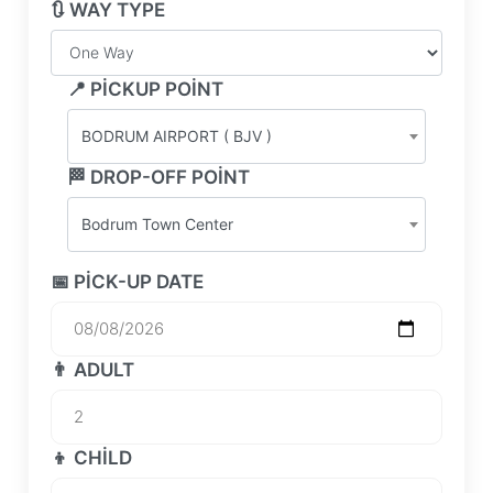
🔃 WAY TYPE
📍 PICKUP POINT
BODRUM AIRPORT ( BJV )
🏁 DROP-OFF POINT
Bodrum Town Center
📅 PICK-UP DATE
👨 ADULT
👦 CHILD