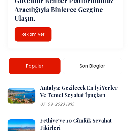
Güvenilir Rehber Platformumuz
Aracılığıyla Binlerce Gezgine
Ulaşın.
Reklam Ver
Popüler
Son Bloglar
Antalya: Gezilecek En İyi Yerler
Ve Temel Seyahat İpuçları
07-09-2023 19:13
Fethiye'ye 10 Günlük Seyahat
Fikirleri