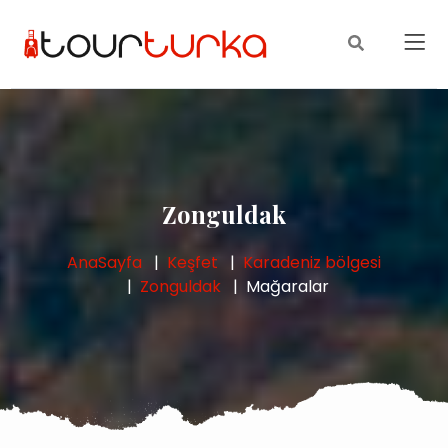
Zonguldak
AnaSayfa
Keşfet
Karadeniz bölgesi
Zonguldak
Mağaralar