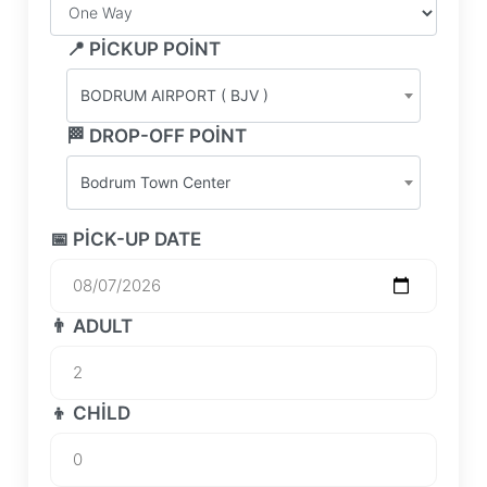
📍 PICKUP POINT
BODRUM AIRPORT ( BJV )
🏁 DROP-OFF POINT
Bodrum Town Center
📅 PICK-UP DATE
👨 ADULT
👦 CHILD