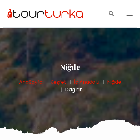
Niğde
AnaSayfa
Keşfet
İç Anadolu
Niğde
Dağlar