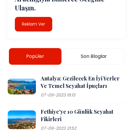
Ulaşın.
Reklam Ver
Popüler
Son Bloglar
Antalya: Gezilecek En İyi Yerler
Ve Temel Seyahat İpuçları
07-09-2023 19:13
Fethiye'ye 10 Günlük Seyahat
Fikirleri
07-09-2023 21:52