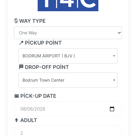
🔃 WAY TYPE
📍 PICKUP POINT
BODRUM AIRPORT ( BJV )
🏁 DROP-OFF POINT
Bodrum Town Center
📅 PICK-UP DATE
👨 ADULT