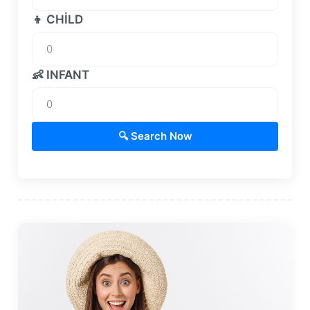
👦 CHILD
👶 INFANT
🔍 Search Now