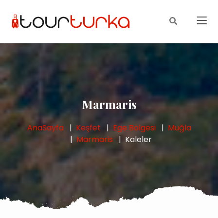
Marmaris
AnaSayfa
Keşfet
Ege Bölgesi
Muğla
Marmaris
Kaleler