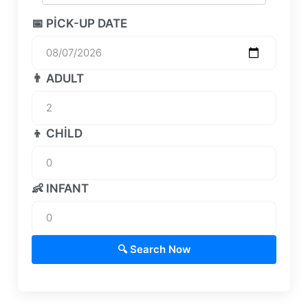
📅 PICK-UP DATE
👨 ADULT
👦 CHILD
👶 INFANT
🔍 Search Now