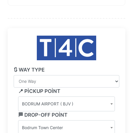
🔃 WAY TYPE
📍 PICKUP POINT
BODRUM AIRPORT ( BJV )
🏁 DROP-OFF POINT
Bodrum Town Center