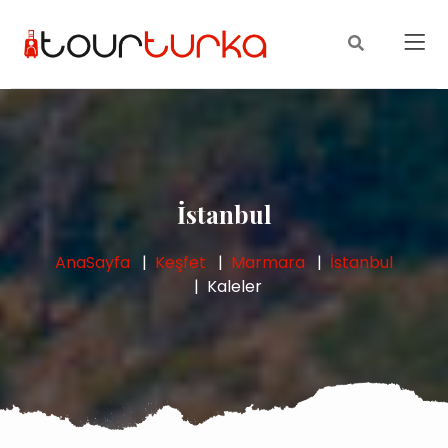
İstanbul
AnaSayfa
Keşfet
Marmara
İstanbul
Kaleler