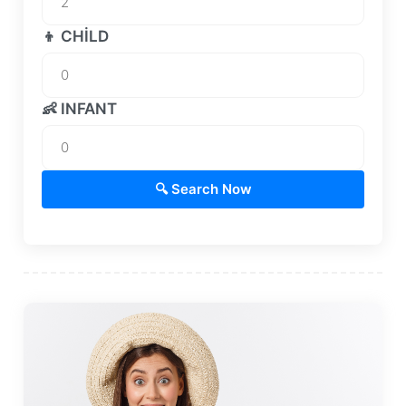
👦 CHILD
👶 INFANT
🔍 Search Now