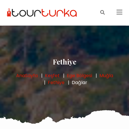
Fethiye
AnaSayfa
Keşfet
Ege Bölgesi
Muğla
Fethiye
Dağlar