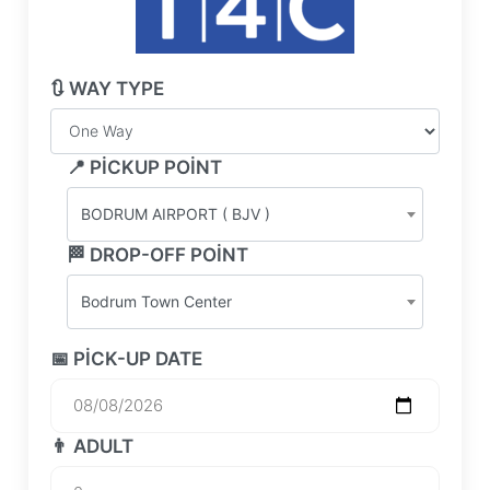
🔃 WAY TYPE
📍 PICKUP POINT
BODRUM AIRPORT ( BJV )
🏁 DROP-OFF POINT
Bodrum Town Center
📅 PICK-UP DATE
👨 ADULT