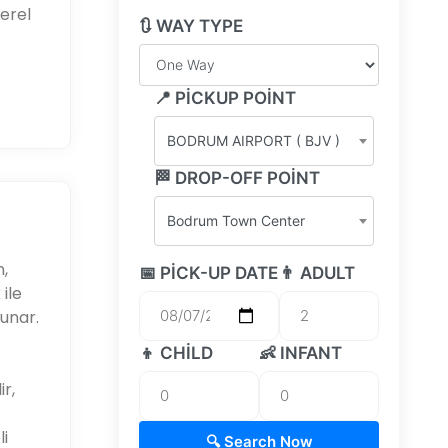
erel
🔃 WAY TYPE
📍 PICKUP POINT
BODRUM AIRPORT ( BJV )
🏁 DROP-OFF POINT
Bodrum Town Center
,
📅 PICK-UP DATE
👨 ADULT
ile
unar.
👦 CHILD
👶 INFANT
r,
li
🔍 Search Now