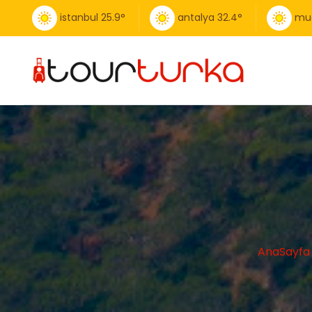
istanbul
25.9
°
antalya
32.4
°
mu
AnaSayfa