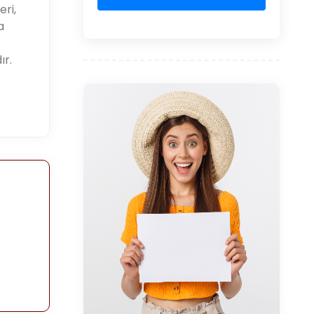
eri,
a
r.