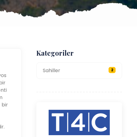
Kategoriler
Sahiller
2
yos
bir
nti
em
 bir
r.