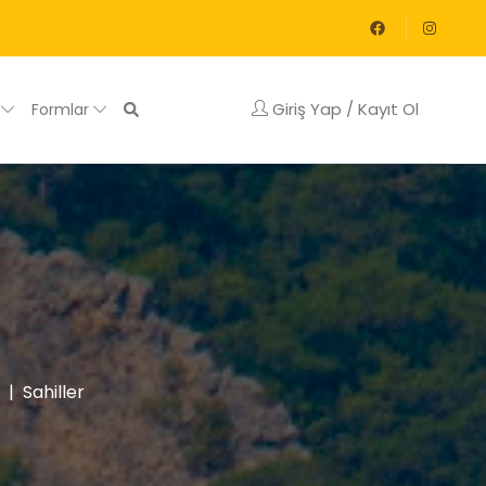
Giriş Yap / Kayıt Ol
g
Formlar
Sahiller