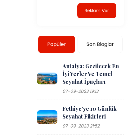
Reklam Ver
Popüler
Son Bloglar
Antalya: Gezilecek En
İyi Yerler Ve Temel
Seyahat İpuçları
07-09-2023 19:13
Fethiye'ye 10 Günlük
Seyahat Fikirleri
07-09-2023 21:52