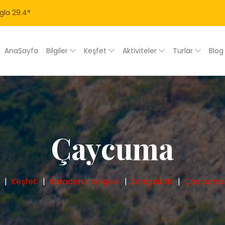
gla
29.4
°
AnaSayfa
Bilgiler
Keşfet
Aktiviteler
Turlar
Blo
Çaycuma
Keşfet
Karadeniz bölgesi
Zonguldak
Çaycuma