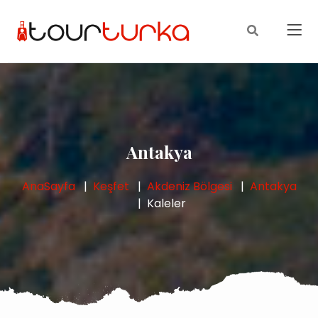
Antakya
AnaSayfa
Keşfet
Akdeniz Bölgesi
Antakya
Kaleler