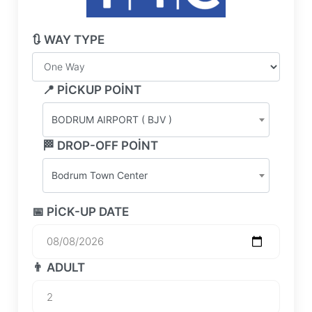
🔃 WAY TYPE
📍 PICKUP POINT
BODRUM AIRPORT ( BJV )
🏁 DROP-OFF POINT
Bodrum Town Center
📅 PICK-UP DATE
👨 ADULT