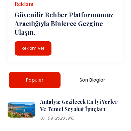
Reklam
Güvenilir Rehber Platformumuz
Aracılığıyla Binlerce Gezgine
Ulaşın.
Reklam Ver
Popüler
Son Bloglar
Antalya: Gezilecek En İyi Yerler
Ve Temel Seyahat İpuçları
07-09-2023 19:13