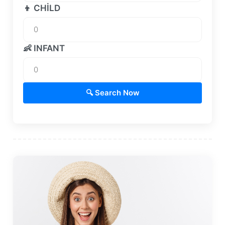
👦 CHILD
👶 INFANT
🔍 Search Now