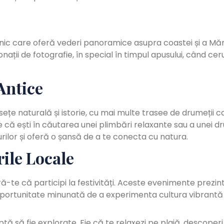
onic care oferă vederi panoramice asupra coastei și a Mări
ații de fotografie, în special în timpul apusului, când ceru
Antice
sețe naturală și istorie, cu mai multe trasee de drumeții c
e că ești în căutarea unei plimbări relaxante sau a unei dr
ilor și oferă o șansă de a te conecta cu natura.
ile Locale
ură-te că participi la festivități. Aceste evenimente prezin
 oportunitate minunată de a experimenta cultura vibrantă
 să fie explorate. Fie că te relaxezi pe plajă, descoperi