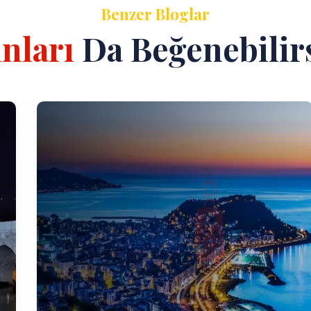
Benzer Bloglar
nları
Da Beğenebilir