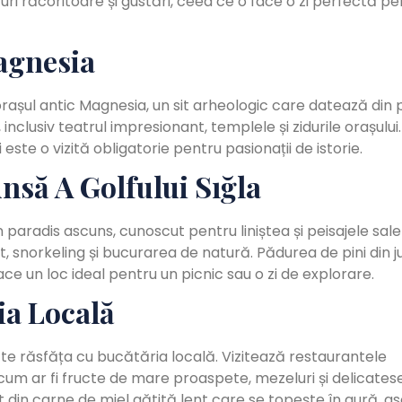
ri răcoritoare și gustări, ceea ce o face o zi perfectă pe
Magnesia
orașul antic Magnesia, un sit arheologic care datează din
nclusiv teatrul impresionant, templele și zidurile orașului. 
ste o vizită obligatorie pentru pasionații de istorie.
nsă A Golfului Sığla
n paradis ascuns, cunoscut pentru liniștea și peisajele sale
t, snorkeling și bucurarea de natură. Pădurea de pini din j
ce un loc ideal pentru un picnic sau o zi de explorare.
ia Locală
te răsfăța cu bucătăria locală. Vizitează restaurantele
cum ar fi fructe de mare proaspete, mezeluri și delicatese
t din carne de miel gătită lent care se topește în gură, as