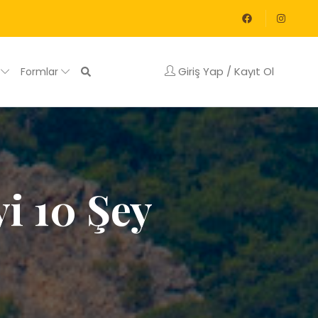
Giriş Yap / Kayıt Ol
g
Formlar
yi 10 Şey