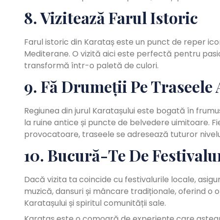
8. Vizitează Farul Istoric
Farul istoric din Karataș este un punct de reper ic
Mediterane. O vizită aici este perfectă pentru pasion
transformă într-o paletă de culori.
9. Fă Drumeții Pe Traseele 
Regiunea din jurul Karatașului este bogată în frumu
la ruine antice și puncte de belvedere uimitoare. Fi
provocatoare, traseele se adresează tuturor nivelur
10. Bucură-Te De Festivalur
Dacă vizita ta coincide cu festivalurile locale, asig
muzică, dansuri și mâncare tradiționale, oferind o
Karatașului și spiritul comunității sale.
Karataș este o comoară de experiențe care așteaptă