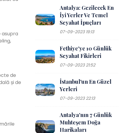
Antalya: Gezilecek En
İyi Yerler Ve Temel
Seyahat İpuçları
07-09-2023 19:13
e asupra
eling,
Fethiye'ye 10 Günlük
Seyahat Fikirleri
07-09-2023 21:52
iecte de
İstanbul'un En Güzel
dală și de
Yerleri
07-09-2023 22:13
Antalya'nın 7 Günlük
Muhteşem Doğa
umările
Harikaları