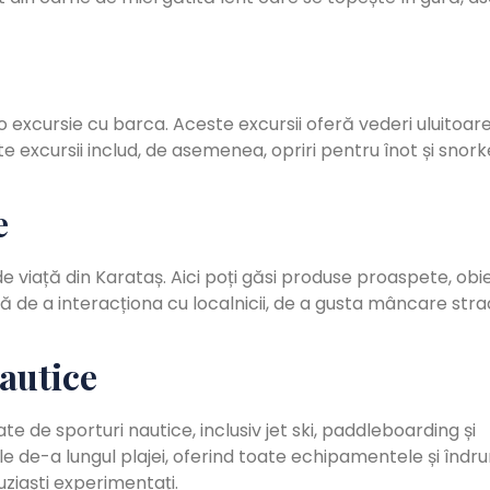
 excursie cu barca. Aceste excursii oferă vederi uluitoar
lte excursii includ, de asemenea, opriri pentru înot și snork
e
de viață din Karataș. Aici poți găsi produse proaspete, ob
tă de a interacționa cu localnicii, de a gusta mâncare stra
autice
te de sporturi nautice, inclusiv jet ski, paddleboarding și
le de-a lungul plajei, oferind toate echipamentele și îndr
ziaști experimentați.