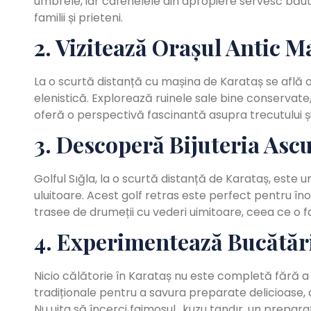
umbrele, iar cafenelele din apropiere servesc băutu
familii și prieteni.
2. Vizitează Orașul Antic 
La o scurtă distanță cu mașina de Karataș se află 
elenistică. Explorează ruinele sale bine conservate, i
oferă o perspectivă fascinantă asupra trecutului și e
3. Descoperă Bijuteria Ascu
Golful Sığla, la o scurtă distanță de Karataș, este u
uluitoare. Acest golf retras este perfect pentru îno
trasee de drumeții cu vederi uimitoare, ceea ce o fa
4. Experimentează Bucătăr
Nicio călătorie în Karataș nu este completă fără a 
tradiționale pentru a savura preparate delicioase, 
Nu uita să încerci faimosul „kuzu tandır, un prepara