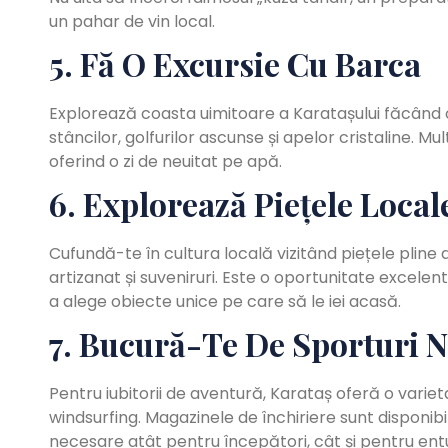
un pahar de vin local.
5. Fă O Excursie Cu Barca
Explorează coasta uimitoare a Karatașului făcând o
stâncilor, golfurilor ascunse și apelor cristaline. Mu
oferind o zi de neuitat pe apă.
6. Explorează Piețele Local
Cufundă-te în cultura locală vizitând piețele pline 
artizanat și suveniruri. Este o oportunitate excelen
a alege obiecte unice pe care să le iei acasă.
7. Bucură-Te De Sporturi N
Pentru iubitorii de aventură, Karataș oferă o varieta
windsurfing. Magazinele de închiriere sunt disponibi
necesare atât pentru începători, cât și pentru entu