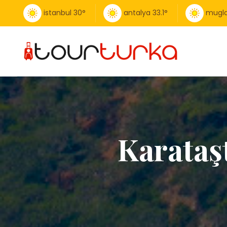
istanbul
30
°
antalya
33.1
°
mugl
Karataşt