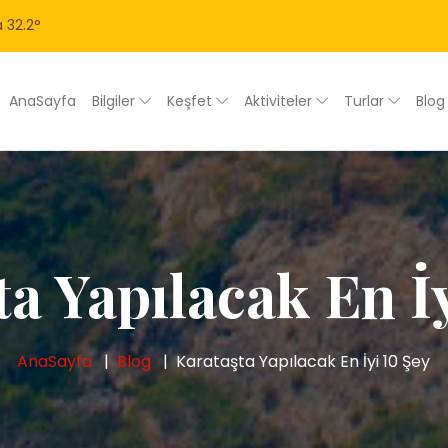
a
32.2
°
AnaSayfa
Bilgiler
Keşfet
Aktiviteler
Turlar
Blo
a Yapılacak En İ
AnaSayfa
Blog
Karataşta Yapılacak En İyi 10 Şey