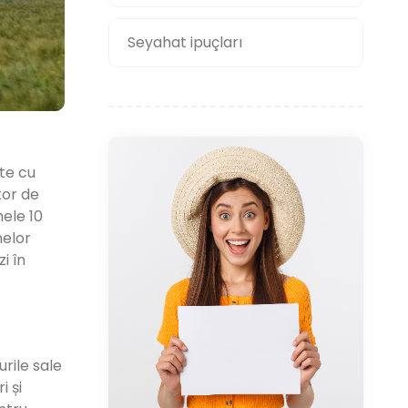
Seyahat ipuçları
te cu
tor de
mele 10
nelor
i în
urile sale
i și