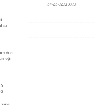
07-09-2023 22:28
i
l se
are duc
umeții
tă
 a
 ruine