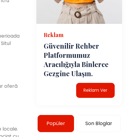
ntru
Reklam
 perioada
Situl
Güvenilir Rehber
Platformumuz
Aracılığıyla Binlerce
Gezgine Ulaşın.
ur oferă
Reklam Ver
Popüler
Son Bloglar
 locale.
ociat cu