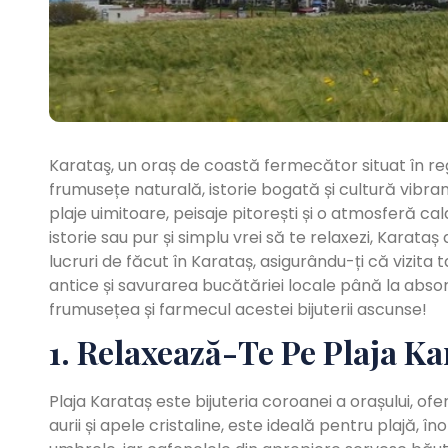
Karataş, un oraș de coastă fermecător situat în re
frumusețe naturală, istorie bogată și cultură vibr
plaje uimitoare, peisaje pitorești și o atmosferă cal
istorie sau pur și simplu vrei să te relaxezi, Karat
lucruri de făcut în Karataș, asigurându-ți că vizita 
antice și savurarea bucătăriei locale până la absor
frumusețea și farmecul acestei bijuterii ascunse!
1. Relaxează-Te Pe Plaja Ka
Plaja Karataș este bijuteria coroanei a orașului, ofer
aurii și apele cristaline, este ideală pentru plajă, în