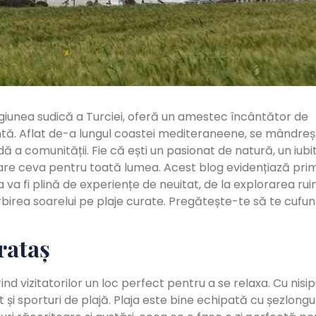
giunea sudică a Turciei, oferă un amestec încântător de
antă. Aflat de-a lungul coastei mediteraneene, se mândreș
dă a comunității. Fie că ești un pasionat de natură, un iubi
aș are ceva pentru toată lumea. Acest blog evidențiază pri
ta va fi plină de experiențe de neuitat, de la explorarea rui
birea soarelui pe plaje curate. Pregătește-te să te cufunz
rataș
ind vizitatorilor un loc perfect pentru a se relaxa. Cu nisip
ot și sporturi de plajă. Plaja este bine echipată cu șezlongur