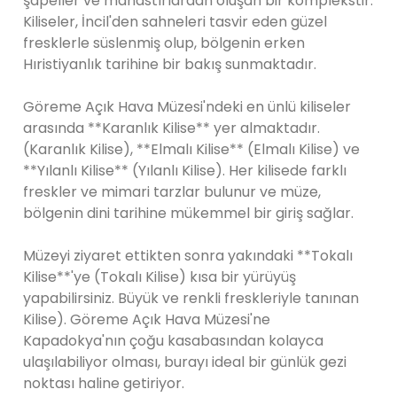
şapeller ve manastırlardan oluşan bir komplekstir.
Kiliseler, İncil'den sahneleri tasvir eden güzel
fresklerle süslenmiş olup, bölgenin erken
Hıristiyanlık tarihine bir bakış sunmaktadır.
Göreme Açık Hava Müzesi'ndeki en ünlü kiliseler
arasında **Karanlık Kilise** yer almaktadır.
(Karanlık Kilise), **Elmalı Kilise** (Elmalı Kilise) ve
**Yılanlı Kilise** (Yılanlı Kilise). Her kilisede farklı
freskler ve mimari tarzlar bulunur ve müze,
bölgenin dini tarihine mükemmel bir giriş sağlar.
Müzeyi ziyaret ettikten sonra yakındaki **Tokalı
Kilise**'ye (Tokalı Kilise) kısa bir yürüyüş
yapabilirsiniz. Büyük ve renkli freskleriyle tanınan
Kilise). Göreme Açık Hava Müzesi'ne
Kapadokya'nın çoğu kasabasından kolayca
ulaşılabiliyor olması, burayı ideal bir günlük gezi
noktası haline getiriyor.