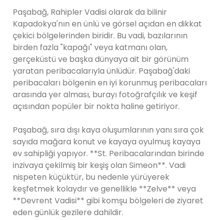
Paşabağ, Rahipler Vadisi olarak da bilinir
Kapadokya'nın en ünlü ve görsel açıdan en dikkat
çekici bölgelerinden biridir. Bu vadi, bazılarının
birden fazla "kapağı" veya katmanı olan,
gerçeküstü ve başka dünyaya ait bir görünüm
yaratan peribacalarıyla ünlüdür. Paşabağ'daki
peribacaları bölgenin en iyi korunmuş peribacaları
arasında yer alması, burayı fotoğrafçılık ve keşif
açısından popüler bir nokta haline getiriyor.
Paşabağ, sıra dışı kaya oluşumlarının yanı sıra çok
sayıda mağara konut ve kayaya oyulmuş kayaya
ev sahipliği yapıyor. **St. Peribacalarından birinde
inzivaya çekilmiş bir keşiş olan Simeon**. Vadi
nispeten küçüktür, bu nedenle yürüyerek
keşfetmek kolaydır ve genellikle **Zelve** veya
**Devrent Vadisi** gibi komşu bölgeleri de ziyaret
eden günlük gezilere dahildir.