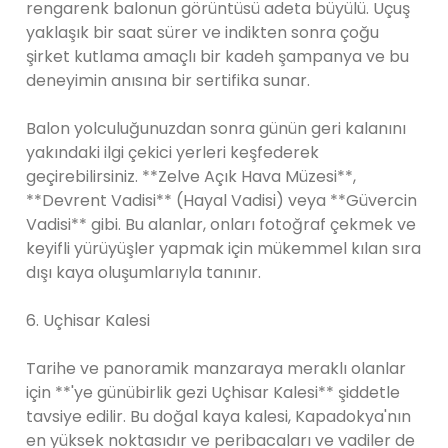
rengarenk balonun görüntüsü adeta büyülü. Uçuş
yaklaşık bir saat sürer ve indikten sonra çoğu
şirket kutlama amaçlı bir kadeh şampanya ve bu
deneyimin anısına bir sertifika sunar.
Balon yolculuğunuzdan sonra günün geri kalanını
yakındaki ilgi çekici yerleri keşfederek
geçirebilirsiniz. **Zelve Açık Hava Müzesi**,
**Devrent Vadisi** (Hayal Vadisi) veya **Güvercin
Vadisi** gibi. Bu alanlar, onları fotoğraf çekmek ve
keyifli yürüyüşler yapmak için mükemmel kılan sıra
dışı kaya oluşumlarıyla tanınır.
6. Uçhisar Kalesi
Tarihe ve panoramik manzaraya meraklı olanlar
için **'ye günübirlik gezi Uçhisar Kalesi** şiddetle
tavsiye edilir. Bu doğal kaya kalesi, Kapadokya'nın
en yüksek noktasıdır ve peribacaları ve vadiler de