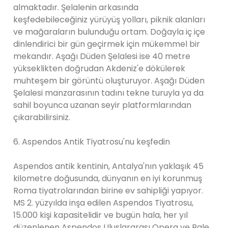
almaktadır. Şelalenin arkasında
keşfedebileceğiniz yürüyüş yolları, piknik alanları
ve mağaraların bulunduğu ortam. Doğayla iç içe
dinlendirici bir gün geçirmek için mükemmel bir
mekandır. Aşağı Düden Şelalesi ise 40 metre
yükseklikten doğrudan Akdeniz'e dökülerek
muhteşem bir görüntü oluşturuyor. Aşağı Düden
Şelalesi manzarasının tadını tekne turuyla ya da
sahil boyunca uzanan seyir platformlarından
çıkarabilirsiniz.
6. Aspendos Antik Tiyatrosu'nu keşfedin
Aspendos antik kentinin, Antalya'nın yaklaşık 45
kilometre doğusunda, dünyanın en iyi korunmuş
Roma tiyatrolarından birine ev sahipliği yapıyor.
MS 2. yüzyılda inşa edilen Aspendos Tiyatrosu,
15.000 kişi kapasitelidir ve bugün hala, her yıl
düzenlenen Aspendos Uluslararası Opera ve Bale