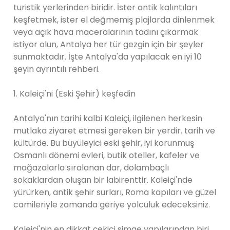
turistik yerlerinden biridir. İster antik kalıntıları
keşfetmek, ister el değmemiş plajlarda dinlenmek
veya açık hava maceralarının tadını çıkarmak
istiyor olun, Antalya her tür gezgin için bir şeyler
sunmaktadır. İşte Antalya'da yapılacak en iyi 10
şeyin ayrıntılı rehberi.
1. Kaleiçi'ni (Eski Şehir) keşfedin
Antalya'nın tarihi kalbi Kaleiçi, ilgilenen herkesin
mutlaka ziyaret etmesi gereken bir yerdir. tarih ve
kültürde. Bu büyüleyici eski şehir, iyi korunmuş
Osmanlı dönemi evleri, butik oteller, kafeler ve
mağazalarla sıralanan dar, dolambaçlı
sokaklardan oluşan bir labirenttir. Kaleiçi'nde
yürürken, antik şehir surları, Roma kapıları ve güzel
camileriyle zamanda geriye yolculuk edeceksiniz.
Kaleiçi'nin en dikkat çekici simge yapılarından biri,