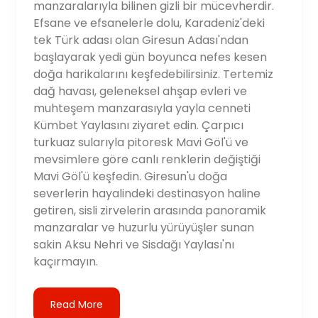
manzaralarıyla bilinen gizli bir mücevherdir.
Efsane ve efsanelerle dolu, Karadeniz'deki
tek Türk adası olan Giresun Adası'ndan
başlayarak yedi gün boyunca nefes kesen
doğa harikalarını keşfedebilirsiniz. Tertemiz
dağ havası, geleneksel ahşap evleri ve
muhteşem manzarasıyla yayla cenneti
Kümbet Yaylasını ziyaret edin. Çarpıcı
turkuaz sularıyla pitoresk Mavi Göl'ü ve
mevsimlere göre canlı renklerin değiştiği
Mavi Göl'ü keşfedin. Giresun'u doğa
severlerin hayalindeki destinasyon haline
getiren, sisli zirvelerin arasında panoramik
manzaralar ve huzurlu yürüyüşler sunan
sakin Aksu Nehri ve Sisdağı Yaylası'nı
kaçırmayın.
Read More