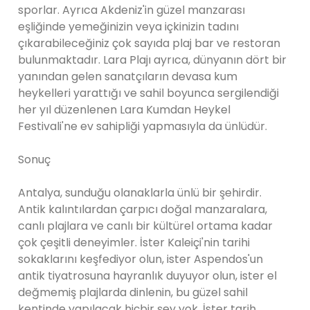
sporlar. Ayrıca Akdeniz'in güzel manzarası
eşliğinde yemeğinizin veya içkinizin tadını
çıkarabileceğiniz çok sayıda plaj bar ve restoran
bulunmaktadır. Lara Plajı ayrıca, dünyanın dört bir
yanından gelen sanatçıların devasa kum
heykelleri yarattığı ve sahil boyunca sergilendiği
her yıl düzenlenen Lara Kumdan Heykel
Festivali'ne ev sahipliği yapmasıyla da ünlüdür.
Sonuç
Antalya, sunduğu olanaklarla ünlü bir şehirdir.
Antik kalıntılardan çarpıcı doğal manzaralara,
canlı plajlara ve canlı bir kültürel ortama kadar
çok çeşitli deneyimler. İster Kaleiçi'nin tarihi
sokaklarını keşfediyor olun, ister Aspendos'un
antik tiyatrosuna hayranlık duyuyor olun, ister el
değmemiş plajlarda dinlenin, bu güzel sahil
kentinde yapılacak hiçbir şey yok. İster tarih