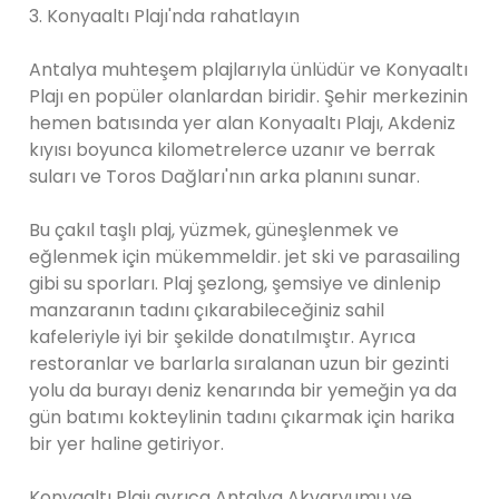
3. Konyaaltı Plajı'nda rahatlayın
Antalya muhteşem plajlarıyla ünlüdür ve Konyaaltı
Plajı en popüler olanlardan biridir. Şehir merkezinin
hemen batısında yer alan Konyaaltı Plajı, Akdeniz
kıyısı boyunca kilometrelerce uzanır ve berrak
suları ve Toros Dağları'nın arka planını sunar.
Bu çakıl taşlı plaj, yüzmek, güneşlenmek ve
eğlenmek için mükemmeldir. jet ski ve parasailing
gibi su sporları. Plaj şezlong, şemsiye ve dinlenip
manzaranın tadını çıkarabileceğiniz sahil
kafeleriyle iyi bir şekilde donatılmıştır. Ayrıca
restoranlar ve barlarla sıralanan uzun bir gezinti
yolu da burayı deniz kenarında bir yemeğin ya da
gün batımı kokteylinin tadını çıkarmak için harika
bir yer haline getiriyor.
Konyaaltı Plajı ayrıca Antalya Akvaryumu ve