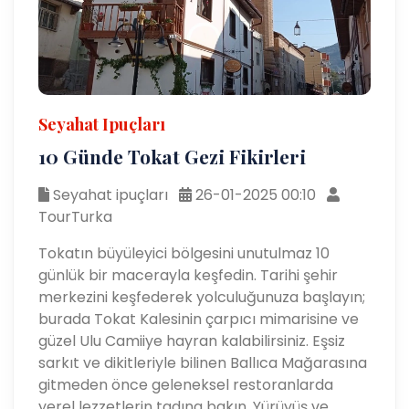
Seyahat Ipuçları
10 Günde Tokat Gezi Fikirleri
Seyahat ipuçları
26-01-2025 00:10
TourTurka
Tokatın büyüleyici bölgesini unutulmaz 10
günlük bir macerayla keşfedin. Tarihi şehir
merkezini keşfederek yolculuğunuza başlayın;
burada Tokat Kalesinin çarpıcı mimarisine ve
güzel Ulu Camiiye hayran kalabilirsiniz. Eşsiz
sarkıt ve dikitleriyle bilinen Ballıca Mağarasına
gitmeden önce geleneksel restoranlarda
yerel lezzetlerin tadına bakın. Yürüyüş ve