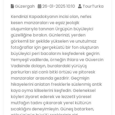
Güzergah
26-01-2025 10:10
TourTurka
Kendinizi Kapadokyanın incisi olan, nefes
kesen manzaraları ve eşsiz jeolojik
oluşumlarıyla tanınan Ürgüpün büyüleyici
güzelliğine bırakın. Günlerinizi, yerden
görkemli bir şekilde yükselen ve unutulmaz
fotoğraflar için gerçeküstü bir fon oluşturan
büyüleyici peri bacalarını keşfederek geçirin.
Yemyeşil vadilerde, örneğin Ihlara ve Güvercin
Vadisinde dolaşın, buralardaki yürüyüş
parkurları sizi canlı bitki örtüsü ve pitoresk
manzaralar arasında gezdirir. Geçmişin
hikayelerini anlatan fresklerle süslenmiş antik
kaya oyma kiliselerini keşfedin. Geleneksel
köyleri ziyaret ederek ve lezzetli yöresel
mutfağın tadını çıkararak yerel kültürün
sıcaklığını deneyimleyin. Güneş batarken,