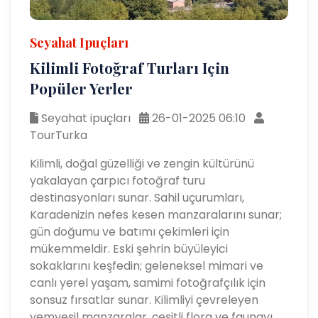
Seyahat Ipuçları
Kilimli Fotoğraf Turları Için
Popüler Yerler
Seyahat ipuçları
26-01-2025 06:10
TourTurka
Kilimli, doğal güzelliği ve zengin kültürünü
yakalayan çarpıcı fotoğraf turu
destinasyonları sunar. Sahil uçurumları,
Karadenizin nefes kesen manzaralarını sunar;
gün doğumu ve batımı çekimleri için
mükemmeldir. Eski şehrin büyüleyici
sokaklarını keşfedin; geleneksel mimari ve
canlı yerel yaşam, samimi fotoğrafçılık için
sonsuz fırsatlar sunar. Kilimliyi çevreleyen
yemyeşil manzaralar, çeşitli flora ve faunayı