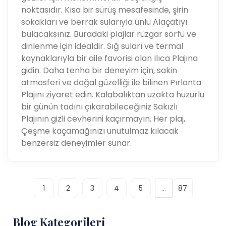
noktasıdır. Kısa bir sürüş mesafesinde, şirin
sokakları ve berrak sularıyla ünlü Alaçatıyı
bulacaksınız. Buradaki plajlar rüzgar sörfü ve
dinlenme için idealdir. Sığ suları ve termal
kaynaklarıyla bir aile favorisi olan Ilıca Plajına
gidin. Daha tenha bir deneyim için, sakin
atmosferi ve doğal güzelliği ile bilinen Pırlanta
Plajını ziyaret edin. Kalabalıktan uzakta huzurlu
bir günün tadını çıkarabileceğiniz Sakızlı
Plajının gizli cevherini kaçırmayın. Her plaj,
Çeşme kaçamağınızı unutulmaz kılacak
benzersiz deneyimler sunar.
...
1
2
3
4
5
87
Blog Kategorileri