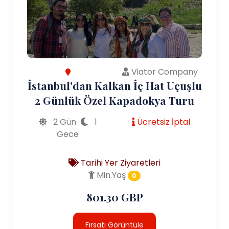
Viator Company
İstanbul'dan Kalkan İç Hat Uçuşlu
2 Günlük Özel Kapadokya Turu
2 Gün
1
Ücretsiz İptal
Gece
Tarihi Yer Ziyaretleri
Min.Yaş
0
801.30 GBP
Fırsatı Görüntüle