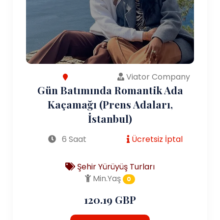
Viator Company
Gün Batımında Romantik Ada
Kaçamağı (Prens Adaları,
İstanbul)
6 Saat
Ücretsiz İptal
Şehir Yürüyüş Turları
Min.Yaş
0
120.19 GBP