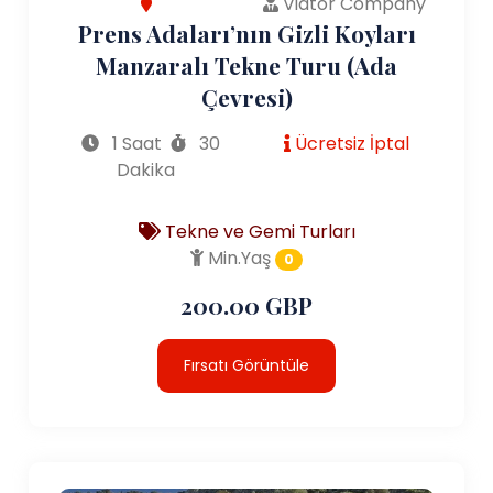
Viator Company
Prens Adaları’nın Gizli Koyları
Manzaralı Tekne Turu (Ada
Çevresi)
1 Saat
30
Ücretsiz İptal
Dakika
Tekne ve Gemi Turları
Min.Yaş
0
200.00 GBP
Fırsatı Görüntüle