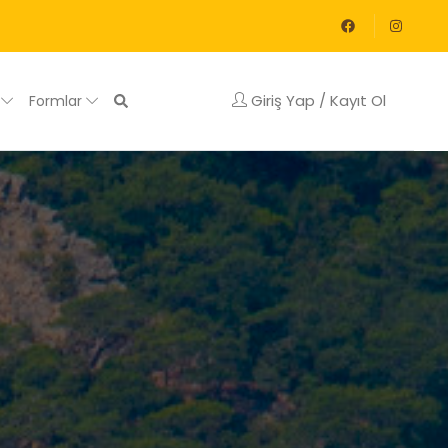
Giriş Yap / Kayıt Ol
g
Formlar