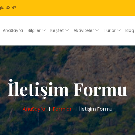
la
33.8
°
AnaSayfa
Bilgiler
Keşfet
Aktiviteler
Turlar
Blo
İletişim Formu
AnaSayfa
Formlar
İletişim Formu