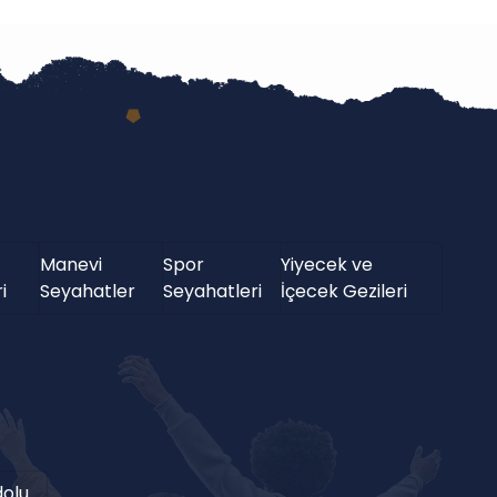
Manevi
Spor
Yiyecek ve
i
Seyahatler
Seyahatleri
İçecek Gezileri
olu