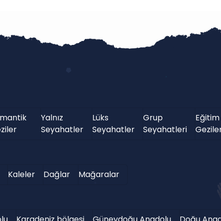
mantik
Yalnız
Lüks
Grup
Eğitim
ziler
Seyahatler
Seyahatler
Seyahatleri
Geziler
Kaleler
Dağlar
Mağaralar
lu
Karadeniz bölgesi
Güneydoğu Anadolu
Doğu Anad