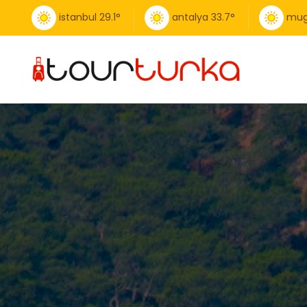
istanbul
29.1
°
antalya
33.7
°
mug