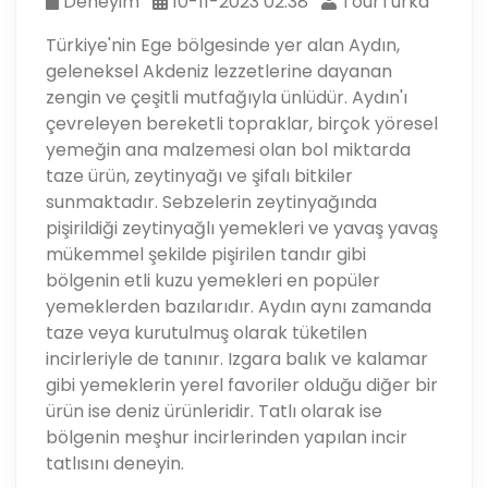
Deneyim
10-11-2023 02:38
TourTurka
Türkiye'nin Ege bölgesinde yer alan Aydın,
geleneksel Akdeniz lezzetlerine dayanan
zengin ve çeşitli mutfağıyla ünlüdür. Aydın'ı
çevreleyen bereketli topraklar, birçok yöresel
yemeğin ana malzemesi olan bol miktarda
taze ürün, zeytinyağı ve şifalı bitkiler
sunmaktadır. Sebzelerin zeytinyağında
pişirildiği zeytinyağlı yemekleri ve yavaş yavaş
mükemmel şekilde pişirilen tandır gibi
bölgenin etli kuzu yemekleri en popüler
yemeklerden bazılarıdır. Aydın aynı zamanda
taze veya kurutulmuş olarak tüketilen
incirleriyle de tanınır. Izgara balık ve kalamar
gibi yemeklerin yerel favoriler olduğu diğer bir
ürün ise deniz ürünleridir. Tatlı olarak ise
bölgenin meşhur incirlerinden yapılan incir
tatlısını deneyin.