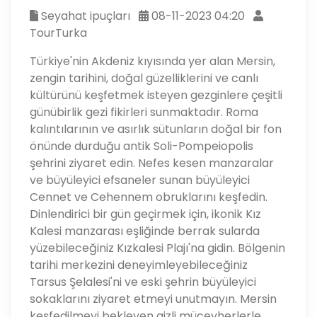
Seyahat ipuçları
08-11-2023 04:20
TourTurka
Türkiye'nin Akdeniz kıyısında yer alan Mersin,
zengin tarihini, doğal güzelliklerini ve canlı
kültürünü keşfetmek isteyen gezginlere çeşitli
günübirlik gezi fikirleri sunmaktadır. Roma
kalıntılarının ve asırlık sütunların doğal bir fon
önünde durduğu antik Soli-Pompeiopolis
şehrini ziyaret edin. Nefes kesen manzaralar
ve büyüleyici efsaneler sunan büyüleyici
Cennet ve Cehennem obruklarını keşfedin.
Dinlendirici bir gün geçirmek için, ikonik Kız
Kalesi manzarası eşliğinde berrak sularda
yüzebileceğiniz Kızkalesi Plajı'na gidin. Bölgenin
tarihi merkezini deneyimleyebileceğiniz
Tarsus Şelalesi'ni ve eski şehrin büyüleyici
sokaklarını ziyaret etmeyi unutmayın. Mersin
keşfedilmeyi bekleyen gizli mücevherlerle