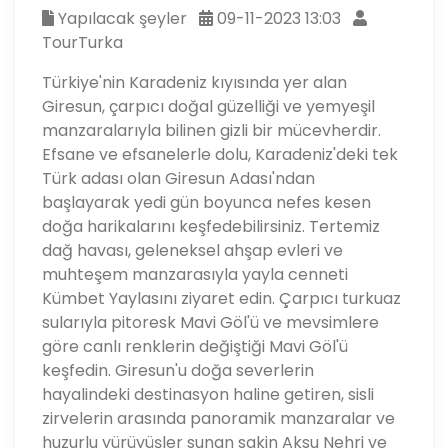
Yapılacak şeyler
09-11-2023 13:03
TourTurka
Türkiye'nin Karadeniz kıyısında yer alan
Giresun, çarpıcı doğal güzelliği ve yemyeşil
manzaralarıyla bilinen gizli bir mücevherdir.
Efsane ve efsanelerle dolu, Karadeniz'deki tek
Türk adası olan Giresun Adası'ndan
başlayarak yedi gün boyunca nefes kesen
doğa harikalarını keşfedebilirsiniz. Tertemiz
dağ havası, geleneksel ahşap evleri ve
muhteşem manzarasıyla yayla cenneti
Kümbet Yaylasını ziyaret edin. Çarpıcı turkuaz
sularıyla pitoresk Mavi Göl'ü ve mevsimlere
göre canlı renklerin değiştiği Mavi Göl'ü
keşfedin. Giresun'u doğa severlerin
hayalindeki destinasyon haline getiren, sisli
zirvelerin arasında panoramik manzaralar ve
huzurlu yürüyüşler sunan sakin Aksu Nehri ve