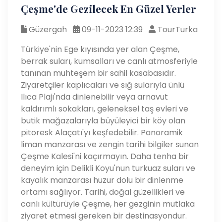
Çeşme'de Gezilecek En Güzel Yerler
Güzergah
09-11-2023 12:39
TourTurka
Türkiye'nin Ege kıyısında yer alan Çeşme,
berrak suları, kumsalları ve canlı atmosferiyle
tanınan muhteşem bir sahil kasabasıdır.
Ziyaretçiler kaplıcaları ve sığ sularıyla ünlü
Ilıca Plajı'nda dinlenebilir veya arnavut
kaldırımlı sokakları, geleneksel taş evleri ve
butik mağazalarıyla büyüleyici bir köy olan
pitoresk Alaçatı'yı keşfedebilir. Panoramik
liman manzarası ve zengin tarihi bilgiler sunan
Çeşme Kalesi'ni kaçırmayın. Daha tenha bir
deneyim için Delikli Koyu'nun turkuaz suları ve
kayalık manzarası huzur dolu bir dinlenme
ortamı sağlıyor. Tarihi, doğal güzellikleri ve
canlı kültürüyle Çeşme, her gezginin mutlaka
ziyaret etmesi gereken bir destinasyondur.